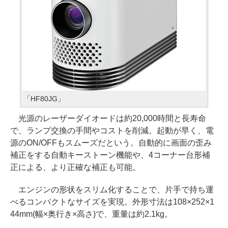
「HF80JG」
光源のレーザーダイオードは約20,000時間と長寿命
で、ランプ交換の手間やコストを削減。起動が早く、電
源のON/OFFもスムーズだという。自動的に画面の歪み
補正をする自動キーストーン機能や、4コーナー台形補
正による、より正確な補正も可能。
エンジンの形状をスリム化することで、片手で持ち運
べるコンパクトなサイズを実現。外形寸法は108×252×1
44mm(幅×奥行き×高さ)で、重量は約2.1kg。