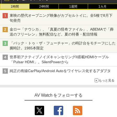
1時間
24時間
1週間
1カ月
東映の歴代オープニング映像がカプセルトイに。全5種で8月下
旬発売
金ロー「ナウシカ」、「真夏の怪奇ファイル」、ABEMAで「葬
送のフリーレン」無料配信など。夏の特番・配信情報
「バック・トゥ・ザ・フューチャー」の時計台をモチーフにした
腕時計。1985本限定
世界初アクティブノイズキャンセリングII搭載HDMIケーブル
「Pulsar HDMI」。SilentPowerから
純正の有線CarPlay/Android Autoをワイヤレス化するアダプタ
もっと見る
AV Watch をフォローする