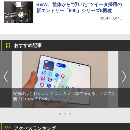
B&W、筐体から“浮いた”ツイータ採用の
新エントリー「600」シリーズ6機種
2014年3月7日
おすすめ記事
縦横比はどれがいい？ エンタメ目線で考える、サムスン
新「Galaxy Z Fold」
●
●
●
アクセスランキング