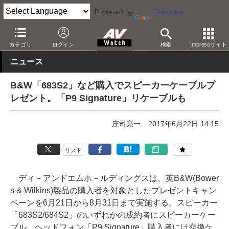
Powered by
Translate
AV Watch
製品
オーディオスピーカー
カテゴリ
ログイン
検索
Impressサイト
ニュース
B&W「683S2」など購入でスピーカーケーブルプ
レゼント。「P9 Signature」リケーブルも
庄司亮一
2017年6月22日 14:15
リスト
ディ－アンドエムホ－ルディングスは、英B&W(Bower
s & Wilkins)製品の購入者を対象としたプレゼントキャン
ペーンを6月21日から8月31日まで実施する。スピーカー
「683S2/684S2」のいずれかの成約者にスピーカーケー
ブル、ヘッドフォン「P9 Signature」購入者には交換ケ