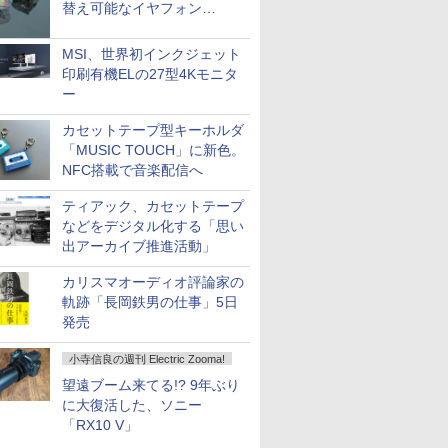
替え可能なイヤフォン
「Nova Shell」
MSI、世界初インクジェット
印刷有機ELの27型4Kモニタ
ー
カセットテープ型キーホルダ
「MUSIC TOUCH」に新色。
NFC搭載で音楽配信へ
ティアック、カセットテープ
などをデジタル化する「思い
出アーカイブ推進活動」
カリスマオーディオ評論家の
軌跡「長岡鉄男の仕事」5日
発売
小寺信良の週刊 Electric Zooma!
望遠ブーム来てる!? 9年ぶり
に大復活した、ソニー
「RX10 V」