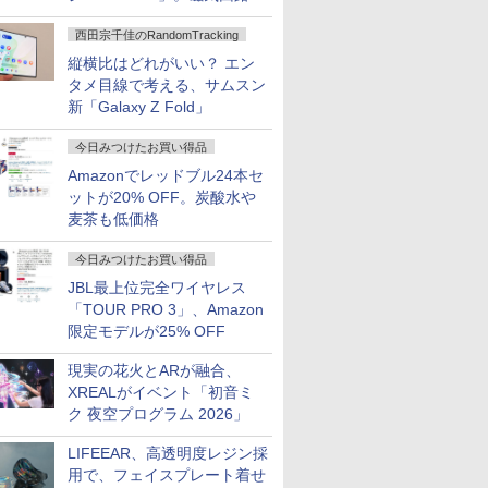
ハウジングを根本から見直し
西田宗千佳のRandomTracking
縦横比はどれがいい？ エン
タメ目線で考える、サムスン
新「Galaxy Z Fold」
今日みつけたお買い得品
Amazonでレッドブル24本セ
ットが20% OFF。炭酸水や
麦茶も低価格
今日みつけたお買い得品
JBL最上位完全ワイヤレス
「TOUR PRO 3」、Amazon
限定モデルが25% OFF
現実の花火とARが融合、
XREALがイベント「初音ミ
ク 夜空プログラム 2026」
LIFEEAR、高透明度レジン採
用で、フェイスプレート着せ