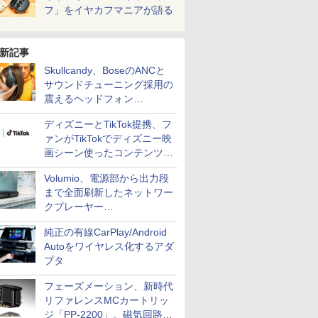
フ」をイヤカフマニアが語る
新記事
Skullcandy、BoseのANCと
サウンドチューニング採用の
震えるヘッドフォン
「Crusher 1080 ANC」
ディズニーとTikTok提携、フ
ァンがTikTokでディズニー映
画シーン使ったコンテンツ制
作、Disney+にも配信
Volumio、電源部から出力段
まで全面刷新したネットワー
クプレーヤー
「Primo（2026）」
純正の有線CarPlay/Android
Autoをワイヤレス化するアダ
プタ
フェーズメーション、新時代
リファレンスMCカートリッ
ジ「PP-2200」。磁気回路や