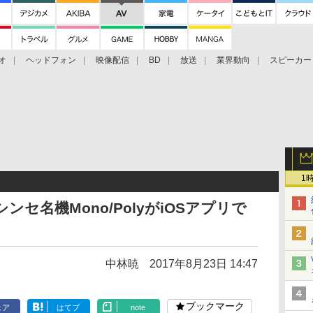
オ
ヘッドフォン
映像配信
BD
放送
業界動向
スピーカー
ェクタ
PS4
BDプレーヤー
映像配信
BD
1
シンセ名機Mono/PolyがiOSアプリで
中林暁
2017年8月23日 14:47
ブックマーク
ェア
はてブ
note