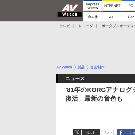
テレビ
レコーダ
ポータブルオーディ
スマートスピーカー
デジカメ
プロジ
AV Watch
製品
音楽制作
ニュース
'81年のKORGアナログ
復活。最新の音色も
ポスト
リスト
シ