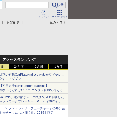
ログイン
Impress サイト
全カテゴリ
音楽配信
アクセスランキング
時間
24時間
1週間
1カ月
純正の有線CarPlay/Android Autoをワイヤレス
化するアダプタ
【西田宗千佳のRandomTracking】
縦横比はどれがいい？ エンタメ目線で考える、
サムスン新「Galaxy Z Fold」
Volumio、電源部から出力段まで全面刷新した
ネットワークプレーヤー「Primo（2026）」
「バック・トゥ・ザ・フューチャー」の時計台
をモチーフにした腕時計。1985本限定