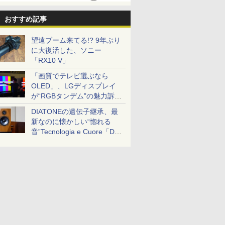
おすすめ記事
望遠ブーム来てる!? 9年ぶり
に大復活した、ソニー
「RX10 V」
「画質でテレビ選ぶなら
OLED」、LGディスプレイ
が“RGBタンデム”の魅力訴
求。液晶とのガチ比較も
DIATONEの遺伝子継承、最
新なのに懐かしい“惚れる
音”Tecnologia e Cuore「DS-
TC52B」を聴く