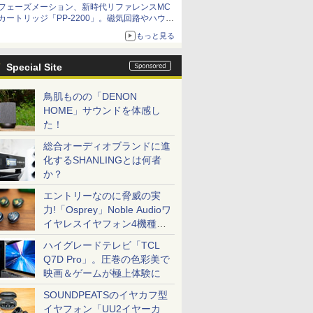
フェーズメーション、新時代リファレンスMC
カートリッジ「PP-2200」。磁気回路やハウジ
ングを根本から見直し
もっと見る
Special Site
鳥肌ものの「DENON
HOME」サウンドを体感し
た！
総合オーディオブランドに進
化するSHANLINGとは何者
か？
エントリーなのに脅威の実
力!「Osprey」Noble Audioワ
イヤレスイヤフォン4機種を
一気に聴く
ハイグレードテレビ「TCL
Q7D Pro」。圧巻の色彩美で
映画＆ゲームが極上体験に
SOUNDPEATSのイヤカフ型
イヤフォン「UU2イヤーカ