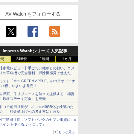
AV Watch をフォローする
Impress Watchシリーズ 人気記事
時間
24時間
1週間
1カ月
【家電レビュー】手ごわい雑草との戦い、コメ
リの草刈機で完全勝利 掃除機感覚で使えた
ミスド「Mrs. GREEN APPLE」のコラボドーナ
ツ4種、いよいよ発売！
吉野家、牛リブロースを熱々で提供する「極旨
牛鉄板ステーキ定食」を発売
ドコモ前田社長が「ahamo40GB化は検証のた
め」、料金値上げへの考え方にも言及
NTT島田社長、ソフトバンクのセブン出資に「d
ポイント使えるようにして」
もっと見る