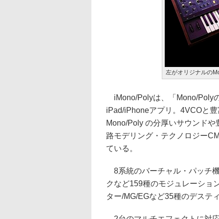
左がオリジナルのMono
iMono/Polyは、「Mono
iPad/iPhoneアプリ。4V
Mono/Poly の分厚いサウ
路モデリング・テクノロジーCMT(Com
ている。
8系統のバーチャル・パッチ機能
クなど159種のモジュレーショ
ター/MG/EGなど35種のデス
2台のマルチエフェクトに対応