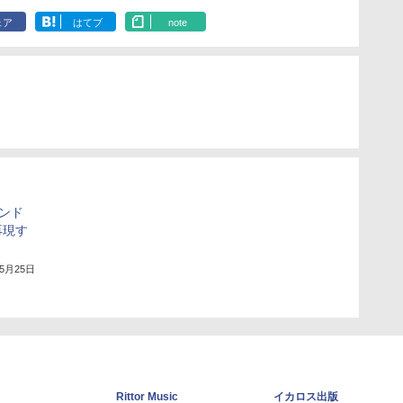
ェア
はてブ
note
ウンド
再現す
」
年5月25日
Rittor Music
イカロス出版