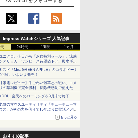
AV Watch をフォローする
Impress Watchシリーズ 人気記事
時間
24時間
1週間
1カ月
ユニクロ、今日から「お盆特別セール」。涼感
シアサッカーワンピース待望値下げ、撥水ギア
ショーツは1990円に
ミスド「Mrs. GREEN APPLE」のコラボドーナ
ツ4種、いよいよ発売！
【家電レビュー】手ごわい雑草との戦い、コメ
リの草刈機で完全勝利 掃除機感覚で使えた
KDDI、楽天へのローミングを9月末で終了
老舗のマウスユーティリティ「チューチューマ
ウス」がAIの力を借りて15年ぶりに復活／64bit
化、Windows 10/11、「Chrome」も走り回
もっと見る
る。復活記念で2026年末まで500円
おすすめ記事