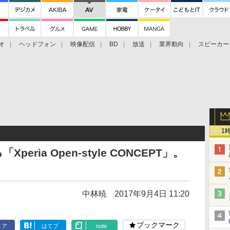
オ
ヘッドフォン
映像配信
BD
放送
業界動向
スピーカー
ェクタ
PS4
BDプレーヤー
映像配信
BD
1
ria Open-style CONCEPT」。
中林暁
2017年9月4日 11:20
ブックマーク
ェア
はてブ
note