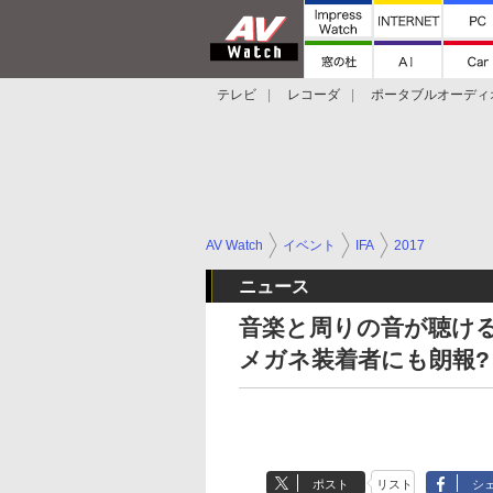
テレビ
レコーダ
ポータブルオーディ
スマートスピーカー
デジカメ
プロジ
AV Watch
イベント
IFA
2017
ニュース
音楽と周りの音が聴ける「Xpe
メガネ装着者にも朗報?
ポスト
リスト
シ