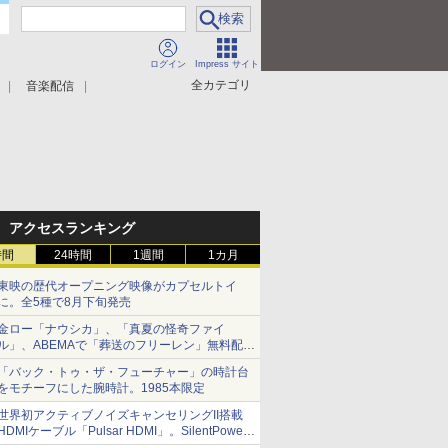
ログイン
Impress サイト
全カテゴリ
音楽配信
アクセスランキング
時間
24時間
1週間
1カ月
東映の歴代オープニング映像がカプセルトイ
に。全5種で8月下旬発売
金ロー「ナウシカ」、「真夏の怪奇ファイ
ル」、ABEMAで「葬送のフリーレン」無料配信
など。夏の特番・配信情報
「バック・トゥ・ザ・フューチャー」の時計台
をモチーフにした腕時計。1985本限定
世界初アクティブノイズキャンセリングII搭載
HDMIケーブル「Pulsar HDMI」。SilentPower
から