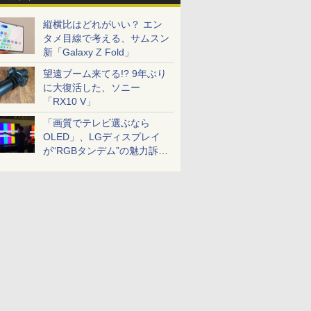
縦横比はどれがいい？ エン
タメ目線で考える、サムスン
新「Galaxy Z Fold」
望遠ブーム来てる!? 9年ぶり
に大復活した、ソニー
「RX10 V」
「画質でテレビ選ぶなら
OLED」、LGディスプレイ
が“RGBタンデム”の魅力訴
求。液晶とのガチ比較も