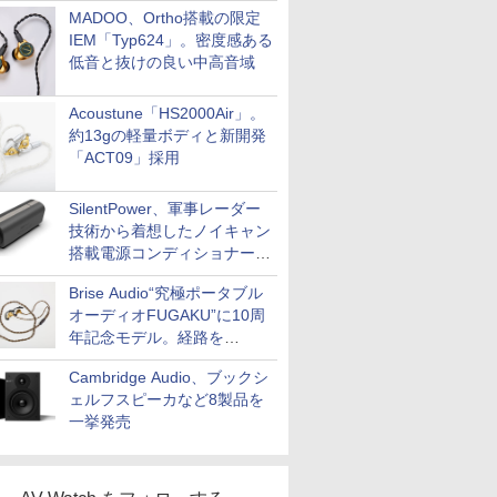
MADOO、Ortho搭載の限定
IEM「Typ624」。密度感ある
低音と抜けの良い中高音域
Acoustune「HS2000Air」。
約13gの軽量ボディと新開発
「ACT09」採用
SilentPower、軍事レーダー
技術から着想したノイキャン
搭載電源コンディショナー
「AC iPurifier2」
Brise Audio“究極ポータブル
オーディオFUGAKU”に10周
年記念モデル。経路を
NISHIKIで統一。400万円
Cambridge Audio、ブックシ
ェルフスピーカなど8製品を
一挙発売