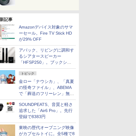
新記事
Amazonデバイス対象のサマ
ーセール。Fire TV Stick HD
が29% OFF
アバック、リビングに調和す
るシアタースピーカー
「HFSP250」。ブックシェ
ルフはペア3万円以下
トピック
金ロー「ナウシカ」、「真夏
の怪奇ファイル」、ABEMA
で「葬送のフリーレン」無料
配信など。夏の特番・配信情
SOUNDPEATS、音質と軽さ
報
追求した「Air6 Pro」。先行
登録で8383円
東映の歴代オープニング映像
がカプセルトイに。全5種で8