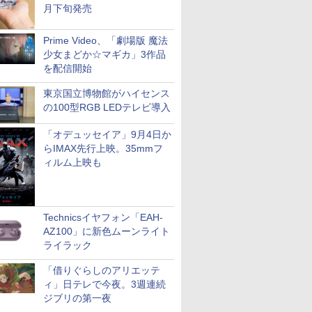
月下旬発売
Prime Video、「劇場版 魔法
少女まどか☆マギカ」3作品
を配信開始
東京国立博物館がハイセンス
の100型RGB LEDテレビ導入
「オデュッセイア」9月4日か
らIMAX先行上映。35mmフ
ィルム上映も
Technicsイヤフォン「EAH-
AZ100」に新色ムーンライト
ライラック
「借りぐらしのアリエッテ
ィ」日テレで今夜。3週連続
ジブリの第一夜