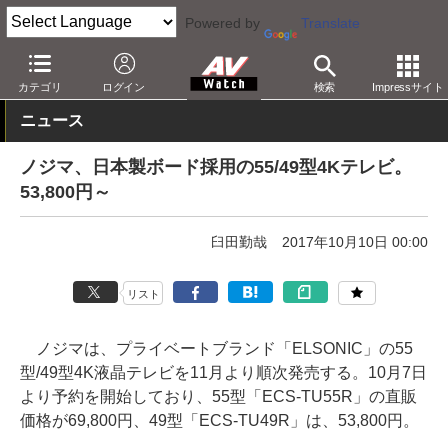
Powered by
Translate
AV Watch
製品
テレビ
その他
カテゴリ
ログイン
検索
Impressサイト
ニュース
ノジマ、日本製ボード採用の55/49型4Kテレビ。
53,800円～
臼田勤哉
2017年10月10日 00:00
リスト
ノジマは、プライベートブランド「ELSONIC」の55
型/49型4K液晶テレビを11月より順次発売する。10月7日
より予約を開始しており、55型「ECS-TU55R」の直販
価格が69,800円、49型「ECS-TU49R」は、53,800円。