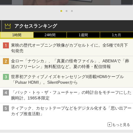
●
●
●
アクセスランキング
1時間
24時間
1週間
1カ月
東映の歴代オープニング映像がカプセルトイに。全5種で8月下
旬発売
金ロー「ナウシカ」、「真夏の怪奇ファイル」、ABEMAで「葬
送のフリーレン」無料配信など。夏の特番・配信情報
世界初アクティブノイズキャンセリングII搭載HDMIケーブル
「Pulsar HDMI」。SilentPowerから
「バック・トゥ・ザ・フューチャー」の時計台をモチーフにした
腕時計。1985本限定
ティアック、カセットテープなどをデジタル化する「思い出アー
カイブ推進活動」
もっと見る