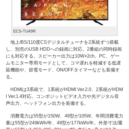
ECS-TU49R
地上/BS/110度CSデジタルチューナを2系統ずつ搭載
し、別売のUSB HDDへの録画に対応。2番組の同時録画
にも対応する。スピーカー出力は10W×2ch。PC、ゲー
ムモニター専用モードとして、コマ遅れを軽減する低遅
延機能や、節電モード、ON/OFFタイマーなども装備す
る。
HDMIは3系統で、1系統がHDMI Ver.2.0、2系統がHDM
I Ver.1.4対応。コンポジットビデオ入力や光デジタル音
声出力、ヘッドフォン出力を装備する。
消費電力は55型が150W、49型が105W、年間消費電力
量は55型が249kWh/年、49型が177kWh/年。外形寸法/重