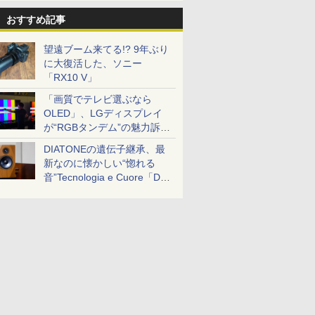
おすすめ記事
望遠ブーム来てる!? 9年ぶり
に大復活した、ソニー
「RX10 V」
「画質でテレビ選ぶなら
OLED」、LGディスプレイ
が“RGBタンデム”の魅力訴
求。液晶とのガチ比較も
DIATONEの遺伝子継承、最
新なのに懐かしい“惚れる
音”Tecnologia e Cuore「DS-
TC52B」を聴く