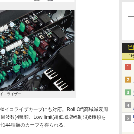
1
イコライザー
ldイコライザカーブにも対応。Roll Off(高域減衰周
幅周波数)4種類、Low limit(超低域増幅制限)6種類を
144種類のカーブを得られる。