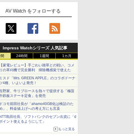
AV Watch をフォローする
Impress Watchシリーズ 人気記事
時間
24時間
1週間
1カ月
【家電レビュー】手ごわい雑草との戦い、コメ
リの草刈機で完全勝利 掃除機感覚で使えた
ミスド「Mrs. GREEN APPLE」のコラボドーナ
ツ4種、いよいよ発売！
吉野家、牛リブロースを熱々で提供する「極旨
牛鉄板ステーキ定食」を発売
ドコモ前田社長が「ahamo40GB化は検証のた
め」、料金値上げへの考え方にも言及
NTT島田社長、ソフトバンクのセブン出資に「d
ポイント使えるようにして」
もっと見る