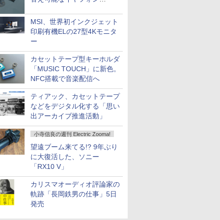
「Nova Shell」
MSI、世界初インクジェット
印刷有機ELの27型4Kモニタ
ー
カセットテープ型キーホルダ
「MUSIC TOUCH」に新色。
NFC搭載で音楽配信へ
ティアック、カセットテープ
などをデジタル化する「思い
出アーカイブ推進活動」
小寺信良の週刊 Electric Zooma!
望遠ブーム来てる!? 9年ぶり
に大復活した、ソニー
「RX10 V」
カリスマオーディオ評論家の
軌跡「長岡鉄男の仕事」5日
発売