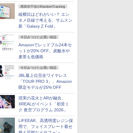
ハウジングを根本から見直し
西田宗千佳のRandomTracking
縦横比はどれがいい？ エン
タメ目線で考える、サムスン
新「Galaxy Z Fold」
今日みつけたお買い得品
Amazonでレッドブル24本セ
ットが20% OFF。炭酸水や
麦茶も低価格
今日みつけたお買い得品
JBL最上位完全ワイヤレス
「TOUR PRO 3」、Amazon
限定モデルが25% OFF
現実の花火とARが融合、
XREALがイベント「初音ミ
ク 夜空プログラム 2026」
LIFEEAR、高透明度レジン採
用で、フェイスプレート着せ
替え可能なイヤフォン