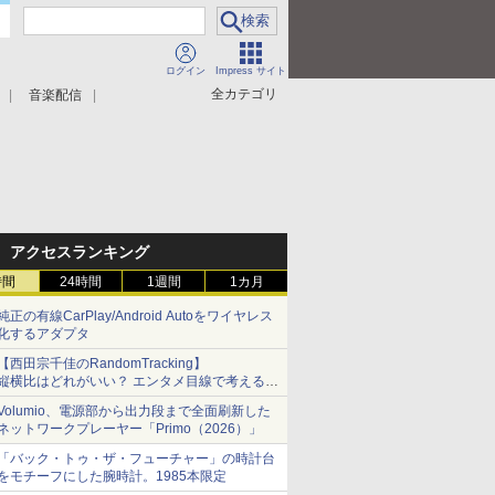
ログイン
Impress サイト
全カテゴリ
音楽配信
アクセスランキング
時間
24時間
1週間
1カ月
純正の有線CarPlay/Android Autoをワイヤレス
化するアダプタ
【西田宗千佳のRandomTracking】
縦横比はどれがいい？ エンタメ目線で考える、
サムスン新「Galaxy Z Fold」
Volumio、電源部から出力段まで全面刷新した
ネットワークプレーヤー「Primo（2026）」
「バック・トゥ・ザ・フューチャー」の時計台
をモチーフにした腕時計。1985本限定