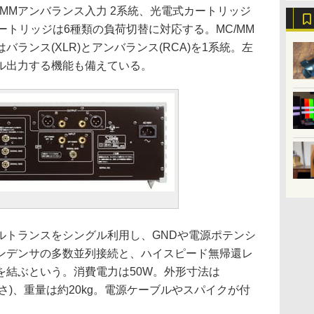
MMアンバランス入力 2系統、光電式カートリッジ
ートリッジは6種類の負荷切替に対応する。MC/MM
ランス(XLR)とアンバランス(RCA)を1系統。左
ル出力する機能も備えている。
ルトランスをシングル利用し、GNDや電源ポテンシ
ンデンサの多数並列接続と、ハイスピード無帰還レ
を結ぶという。消費電力は50W。外形寸法は
き×高さ)、重量は約20kg。電源ケーブルやスパイクが付