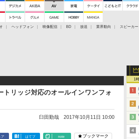
オ
ヘッドフォン
映像配信
BD
放送
業界動向
スピーカー
ェクタ
PS4
BDプレーヤー
映像配信
BD
1
式カートリッジ対応のオールインワンフォ
臼田勤哉
2017年10月11日 10:00
ブックマーク
ェア
はてブ
note