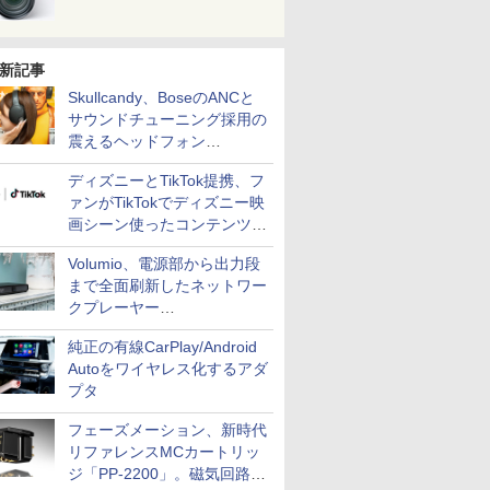
新記事
Skullcandy、BoseのANCと
サウンドチューニング採用の
震えるヘッドフォン
「Crusher 1080 ANC」
ディズニーとTikTok提携、フ
ァンがTikTokでディズニー映
画シーン使ったコンテンツ制
作、Disney+にも配信
Volumio、電源部から出力段
まで全面刷新したネットワー
クプレーヤー
「Primo（2026）」
純正の有線CarPlay/Android
Autoをワイヤレス化するアダ
プタ
フェーズメーション、新時代
リファレンスMCカートリッ
ジ「PP-2200」。磁気回路や