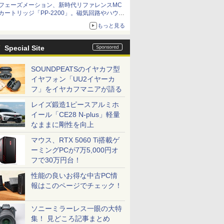
フェーズメーション、新時代リファレンスMC
カートリッジ「PP-2200」。磁気回路やハウジ
ングを根本から見直し
もっと見る
Special Site
SOUNDPEATSのイヤカフ型
イヤフォン「UU2イヤーカ
フ」をイヤカフマニアが語る
レイズ鍛造1ピースアルミホ
イール「CE28 N-plus」軽量
なままに剛性を向上
マウス、RTX 5060 Ti搭載ゲ
ーミングPCが7万5,000円オ
フで30万円台！
性能の良いお得な中古PC情
報はこのページでチェック！
ソニーミラーレス一眼の大特
集！ 見どころ記事まとめ