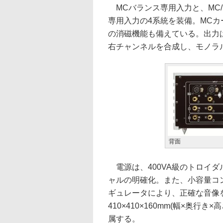
MCバランス専用入力と、MC/
専用入力の4系統を装備。MCカ
の消磁機能も備えている。出力はバ
右チャンネルを合成し、モノラ
背面
電源は、400VA級のトロイダ
ャルの明確化。また、小容量コ
ギュレータにより、正確な音像
410×410×160mm(幅×奥行
属する。