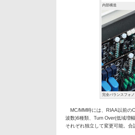
内部構造
完全バランスフォノ
MC/MM時には、RIAA以前のO
波数)6種類、Turn Over(低域増
それぞれ独立して変更可能。合計