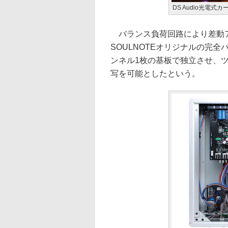
DS Audio光電式
バランス負荷回路により差動ア
SOULNOTEオリジナルの完
ンネル1枚の基板で独立させ、
写を可能としたという。