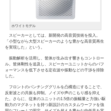
ホワイトモデル
スピーカーとしては、新開発の高音質技術を投入。
「小型ながら大型スピーカーのような豊かな高音質再生
を実現した」という。
振動解析を活用し、筐体が生み出す響きもコントロー
ル。筐体剛性を追及し、スピーカーユニットからのパフ
ォーマンスを低下させる定在波や振動などの干渉を排除
した。
フロントのパンチンググリルを凸構造にすることで、
反射波との共振も抑制。ノイズや声のこもり感を抑え
た。さらに、従来のユニットの1.5倍の振幅量と力強い駆
動力のマグネットを持つ新設計のカスタムウーファを強
固なフレームで固定。サイズを超える豊かな中低音を実