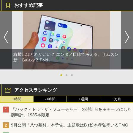
おすすめ記事
縦横比はどれがいい？ エンタメ目線で考える、サムスン
新「Galaxy Z Fold」
●
●
●
アクセスランキング
1時間
24時間
1週間
1カ月
「バック・トゥ・ザ・フューチャー」の時計台をモチーフにした
腕時計。1985本限定
9月公開「八つ墓村」本予告。主題歌はB'z松本孝弘率いるTMG