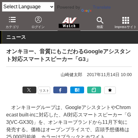
Powered by
Translate
AV Watch
製品
スマートスピーカー
Google
カテゴリ
ログイン
検索
Impressサイト
ニュース
オンキヨー、音質にもこだわるGoogleアシスタン
ト対応スマートスピーカー「G3」
山崎健太郎
2017年11月14日 10:00
リスト
オンキヨーグループは、GoogleアシスタントやChrom
ecast built-inに対応した、AI対応スマートスピーカー「G
3(VC-GX30)」を、オンキヨーブランドから11月下旬に
発売する。価格はオープンプライスで、店頭予想価格は
25,000円前後。カラーはブラックとホワイト。