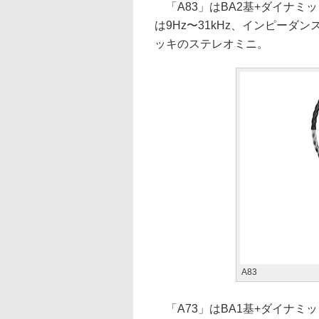
「A83」はBA2基+ダイナミッ
は9Hz〜31kHz、インピーダ
ッキのステレオミニ。
A83
「A73」はBA1基+ダイナミッ