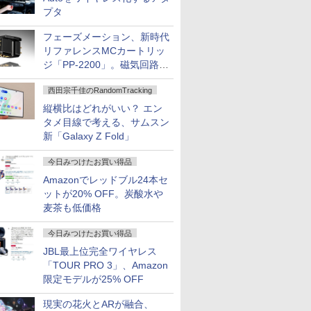
プタ
フェーズメーション、新時代
リファレンスMCカートリッ
ジ「PP-2200」。磁気回路や
ハウジングを根本から見直し
西田宗千佳のRandomTracking
縦横比はどれがいい？ エン
タメ目線で考える、サムスン
新「Galaxy Z Fold」
今日みつけたお買い得品
Amazonでレッドブル24本セ
ットが20% OFF。炭酸水や
麦茶も低価格
今日みつけたお買い得品
JBL最上位完全ワイヤレス
「TOUR PRO 3」、Amazon
限定モデルが25% OFF
現実の花火とARが融合、