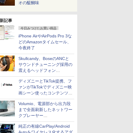
オの醍醐味
新記事
今日みつけたお買い得品
iPhone AirやAirPods Pro 3な
どのAmazonタイムセール、
今夜終了
Skullcandy、BoseのANCと
サウンドチューニング採用の
震えるヘッドフォン
「Crusher 1080 ANC」
ディズニーとTikTok提携、フ
ァンがTikTokでディズニー映
画シーン使ったコンテンツ制
作、Disney+にも配信
Volumio、電源部から出力段
まで全面刷新したネットワー
クプレーヤー
「Primo（2026）」
純正の有線CarPlay/Android
Autoをワイヤレス化するアダ