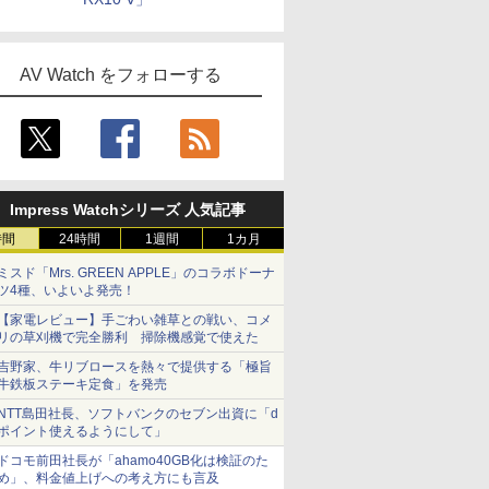
AV Watch をフォローする
Impress Watchシリーズ 人気記事
時間
24時間
1週間
1カ月
ミスド「Mrs. GREEN APPLE」のコラボドーナ
ツ4種、いよいよ発売！
【家電レビュー】手ごわい雑草との戦い、コメ
リの草刈機で完全勝利 掃除機感覚で使えた
吉野家、牛リブロースを熱々で提供する「極旨
牛鉄板ステーキ定食」を発売
NTT島田社長、ソフトバンクのセブン出資に「d
ポイント使えるようにして」
ドコモ前田社長が「ahamo40GB化は検証のた
め」、料金値上げへの考え方にも言及