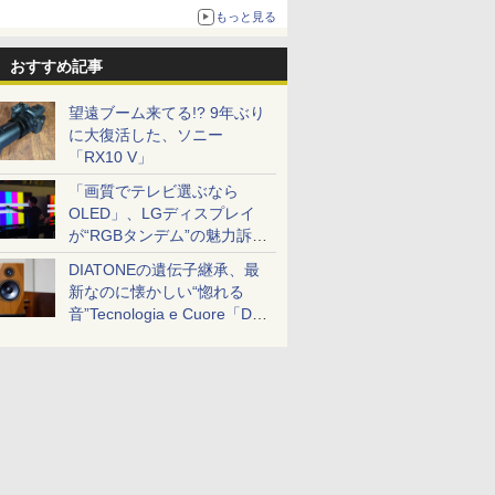
もっと見る
おすすめ記事
望遠ブーム来てる!? 9年ぶり
に大復活した、ソニー
「RX10 V」
「画質でテレビ選ぶなら
OLED」、LGディスプレイ
が“RGBタンデム”の魅力訴
求。液晶とのガチ比較も
DIATONEの遺伝子継承、最
新なのに懐かしい“惚れる
音”Tecnologia e Cuore「DS-
TC52B」を聴く