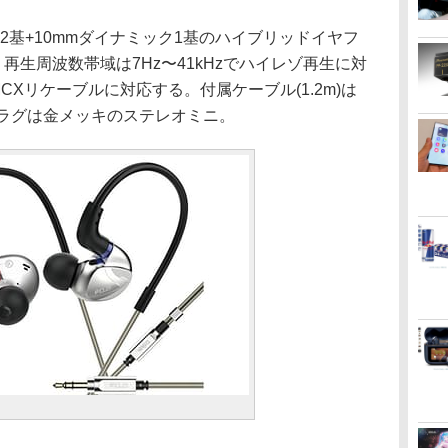
はBA2基+10mmダイナミック1基のハイブリッドイヤフ
)。再生周波数帯域は7Hz〜41kHzでハイレゾ再生に対
CXリケーブルに対応する。付属ケーブル(1.2m)は
プラグは金メッキのステレオミニ。