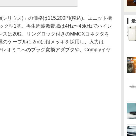
s(シリウス)」の価格は115,200円(税込)。ユニット構
最
ミック型1基。再生周波数帯域は4Hz〜45kHzでハイレ
スは20Ω。リングロック付きのMMCXコネクタを
のケーブル(1.2m)は銀メッキを採用し、入力は
ステレオミニへのプラグ変換アダプタや、Complyイヤ