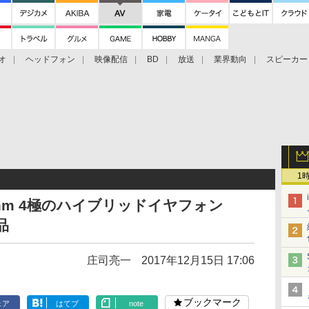
オ
ヘッドフォン
映像配信
BD
放送
業界動向
スピーカー
ェクタ
PS4
BDプレーヤー
映像配信
BD
1
.5mm 4極のハイブリッドイヤフォン
品
庄司亮一
2017年12月15日 17:06
ブックマーク
ェア
はてブ
note