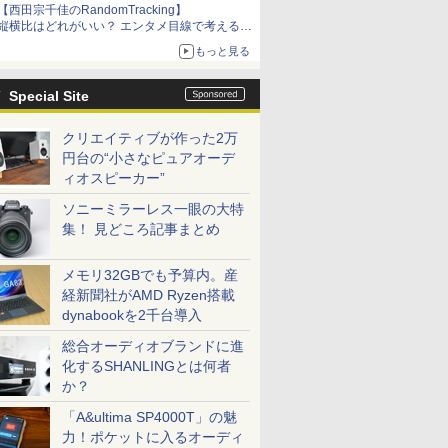
【西田宗千佳のRandomTracking】
縦横比はどれがいい？ エンタメ目線で考える、
サムスン新「Galaxy Z Fold」
もっと見る
Special Site
クリエイティブが作った2万
円台の“小さなピュアオーデ
ィオスピーカー”
ソニーミラーレス一眼の大特
集！ 見どころ記事まとめ
メモリ32GBでも予算内。産
経新聞社がAMD Ryzen搭載
dynabookを2千台導入
総合オーディオブランドに進
化するSHANLINGとは何者
か？
「A&ultima SP4000T」の魅
力！ポケットに入るオーディ