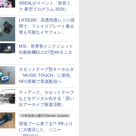
XREALがイベント「初音ミ
ク 夜空プログラム 2026」
LIFEEAR、高透明度レジン採
用で、フェイスプレート着せ
替え可能なイヤフォン
「Nova Shell」
MSI、世界初インクジェット
印刷有機ELの27型4Kモニタ
ー
カセットテープ型キーホルダ
「MUSIC TOUCH」に新色。
NFC搭載で音楽配信へ
ティアック、カセットテープ
などをデジタル化する「思い
出アーカイブ推進活動」
小寺信良の週刊 Electric Zooma!
望遠ブーム来てる!? 9年ぶり
に大復活した、ソニー
「RX10 V」