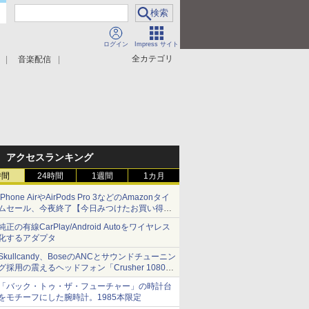
ログイン
Impress サイト
全カテゴリ
音楽配信
アクセスランキング
時間
24時間
1週間
1カ月
iPhone AirやAirPods Pro 3などのAmazonタイ
ムセール、今夜終了【今日みつけたお買い得
品】
純正の有線CarPlay/Android Autoをワイヤレス
化するアダプタ
Skullcandy、BoseのANCとサウンドチューニン
グ採用の震えるヘッドフォン「Crusher 1080
ANC」
「バック・トゥ・ザ・フューチャー」の時計台
をモチーフにした腕時計。1985本限定