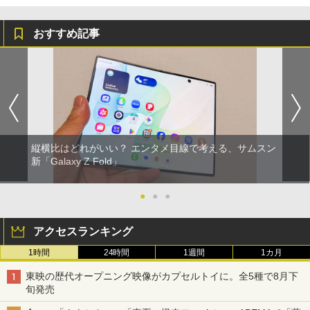
おすすめ記事
縦横比はどれがいい？ エンタメ目線で考える、サムスン
新「Galaxy Z Fold」
●
●
●
アクセスランキング
1時間
24時間
1週間
1カ月
東映の歴代オープニング映像がカプセルトイに。全5種で8月下
旬発売