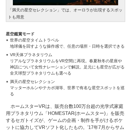
「満天の星空セレクション」では、オーロラが出現するスポッ
トも用意
星空鑑賞モード
世界の星空タイムトラベル
地球儀を回すような操作感で、任意の場所・日時を選択できる
VR天体プラネタリウム
リアルなプラネタリウムをVR空間に再現。春夏秋冬の星座や
神話について女性ナレーションで解説。足元にも星空が広がる
全天球型プラネタリウムも選べる
満天の星空セレクション
マッターホルンやテカポ湖等、世界で有名な星空スポットを巡
る
ホームスターVRは、販売台数100万台超の光学式家庭
用プラネタリウム「HOMESTAR(ホームスター)」を販売
するセガトイズが、ゲームの企画・制作を手がけるポケ
ットに協力してVRソフト化したもの。'17年7月からサム