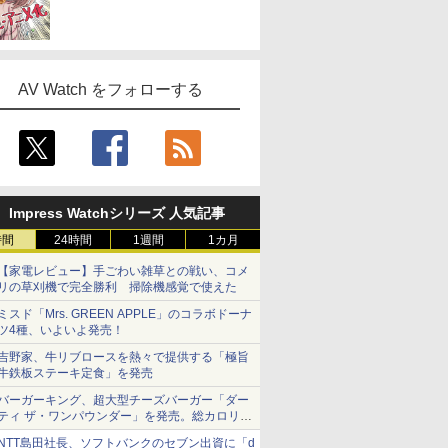
AV Watch をフォローする
Impress Watchシリーズ 人気記事
時間
24時間
1週間
1カ月
【家電レビュー】手ごわい雑草との戦い、コメ
リの草刈機で完全勝利 掃除機感覚で使えた
ミスド「Mrs. GREEN APPLE」のコラボドーナ
ツ4種、いよいよ発売！
吉野家、牛リブロースを熱々で提供する「極旨
牛鉄板ステーキ定食」を発売
バーガーキング、超大型チーズバーガー「ダー
ティ ザ・ワンパウンダー」を発売。総カロリー
約1656kcal、総重量約527g！
NTT島田社長、ソフトバンクのセブン出資に「d