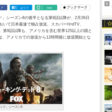
ブックマーク
ェア
はてブ
note
」シーズン8の後半となる第9話以降が、2月26日
において日本最速で独占放送。スカパー!やdTV、
きる。第9話以降も、アメリカを含む世界125以上の国と
は、アメリカでの放送から12時間後に放送開始とな
ッド」シーズン8