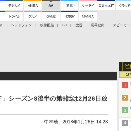
オ
ヘッドフォン
映像配信
BD
放送
業界動向
スピーカー
ェクタ
PS4
BDプレーヤー
映像配信
BD
1
」シーズン8後半の第9話は2月26日放
中林暁
2018年1月26日 14:28