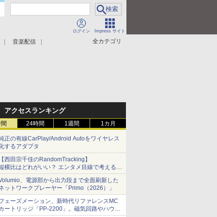
ログイン
Impress サイト
全カテゴリ
音楽配信
アクセスランキング
時間
24時間
1週間
1カ月
純正の有線CarPlay/Android Autoをワイヤレス
化するアダプタ
【西田宗千佳のRandomTracking】
縦横比はどれがいい？ エンタメ目線で考える、
サムスン新「Galaxy Z Fold」
Volumio、電源部から出力段まで全面刷新した
ネットワークプレーヤー「Primo（2026）」
フェーズメーション、新時代リファレンスMC
カートリッジ「PP-2200」。磁気回路やハウジ
ングを根本から見直し