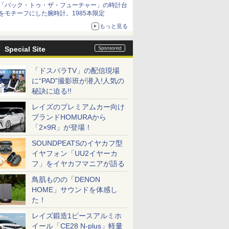
「バック・トゥ・ザ・フューチャー」の時計台
をモチーフにした腕時計。1985本限定
もっと見る
Special Site
「ドスパラTV」の配信現場
に“PAD”撮影班が潜入!人気の
秘訣に迫る!!
レイズのプレミアムカー向け
ブランドHOMURAから
「2×9R」が登場！
SOUNDPEATSのイヤカフ型
イヤフォン「UU2イヤーカ
フ」をイヤカフマニアが語る
鳥肌ものの「DENON
HOME」サウンドを体感し
た！
レイズ鍛造1ピースアルミホ
イール「CE28 N-plus」軽量