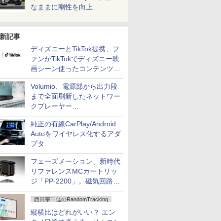
なままに剛性を向上
新記事
ディズニーとTikTok提携、フ
ァンがTikTokでディズニー映
画シーン使ったコンテンツ制
作、Disney+にも配信
Volumio、電源部から出力段
まで全面刷新したネットワー
クプレーヤー
「Primo（2026）」
純正の有線CarPlay/Android
Autoをワイヤレス化するアダ
プタ
フェーズメーション、新時代
リファレンスMCカートリッ
ジ「PP-2200」。磁気回路や
ハウジングを根本から見直し
西田宗千佳のRandomTracking
縦横比はどれがいい？ エン