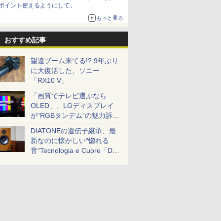
ポイント使えるようにして」
もっと見る
おすすめ記事
望遠ブーム来てる!? 9年ぶり
に大復活した、ソニー
「RX10 V」
「画質でテレビ選ぶなら
OLED」、LGディスプレイ
が“RGBタンデム”の魅力訴
求。液晶とのガチ比較も
DIATONEの遺伝子継承、最
新なのに懐かしい“惚れる
音”Tecnologia e Cuore「DS-
TC52B」を聴く