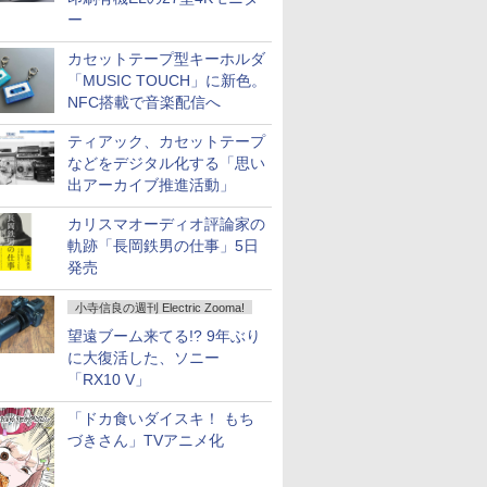
ー
カセットテープ型キーホルダ
「MUSIC TOUCH」に新色。
NFC搭載で音楽配信へ
ティアック、カセットテープ
などをデジタル化する「思い
出アーカイブ推進活動」
カリスマオーディオ評論家の
軌跡「長岡鉄男の仕事」5日
発売
小寺信良の週刊 Electric Zooma!
望遠ブーム来てる!? 9年ぶり
に大復活した、ソニー
「RX10 V」
「ドカ食いダイスキ！ もち
づきさん」TVアニメ化