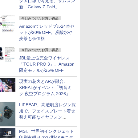
タメ目線で考える、サムスン
新「Galaxy Z Fold」
今日みつけたお買い得品
Amazonでレッドブル24本セ
ットが20% OFF。炭酸水や
麦茶も低価格
今日みつけたお買い得品
JBL最上位完全ワイヤレス
「TOUR PRO 3」、Amazon
限定モデルが25% OFF
現実の花火とARが融合、
XREALがイベント「初音ミ
ク 夜空プログラム 2026」
LIFEEAR、高透明度レジン採
用で、フェイスプレート着せ
替え可能なイヤフォン
「Nova Shell」
MSI、世界初インクジェット
印刷有機ELの27型4Kモニタ