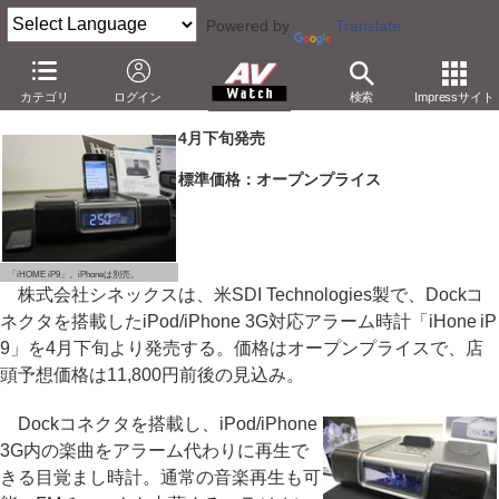
Powered by
Translate
シネックス、音楽再生可能なiPod/iPhone対応アラーム時計
カテゴリ
ログイン
検索
Impressサイト
－米SDIの「iHome」製品を年内に順次発売へ
4月下旬発売
標準価格：オープンプライス
「iHOME iP9」。iPhoneは別売。
株式会社シネックスは、米SDI Technologies製で、Dockコ
ネクタを搭載したiPod/iPhone 3G対応アラーム時計「iHone iP
9」を4月下旬より発売する。価格はオープンプライスで、店
頭予想価格は11,800円前後の見込み。
Dockコネクタを搭載し、iPod/iPhone
3G内の楽曲をアラーム代わりに再生で
きる目覚まし時計。通常の音楽再生も可