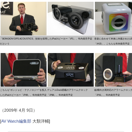
「BONGIOVI DPS ACOUSTICS」技術を採用したiPodスピーカー「iP1」。年内発売予定
音楽に合わせて本体に内蔵されたL
だという
「iH15」。こちらも年内発売予定
こちらも“ボンジョビ・テクノロジー”を投入
デュアルDock搭載のアラームクロック
縦/横向き両対応のアラームクロッ
したiPodスピーカー「iP49」。年内発売予定
「iP88」。年内発売予定
「iP41」。年内発売予定
（2009年 4月 9日）
[
AV Watch編集部
大類洋輔
]