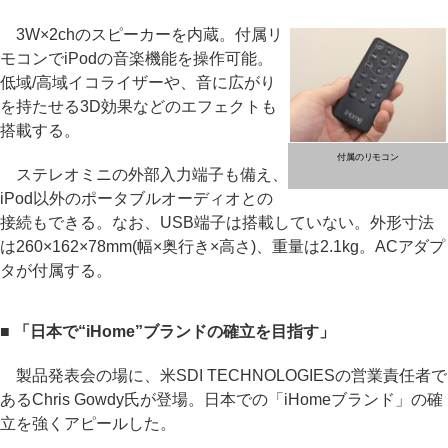
3W×2chのスピーカーを内蔵。付属リ
モコンでiPodの音楽機能を操作可能。
低域/高域イコライザーや、音に広がり
を持たせる3D効果などのエフェクトも
搭載する。
付属のリモコン
ステレオミニの外部入力端子も備え、
iPod以外のポータブルオーディオとの
接続もできる。なお、USB端子は搭載していない。外形寸法
は260×162×78mm(幅×奥行き×高さ)、重量は2.1kg。ACアダプ
タが付属する。
■ 「日本で“iHome”ブランドの確立を目指す」
製品発表会の場に、米SDI TECHNOLOGIESの営業責任者で
あるChris Gowdy氏が登場。日本での「iHomeブランド」の確
立を強くアピールした。