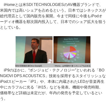
iHomeとは米SDI TECHNOLOGIESのAV機器ブランドで、
米国内では高いシェアを占めるという。日本ではシネックスが
総代理店として国内販売を展開。今まで同様に今後もiPodオ
ーディオ機器を順次国内投入して、日本でのシェア拡大を狙う
としている。
SDIの営業責任者Chris Gowdy氏
「iHome」は米国内で多くのシェアを占める
iP9のほかに、“ボンジョビ・テクノロジー”といわれる「BO
NGIOVI DPS ACOUSTICS」技術を採用するスタイリッシュな
iPodスピーカー「iP1」や、本体に内蔵されたLEDが音楽再生
中にカラフルに光る「iH15」などを発表。機能や発売時期、
価格帯など詳細は未定だが、年内の発売を予定しているとい
う。