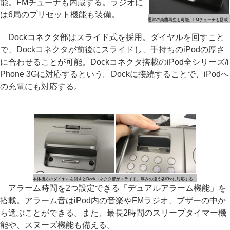
能。FMチューナも内蔵する。ラジオに
は6局のプリセット機能も装備。
通常の楽曲再生も可能。FMチューナも搭載
Dockコネクタ部はスライド式を採用。ダイヤルを回すこと
で、Dockコネクタが前後にスライドし、手持ちのiPodの厚さ
に合わせることが可能。Dockコネクタ搭載のiPod全シリーズ/i
Phone 3Gに対応するという。Dockに接続することで、iPodへ
の充電にも対応する。
本体後方のダイヤルを回すとDockコネクタ部がスライド。厚みの違う各iPodに対応する
アラーム時間を2つ設定できる「デュアルアラーム機能」を
搭載。アラーム音はiPod内の音楽やFMラジオ、ブザーの中か
ら選ぶことができる。また、最長2時間のスリープタイマー機
能や、スヌーズ機能も備える。