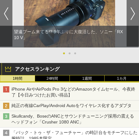
望遠ブーム来てる!? 9年ぶりに大復活した、ソニー「RX
10 V」
●
●
●
アクセスランキング
1時間
24時間
1週間
1カ月
iPhone AirやAirPods Pro 3などのAmazonタイムセール、今夜終
了【今日みつけたお買い得品】
純正の有線CarPlay/Android Autoをワイヤレス化するアダプタ
Skullcandy、BoseのANCとサウンドチューニング採用の震える
ヘッドフォン「Crusher 1080 ANC」
「バック・トゥ・ザ・フューチャー」の時計台をモチーフにした
腕時計。1985本限定