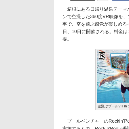
箱根にある日帰り温泉テーマパ
ンで空撮した360度VR映像を
事で、空を飛ぶ感覚が楽しめるイベ
日、10日に開催される。料金は
要。
空飛ぶプールVR in
プールベンチャーのRockin’
実施するもの。Rockin'Po