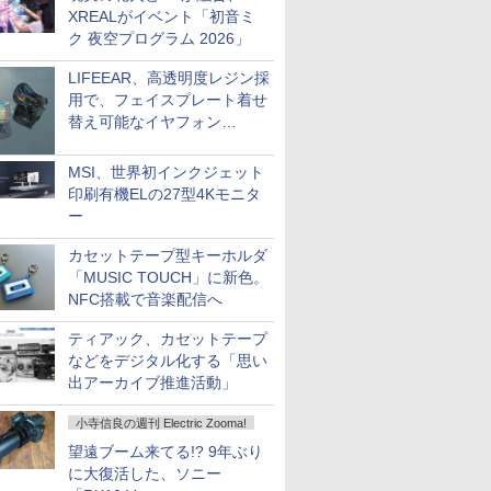
XREALがイベント「初音ミ
ク 夜空プログラム 2026」
LIFEEAR、高透明度レジン採
用で、フェイスプレート着せ
替え可能なイヤフォン
「Nova Shell」
MSI、世界初インクジェット
印刷有機ELの27型4Kモニタ
ー
カセットテープ型キーホルダ
「MUSIC TOUCH」に新色。
NFC搭載で音楽配信へ
ティアック、カセットテープ
などをデジタル化する「思い
出アーカイブ推進活動」
小寺信良の週刊 Electric Zooma!
望遠ブーム来てる!? 9年ぶり
に大復活した、ソニー