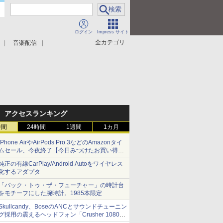
ログイン
Impress サイト
全カテゴリ
音楽配信
アクセスランキング
時間
24時間
1週間
1カ月
iPhone AirやAirPods Pro 3などのAmazonタイ
ムセール、今夜終了【今日みつけたお買い得
品】
純正の有線CarPlay/Android Autoをワイヤレス
化するアダプタ
「バック・トゥ・ザ・フューチャー」の時計台
をモチーフにした腕時計。1985本限定
Skullcandy、BoseのANCとサウンドチューニン
グ採用の震えるヘッドフォン「Crusher 1080
ANC」