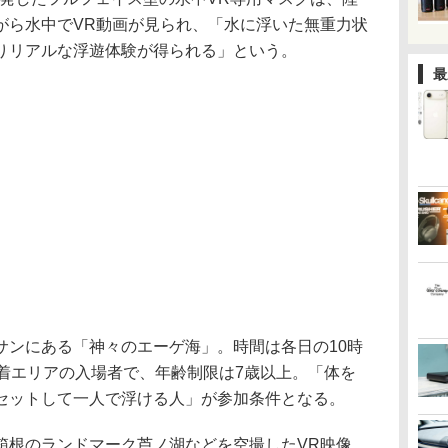
がら水中でVR動画が見られ、「水に浮いた無重力状
りリアルな浮遊体験が得られる」という。
最
ンにある「神々のエーゲ海」。時間は各日の10時
水着エリアの入場者で、年齢制限は7歳以上。「体を
セットして一人で浮ける人」が参加条件となる。
根のランドマーク芦ノ湖などを空撮したVR映像。