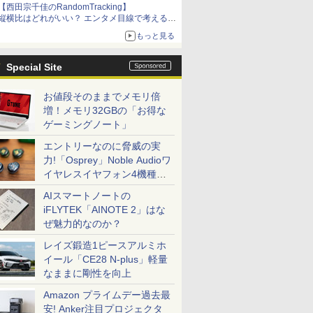
【西田宗千佳のRandomTracking】
縦横比はどれがいい？ エンタメ目線で考える、
サムスン新「Galaxy Z Fold」
もっと見る
Special Site
お値段そのままでメモリ倍
増！メモリ32GBの「お得な
ゲーミングノート」
エントリーなのに脅威の実
力!「Osprey」Noble Audioワ
イヤレスイヤフォン4機種を
一気に聴く
AIスマートノートの
iFLYTEK「AINOTE 2」はな
ぜ魅力的なのか？
レイズ鍛造1ピースアルミホ
イール「CE28 N-plus」軽量
なままに剛性を向上
Amazon プライムデー過去最
安! Anker注目プロジェクタ