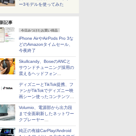
ー3モデルを使ってみた
新記事
今日みつけたお買い得品
iPhone AirやAirPods Pro 3な
どのAmazonタイムセール、
今夜終了
Skullcandy、BoseのANCと
サウンドチューニング採用の
震えるヘッドフォン
「Crusher 1080 ANC」
ディズニーとTikTok提携、フ
ァンがTikTokでディズニー映
画シーン使ったコンテンツ制
作、Disney+にも配信
Volumio、電源部から出力段
まで全面刷新したネットワー
クプレーヤー
「Primo（2026）」
純正の有線CarPlay/Android