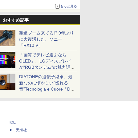
ボリュームアップ
もっと見る
おすすめ記事
望遠ブーム来てる!? 9年ぶり
に大復活した、ソニー
「RX10 V」
「画質でテレビ選ぶなら
OLED」、LGディスプレイ
が“RGBタンデム”の魅力訴
求。液晶とのガチ比較も
DIATONEの遺伝子継承、最
新なのに懐かしい“惚れる
音”Tecnologia e Cuore「DS-
TC52B」を聴く
ICE
天海社