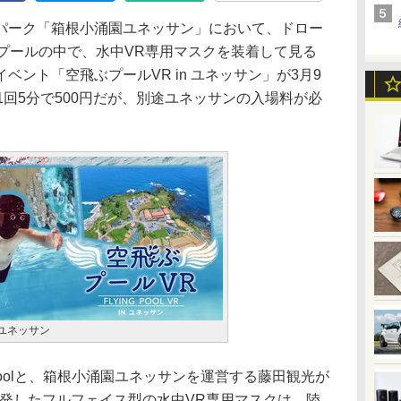
ーク「箱根小涌園ユネッサン」において、ドロー
、プールの中で、水中VR専用マスクを装着して見る
ント「空飛ぶプールVR in ユネッサン」が3月9
1回5分で500円だが、別途ユネッサンの入場料が必
 ユネッサン
Poolと、箱根小涌園ユネッサンを運営する藤田観光が
olが開発したフルフェイス型の水中VR専用マスクは、陸