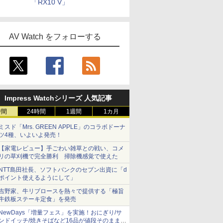
「RX10 V」
AV Watch をフォローする
Impress Watchシリーズ 人気記事
時間
24時間
1週間
1カ月
ミスド「Mrs. GREEN APPLE」のコラボドーナ
ツ4種、いよいよ発売！
【家電レビュー】手ごわい雑草との戦い、コメ
リの草刈機で完全勝利 掃除機感覚で使えた
NTT島田社長、ソフトバンクのセブン出資に「d
ポイント使えるようにして」
吉野家、牛リブロースを熱々で提供する「極旨
牛鉄板ステーキ定食」を発売
NewDays「増量フェス」を実施！おにぎり/サ
ンドイッチ/焼きそばなど16品が値段そのままで