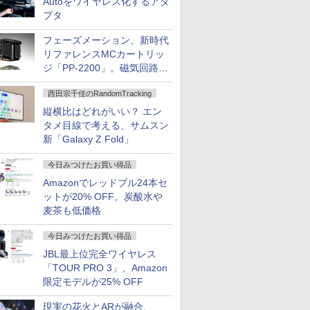
Autoをワイヤレス化するアダ
プタ
フェーズメーション、新時代
リファレンスMCカートリッ
ジ「PP-2200」。磁気回路や
ハウジングを根本から見直し
西田宗千佳のRandomTracking
縦横比はどれがいい？ エン
タメ目線で考える、サムスン
新「Galaxy Z Fold」
今日みつけたお買い得品
Amazonでレッドブル24本セ
ットが20% OFF。炭酸水や
麦茶も低価格
今日みつけたお買い得品
JBL最上位完全ワイヤレス
「TOUR PRO 3」、Amazon
限定モデルが25% OFF
現実の花火とARが融合、