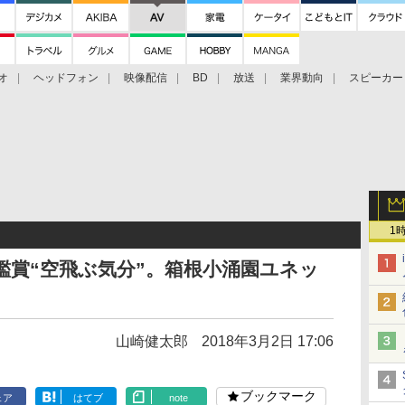
オ
ヘッドフォン
映像配信
BD
放送
業界動向
スピーカー
ェクタ
PS4
BDプレーヤー
映像配信
BD
1
鑑賞“空飛ぶ気分”。箱根小涌園ユネッ
山崎健太郎
2018年3月2日 17:06
ブックマーク
ェア
はてブ
note