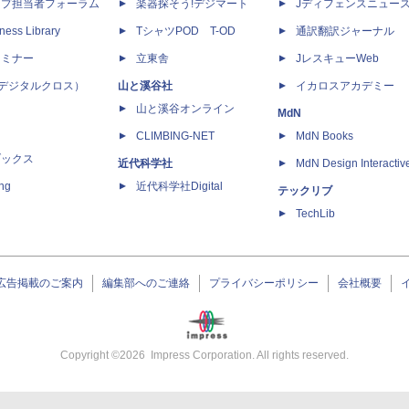
ップ担当者フォーラム
楽器探そう!デジマート
Jディフェンスニュー
ness Library
TシャツPOD T-OD
通訳翻訳ジャーナル
セミナー
立東舎
JレスキューWeb
 X（デジタルクロス）
山と溪谷社
イカロスアカデミー
山と溪谷オンライン
MdN
CLIMBING-NET
MdN Books
ブックス
近代科学社
MdN Design Interactiv
ing
近代科学社Digital
テックリブ
TechLib
広告掲載のご案内
編集部へのご連絡
プライバシーポリシー
会社概要
Copyright ©
2026
Impress Corporation. All rights reserved.