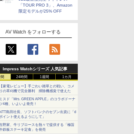
「TOUR PRO 3」、Amazon
限定モデルが25% OFF
AV Watch をフォローする
Impress Watchシリーズ 人気記事
時間
24時間
1週間
1カ月
【家電レビュー】手ごわい雑草との戦い、コメ
リの草刈機で完全勝利 掃除機感覚で使えた
ミスド「Mrs. GREEN APPLE」のコラボドーナ
ツ4種、いよいよ発売！
NTT島田社長、ソフトバンクのセブン出資に「d
ポイント使えるようにして」
吉野家、牛リブロースを熱々で提供する「極旨
牛鉄板ステーキ定食」を発売