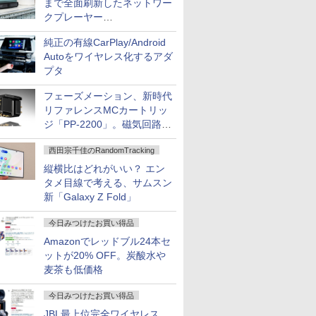
まで全面刷新したネットワー
クプレーヤー
「Primo（2026）」
純正の有線CarPlay/Android
Autoをワイヤレス化するアダ
プタ
フェーズメーション、新時代
リファレンスMCカートリッ
ジ「PP-2200」。磁気回路や
ハウジングを根本から見直し
西田宗千佳のRandomTracking
縦横比はどれがいい？ エン
タメ目線で考える、サムスン
新「Galaxy Z Fold」
今日みつけたお買い得品
Amazonでレッドブル24本セ
ットが20% OFF。炭酸水や
麦茶も低価格
今日みつけたお買い得品
JBL最上位完全ワイヤレス