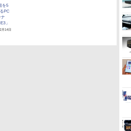
組を5
るPC
ーナ
IE3」
12月14日