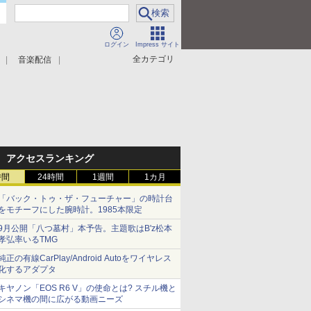
ログイン
Impress サイト
全カテゴリ
音楽配信
アクセスランキング
時間
24時間
1週間
1カ月
「バック・トゥ・ザ・フューチャー」の時計台
をモチーフにした腕時計。1985本限定
9月公開「八つ墓村」本予告。主題歌はB'z松本
孝弘率いるTMG
純正の有線CarPlay/Android Autoをワイヤレス
化するアダプタ
キヤノン「EOS R6 V」の使命とは? スチル機と
シネマ機の間に広がる動画ニーズ