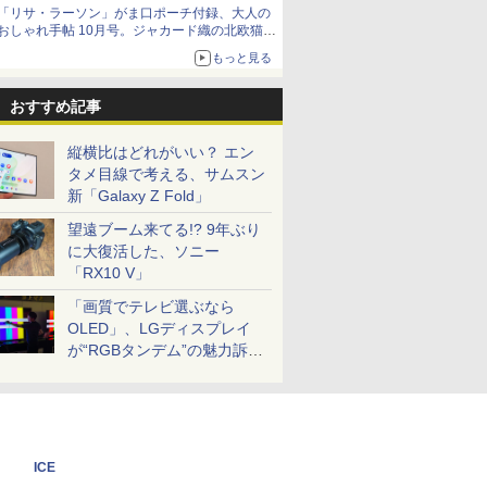
「リサ・ラーソン」がま口ポーチ付録、大人の
おしゃれ手帖 10月号。ジャカード織の北欧猫デ
ザイン
もっと見る
おすすめ記事
縦横比はどれがいい？ エン
タメ目線で考える、サムスン
新「Galaxy Z Fold」
望遠ブーム来てる!? 9年ぶり
に大復活した、ソニー
「RX10 V」
「画質でテレビ選ぶなら
OLED」、LGディスプレイ
が“RGBタンデム”の魅力訴
求。液晶とのガチ比較も
ICE