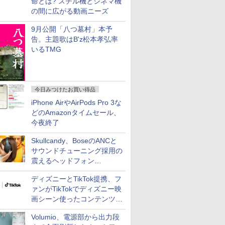
命とは? スチル機とシネマ機
の間に広がる動画ニーズ
9月公開「八つ墓村」本予
告。主題歌はB'z松本孝弘率
いるTMG
今日みつけたお買い得品
iPhone AirやAirPods Pro 3な
どのAmazonタイムセール、
今夜終了
Skullcandy、BoseのANCと
サウンドチューニング採用の
震えるヘッドフォン
「Crusher 1080 ANC」
ディズニーとTikTok提携、フ
ァンがTikTokでディズニー映
画シーン使ったコンテンツ制
作、Disney+にも配信
Volumio、電源部から出力段