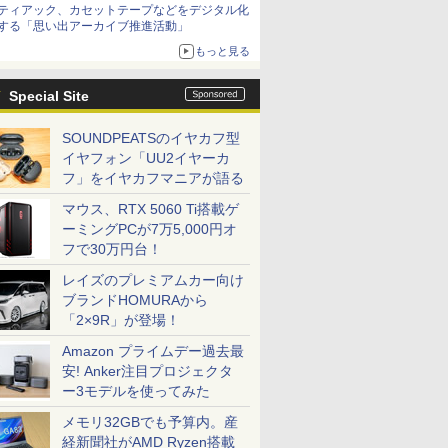
ティアック、カセットテープなどをデジタル化
する「思い出アーカイブ推進活動」
もっと見る
Special Site
SOUNDPEATSのイヤカフ型
イヤフォン「UU2イヤーカ
フ」をイヤカフマニアが語る
マウス、RTX 5060 Ti搭載ゲ
ーミングPCが7万5,000円オ
フで30万円台！
レイズのプレミアムカー向け
ブランドHOMURAから
「2×9R」が登場！
Amazon プライムデー過去最
安! Anker注目プロジェクタ
ー3モデルを使ってみた
メモリ32GBでも予算内。産
経新聞社がAMD Ryzen搭載