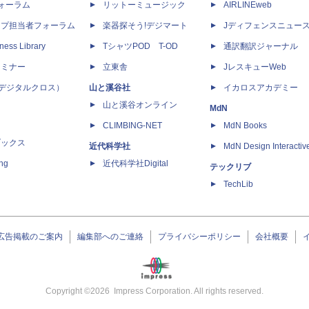
dフォーラム
リットーミュージック
AIRLINEweb
ップ担当者フォーラム
楽器探そう!デジマート
Jディフェンスニュー
ness Library
TシャツPOD T-OD
通訳翻訳ジャーナル
セミナー
立東舎
JレスキューWeb
 X（デジタルクロス）
山と溪谷社
イカロスアカデミー
山と溪谷オンライン
MdN
CLIMBING-NET
MdN Books
ブックス
近代科学社
MdN Design Interactiv
ing
近代科学社Digital
テックリブ
TechLib
広告掲載のご案内
編集部へのご連絡
プライバシーポリシー
会社概要
Copyright ©
2026
Impress Corporation. All rights reserved.