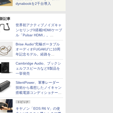
dynabookを2千台導入
新記事
世界初アクティブノイズキャ
ンセリングII搭載HDMIケーブ
ル「Pulsar HDMI」。
SilentPowerから
Brise Audio“究極ポータブル
オーディオFUGAKU”に10周
年記念モデル。経路を
NISHIKIで統一。400万円
Cambridge Audio、ブックシ
ェルフスピーカなど8製品を
一挙発売
SilentPower、軍事レーダー
技術から着想したノイキャン
搭載電源コンディショナー
「AC iPurifier2」
トピック
キヤノン「EOS R6 V」の使