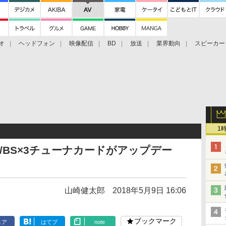
オ
ヘッドフォン
映像配信
BD
放送
業界動向
スピーカー
ェクタ
PS4
BDプレーヤー
映像配信
BD
1
ジ/BS×3チューナカードがアップデー
山崎健太郎
2018年5月9日 16:06
ブックマーク
ェア
はてブ
note