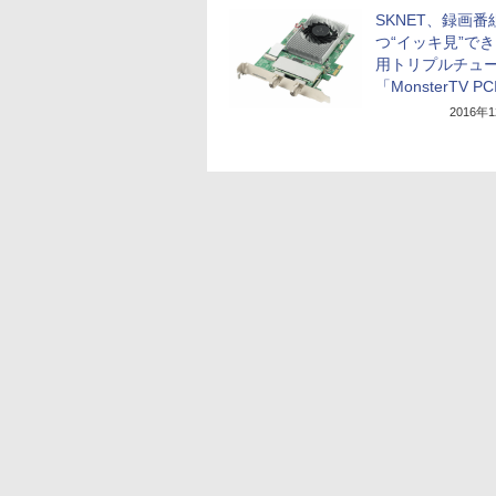
SKNET、録画番
つ“イッキ見”でき
用トリプルチュ
「MonsterTV PC
2016年