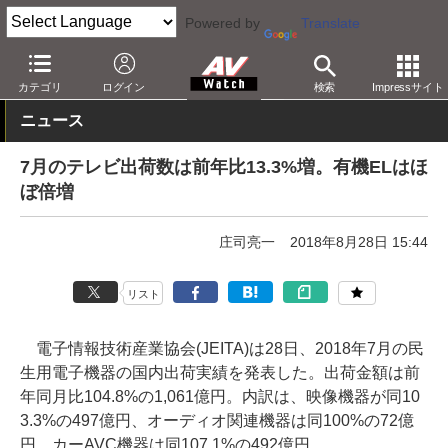
Powered by
Translate
AV Watch
動向
業界動向
統計/調査
カテゴリ
ログイン
検索
Impressサイト
ニュース
7月のテレビ出荷数は前年比13.3%増。有機ELはほ
ぼ倍増
庄司亮一
2018年8月28日 15:44
リスト
電子情報技術産業協会(JEITA)は28日、2018年7月の民
生用電子機器の国内出荷実績を発表した。出荷金額は前
年同月比104.8%の1,061億円。内訳は、映像機器が同10
3.3%の497億円、オーディオ関連機器は同100%の72億
円、カーAVC機器は同107.1%の492億円。