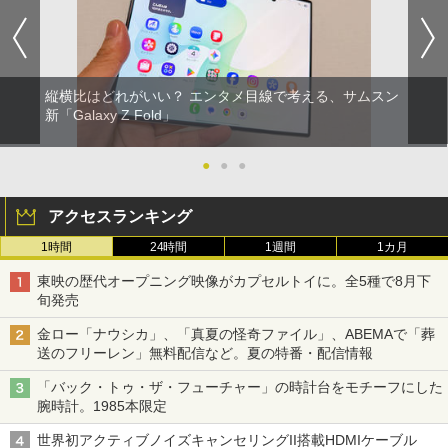
縦横比はどれがいい？ エンタメ目線で考える、サムスン
新「Galaxy Z Fold」
●
●
●
アクセスランキング
1時間
24時間
1週間
1カ月
東映の歴代オープニング映像がカプセルトイに。全5種で8月下
旬発売
金ロー「ナウシカ」、「真夏の怪奇ファイル」、ABEMAで「葬
送のフリーレン」無料配信など。夏の特番・配信情報
「バック・トゥ・ザ・フューチャー」の時計台をモチーフにした
腕時計。1985本限定
世界初アクティブノイズキャンセリングII搭載HDMIケーブル