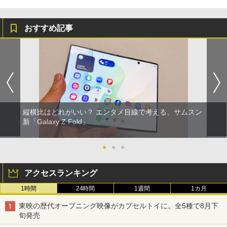
おすすめ記事
縦横比はどれがいい？ エンタメ目線で考える、サムスン
新「Galaxy Z Fold」
●
●
●
アクセスランキング
1時間
24時間
1週間
1カ月
東映の歴代オープニング映像がカプセルトイに。全5種で8月下
旬発売