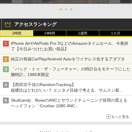
●
●
●
アクセスランキング
1時間
24時間
1週間
1カ月
iPhone AirやAirPods Pro 3などのAmazonタイムセール、今夜終
了【今日みつけたお買い得品】
純正の有線CarPlay/Android Autoをワイヤレス化するアダプタ
「バック・トゥ・ザ・フューチャー」の時計台をモチーフにした
腕時計。1985本限定
【西田宗千佳のRandomTracking】
縦横比はどれがいい？ エンタメ目線で考える、サムスン新
「Galaxy Z Fold」
Skullcandy、BoseのANCとサウンドチューニング採用の震える
ヘッドフォン「Crusher 1080 ANC」
もっと見る