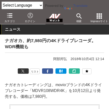
Powered by
Translate
AV Watch
製品
カーナビ/オーディオ
カテゴリ
ログイン
検索
Impressサイト
ニュース
ナガオカ、約7,980円の4Kドライブレコーダ。
WDR機能も
阿部邦弘
2018年10月4日 12:14
リスト
ナガオカトレーディングは、movioブランドの4Kドライ
ブレコーダー「MDVR108WDR4K」を10月12日より発
売する。価格は7,980円。