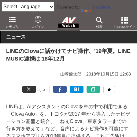
Powered by
Translate
AV Watch
製品
スマートスピーカー
Clova
カテゴリ
ログイン
検索
Impressサイト
ニュース
LINEのClovaに話かけてナビ操作、'19年夏。LINE
MUSIC連携は'18年12月
山崎健太郎
2018年10月15日 12:08
リスト
LINEは、AIアシスタントのClovaを車の中で利用できる
「Clova Auto」を、トヨタが2017 年から導入したナビゲ
ーション基盤と統合、「ねぇClova、東京タワーまでの
行き方を教えて」など、音声によるナビ操作を可能にす
るスマホアプリを2019年夏に提供する。これに先駆け、