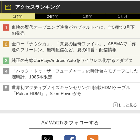
アクセスランキング
1時間
24時間
1週間
1カ月
東映の歴代オープニング映像がカプセルトイに。全5種で8月下
旬発売
金ロー「ナウシカ」、「真夏の怪奇ファイル」、ABEMAで「葬
送のフリーレン」無料配信など。夏の特番・配信情報
純正の有線CarPlay/Android Autoをワイヤレス化するアダプタ
「バック・トゥ・ザ・フューチャー」の時計台をモチーフにした
腕時計。1985本限定
世界初アクティブノイズキャンセリングII搭載HDMIケーブル
「Pulsar HDMI」。SilentPowerから
もっと見る
AV Watch をフォローする