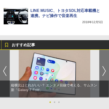
LINE MUSIC、トヨタSDL対応車載機と
連携。ナビ操作で音楽再生
2018年12月5日
おすすめ記事
縦横比はどれがいい？ エンタメ目線で考える、サムスン
新「Galaxy Z Fold」
●
●
●