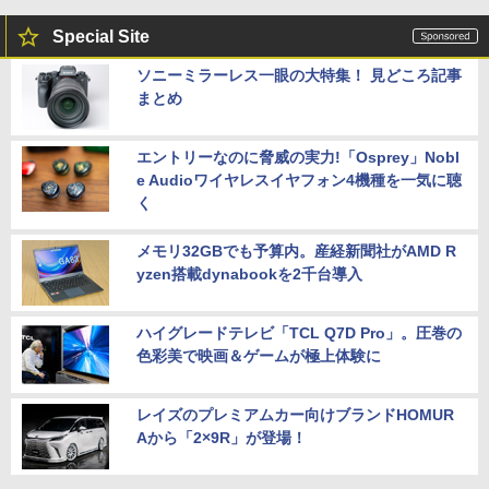
Special Site
ソニーミラーレス一眼の大特集！ 見どころ記事
まとめ
エントリーなのに脅威の実力!「Osprey」Nobl
e Audioワイヤレスイヤフォン4機種を一気に聴
く
メモリ32GBでも予算内。産経新聞社がAMD R
yzen搭載dynabookを2千台導入
ハイグレードテレビ「TCL Q7D Pro」。圧巻の
色彩美で映画＆ゲームが極上体験に
レイズのプレミアムカー向けブランドHOMUR
Aから「2×9R」が登場！