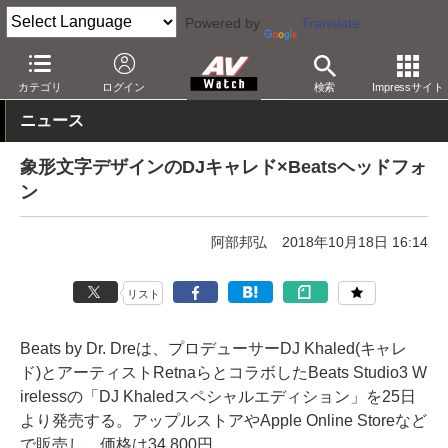
Powered by
Translate
AV Watch
製品
ヘッドフォン
Beats
カテゴリ
ログイン
検索
Impressサイト
ニュース
象形文字デザインのDJキャレド×Beatsヘッドフォ
ン
阿部邦弘
2018年10月18日 16:14
リスト
Beats by Dr. Dreは、プロデューサーDJ Khaled(キャレ
ド)とアーティストRetnaらとコラボしたBeats Studio3 W
irelessの「DJ Khaledスペシャルエディション」を25日
より発売する。アップルストアやApple Online Storeなど
で販売し、価格は34,800円。