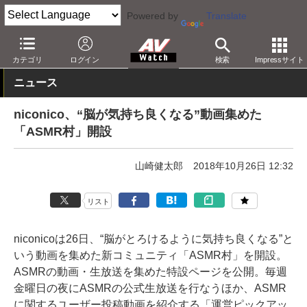
Powered by
Translate
AV Watch
コンテンツ・サービス
映像配信
niconico
カテゴリ
ログイン
検索
Impressサイト
ニュース
niconico、“脳が気持ち良くなる”動画集めた
「ASMR村」開設
山崎健太郎
2018年10月26日 12:32
リスト
niconicoは26日、“脳がとろけるように気持ち良くなる”と
いう動画を集めた新コミュニティ「ASMR村」を開設。
ASMRの動画・生放送を集めた特設ページを公開。毎週
金曜日の夜にASMRの公式生放送を行なうほか、ASMR
に関するユーザー投稿動画を紹介する「運営ピックアッ