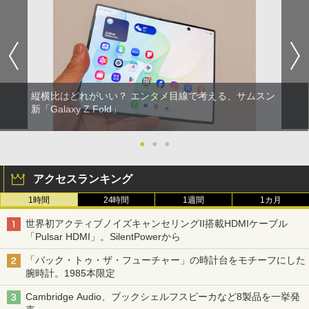
縦横比はどれがいい？ エンタメ目線で考える、サムスン
新「Galaxy Z Fold」
●
●
●
アクセスランキング
1時間
24時間
1週間
1カ月
世界初アクティブノイズキャンセリングII搭載HDMIケーブル
「Pulsar HDMI」。SilentPowerから
「バック・トゥ・ザ・フューチャー」の時計台をモチーフにした
腕時計。1985本限定
Cambridge Audio、ブックシェルフスピーカなど8製品を一挙発