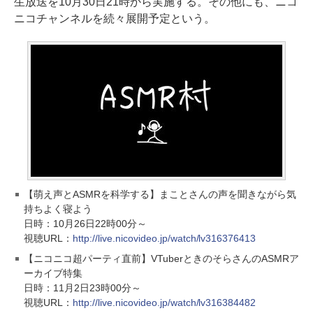
生放送を10月30日21時から実施する。その他にも、ニコ
ニコチャンネルを続々展開予定という。
【萌え声とASMRを科学する】まことさんの声を聞きながら気
持ちよく寝よう
日時：10月26日22時00分～
視聴URL：
http://live.nicovideo.jp/watch/lv316376413
【ニコニコ超パーティ直前】VTuberときのそらさんのASMRア
ーカイブ特集
日時：11月2日23時00分～
視聴URL：
http://live.nicovideo.jp/watch/lv316384482