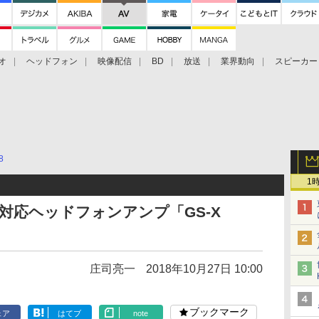
オ
ヘッドフォン
映像配信
BD
放送
業界動向
スピーカー
ェクタ
PS4
BDプレーヤー
映像配信
BD
8
1
ス対応ヘッドフォンアンプ「GS-X
庄司亮一
2018年10月27日 10:00
ブックマーク
ェア
はてブ
note