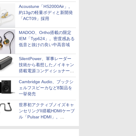
Acoustune「HS2000Air」。
約13gの軽量ボディと新開発
「ACT09」採用
MADOO、Ortho搭載の限定
IEM「Typ624」。密度感ある
低音と抜けの良い中高音域
SilentPower、軍事レーダー
技術から着想したノイキャン
搭載電源コンディショナー
「AC iPurifier2」
Cambridge Audio、ブックシ
ェルフスピーカなど8製品を
一挙発売
世界初アクティブノイズキャ
ンセリングII搭載HDMIケーブ
ル「Pulsar HDMI」。
SilentPowerから