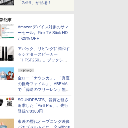
「2×9R」が登場！
新記事
Amazonデバイス対象のサマ
ーセール。Fire TV Stick HD
が29% OFF
アバック、リビングに調和す
るシアタースピーカー
「HFSP250」。ブックシェ
ルフはペア3万円以下
トピック
金ロー「ナウシカ」、「真夏
の怪奇ファイル」、ABEMA
で「葬送のフリーレン」無料
配信など。夏の特番・配信情
SOUNDPEATS、音質と軽さ
報
追求した「Air6 Pro」。先行
登録で8383円
東映の歴代オープニング映像
がカプセルトイに。全5種で8