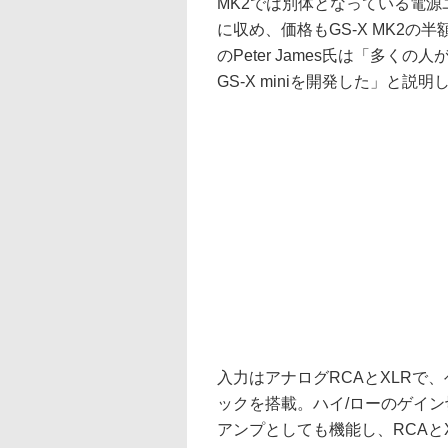
MK2では別体となっている電
に収め、価格もGS-X MK2の半額程
のPeter James氏は「多
GS-X miniを開発した」と説
入力はアナログRCAとXLRで、ヘ
ックを搭載。ハイ/ローのゲイン切
アンプとしても機能し、RCAと