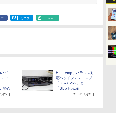
ェア
はてブ
note
のハイ
HeadAmp、バランス対
ォンア
応ヘッドフォンアンプ
「GS-X Mk2」と
扱い開始
「Blue Hawaii」
年4月27日
2018年11月26日