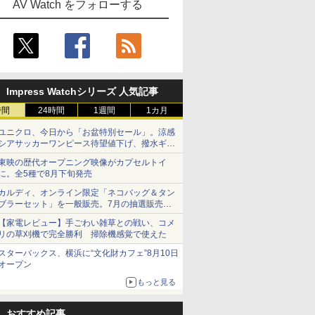
AV Watch をフォローする
Impress Watchシリーズ 人気記事
時間
24時間
1週間
1カ月
ユニクロ、今日から「お盆特別セール」。涼感
シアサッカーワンピース待望値下げ、撥水ギア
ショーツは1990円に
東映の歴代オープニング映像がカプセルトイ
に。全5種で8月下旬発売
カルディ、オンライン限定「ネコバッグ＆タン
ブラーセット」を一般販売。7月の抽選販売の
当選無効分
【家電レビュー】手ごわい雑草との戦い、コメ
リの草刈機で完全勝利 掃除機感覚で使えた
スターバックス、横浜に“文化財カフェ”8月10日
オープン
もっと見る
おすすめ記事