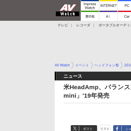
テレビ
レコーダ
ポータブルオーディ
スマートスピーカー
デジカメ
プロジ
AV Watch
イベント
ヘッドフォン祭
201
ニュース
米HeadAmp、バラン
mini」'19年発売
ポスト
リスト
シ