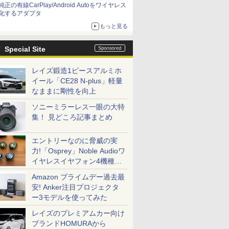
純正の有線CarPlay/Android Autoをワイヤレス
化するアダプタ
もっと見る
Special Site
レイズ鍛造1ピースアルミホ
イール「CE28 N-plus」軽量
なままに剛性を向上
ソニーミラーレス一眼の大特
集！ 見どころ記事まとめ
エントリーなのに脅威の実
力!「Osprey」Noble Audioワ
イヤレスイヤフォン4機種を
一気に聴く
Amazon プライムデー過去最
安! Anker注目プロジェクタ
ー3モデルを使ってみた
レイズのプレミアムカー向け
ブランドHOMURAから