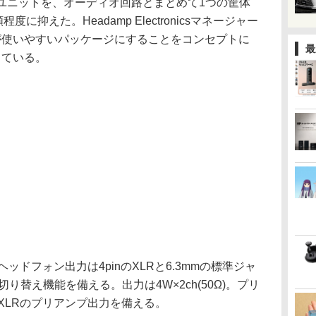
源ユニットを、オーディオ回路とまとめて1つの筐体
度に抑えた。Headamp Electronicsマネージャー
くの人が使いやすいパッケージにすることをコンセプトに
最
明している。
ッドフォン出力は4pinのXLRと6.3mmの標準ジャ
り替え機能を備える。出力は4W×2ch(50Ω)。プリ
XLRのプリアンプ出力を備える。