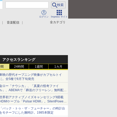
ログイン
Impress サイト
全カテゴリ
音楽配信
アクセスランキング
時間
24時間
1週間
1カ月
東映の歴代オープニング映像がカプセルトイ
に。全5種で8月下旬発売
金ロー「ナウシカ」、「真夏の怪奇ファイ
ル」、ABEMAで「葬送のフリーレン」無料配信
など。夏の特番・配信情報
世界初アクティブノイズキャンセリングII搭載
HDMIケーブル「Pulsar HDMI」。SilentPower
から
「バック・トゥ・ザ・フューチャー」の時計台
をモチーフにした腕時計。1985本限定