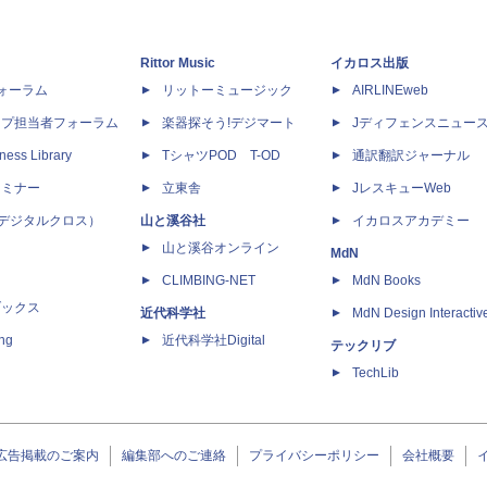
Rittor Music
イカロス出版
dフォーラム
リットーミュージック
AIRLINEweb
ップ担当者フォーラム
楽器探そう!デジマート
Jディフェンスニュー
ness Library
TシャツPOD T-OD
通訳翻訳ジャーナル
セミナー
立東舎
JレスキューWeb
 X（デジタルクロス）
山と溪谷社
イカロスアカデミー
山と溪谷オンライン
MdN
CLIMBING-NET
MdN Books
ブックス
近代科学社
MdN Design Interactiv
ing
近代科学社Digital
テックリブ
TechLib
広告掲載のご案内
編集部へのご連絡
プライバシーポリシー
会社概要