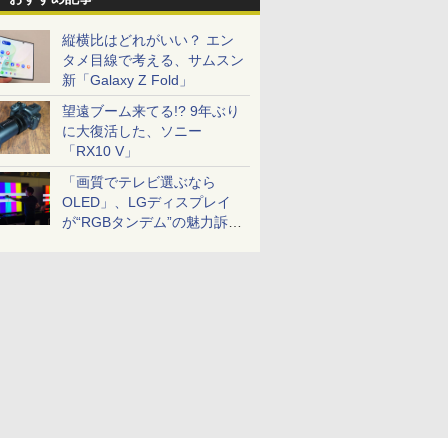
縦横比はどれがいい？ エン
タメ目線で考える、サムスン
新「Galaxy Z Fold」
望遠ブーム来てる!? 9年ぶり
に大復活した、ソニー
「RX10 V」
「画質でテレビ選ぶなら
OLED」、LGディスプレイ
が“RGBタンデム”の魅力訴
求。液晶とのガチ比較も