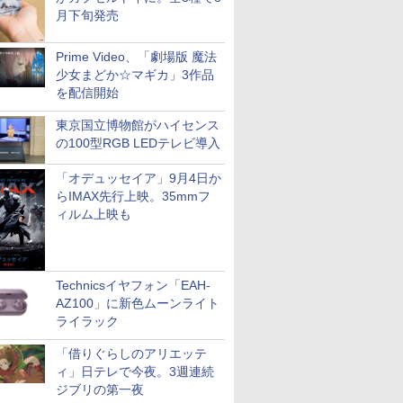
月下旬発売
Prime Video、「劇場版 魔法
少女まどか☆マギカ」3作品
を配信開始
東京国立博物館がハイセンス
の100型RGB LEDテレビ導入
「オデュッセイア」9月4日か
らIMAX先行上映。35mmフ
ィルム上映も
Technicsイヤフォン「EAH-
AZ100」に新色ムーンライト
ライラック
「借りぐらしのアリエッテ
ィ」日テレで今夜。3週連続
ジブリの第一夜