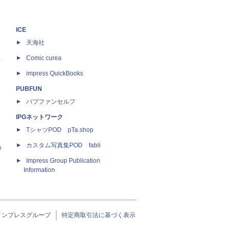
ICE
天海社
ス
Comic curea
impress QuickBooks
PUBFUN
パブファンセルフ
IPGネットワーク
TシャツPOD pTa.shop
カスタム写真集POD fabli
e
Impress Group Publication
Information
インプレスグループ
特定商取引法に基づく表示