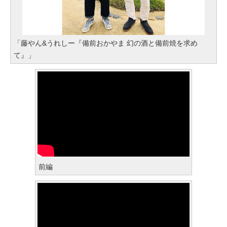
「藤やん&うれしー『備前おかやま 幻の酒と備前焼を求め
て』」
前編