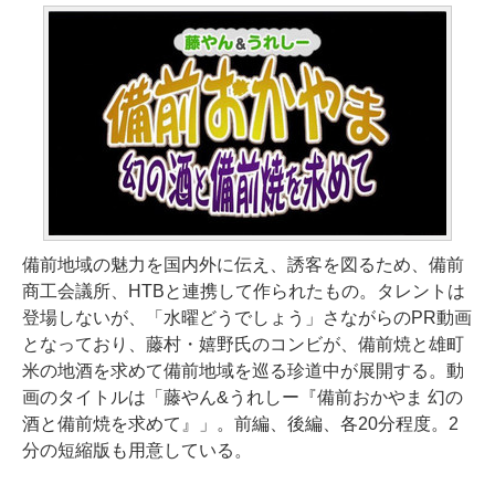
備前地域の魅力を国内外に伝え、誘客を図るため、備前
商工会議所、HTBと連携して作られたもの。タレントは
登場しないが、「水曜どうでしょう」さながらのPR動画
となっており、藤村・嬉野氏のコンビが、備前焼と雄町
米の地酒を求めて備前地域を巡る珍道中が展開する。動
画のタイトルは「藤やん&うれしー『備前おかやま 幻の
酒と備前焼を求めて』」。前編、後編、各20分程度。2
分の短縮版も用意している。