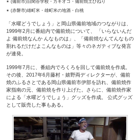
(備前市)旧閑谷学校・カキオコ・備前焼土ひねり
(赤磐市)雄町米・雄町米の地酒・白桃
「水曜どうでしょう」と岡山県備前地域のつながりは、
1999年2月に番組内で備前焼について、 「いらないんだ
よ 備前焼なんか んなものは」、「備前焼なんてんなもの
割れるだけだよこんなものは」等々のネガティブな発言
が連発。
1999年7月に、番組内でろくろを回して備前焼を作成。
その後、2017年6月藤村・嬉野両ディレクターが、備前
焼のふるさとである岡山県備前市伊部を訪れ、備前焼作
家指南の元、備前焼を作り上げた。さらに、備前焼作家
による「水曜どうでしょう」グッズを作成。 公式グッズ
として販売した事もある。