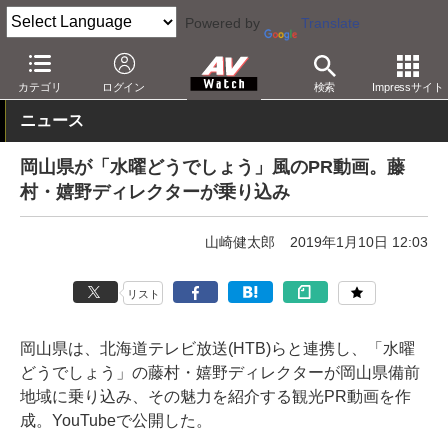
Powered by
Translate
AV Watch
コンテンツ・サービス
映像配信
YouTube
カテゴリ
ログイン
検索
Impressサイト
ニュース
岡山県が「水曜どうでしょう」風のPR動画。藤
村・嬉野ディレクターが乗り込み
山崎健太郎
2019年1月10日 12:03
リスト
岡山県は、北海道テレビ放送(HTB)らと連携し、「水曜
どうでしょう」の藤村・嬉野ディレクターが岡山県備前
地域に乗り込み、その魅力を紹介する観光PR動画を作
成。YouTubeで公開した。