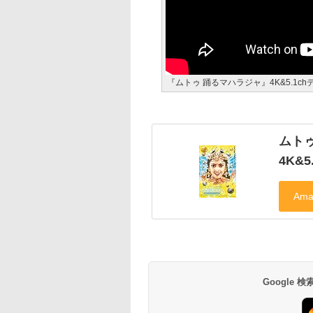
『ムトゥ 踊るマハラジャ』4K&5.1
ムト
4K&
Google