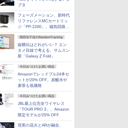
プタ
フェーズメーション、新時代
リファレンスMCカートリッ
ジ「PP-2200」。磁気回路や
ハウジングを根本から見直し
西田宗千佳のRandomTracking
縦横比はどれがいい？ エン
タメ目線で考える、サムスン
新「Galaxy Z Fold」
今日みつけたお買い得品
Amazonでレッドブル24本セ
ットが20% OFF。炭酸水や
麦茶も低価格
今日みつけたお買い得品
JBL最上位完全ワイヤレス
「TOUR PRO 3」、Amazon
限定モデルが25% OFF
現実の花火とARが融合、