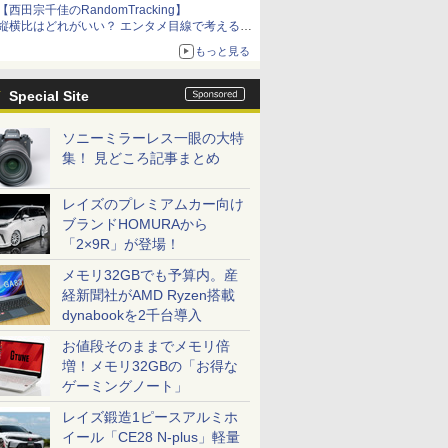
【西田宗千佳のRandomTracking】
縦横比はどれがいい？ エンタメ目線で考える、
サムスン新「Galaxy Z Fold」
もっと見る
Special Site
ソニーミラーレス一眼の大特
集！ 見どころ記事まとめ
レイズのプレミアムカー向け
ブランドHOMURAから
「2×9R」が登場！
メモリ32GBでも予算内。産
経新聞社がAMD Ryzen搭載
dynabookを2千台導入
お値段そのままでメモリ倍
増！メモリ32GBの「お得な
ゲーミングノート」
レイズ鍛造1ピースアルミホ
イール「CE28 N-plus」軽量