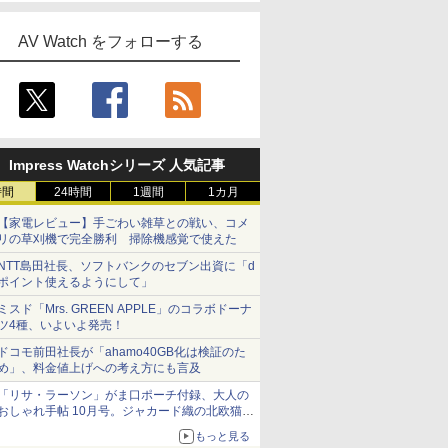
AV Watch をフォローする
Impress Watchシリーズ 人気記事
時間
24時間
1週間
1カ月
【家電レビュー】手ごわい雑草との戦い、コメ
リの草刈機で完全勝利 掃除機感覚で使えた
NTT島田社長、ソフトバンクのセブン出資に「d
ポイント使えるようにして」
ミスド「Mrs. GREEN APPLE」のコラボドーナ
ツ4種、いよいよ発売！
ドコモ前田社長が「ahamo40GB化は検証のた
め」、料金値上げへの考え方にも言及
「リサ・ラーソン」がま口ポーチ付録、大人の
おしゃれ手帖 10月号。ジャカード織の北欧猫デ
ザイン
もっと見る