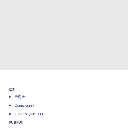
ICE
天海社
ス
Comic curea
impress QuickBooks
PUBFUN