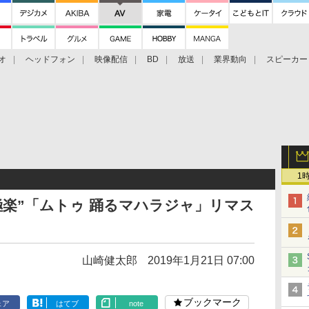
オ
ヘッドフォン
映像配信
BD
放送
業界動向
スピーカー
ェクタ
PS4
BDプレーヤー
映像配信
BD
1
かな極楽”「ムトゥ 踊るマハラジャ」リマス
山崎健太郎
2019年1月21日 07:00
ブックマーク
ェア
はてブ
note