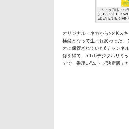
「ムトゥ 踊るマハラ
(C)1995/2018 KAV
EDEN ENTERTAINM
オリジナル・ネガからの4Kス
極楽となって生まれ変わった」と
オに保管されていた6チャンネ
修を得て、5.1chデジタルリ
でで一番凄い“ムトゥ”決定版」