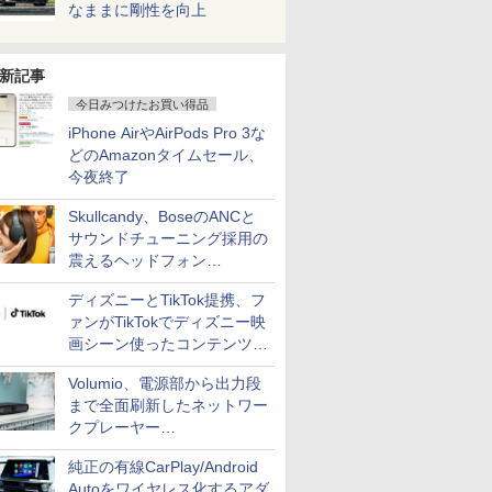
なままに剛性を向上
新記事
今日みつけたお買い得品
iPhone AirやAirPods Pro 3な
どのAmazonタイムセール、
今夜終了
Skullcandy、BoseのANCと
サウンドチューニング採用の
震えるヘッドフォン
「Crusher 1080 ANC」
ディズニーとTikTok提携、フ
ァンがTikTokでディズニー映
画シーン使ったコンテンツ制
作、Disney+にも配信
Volumio、電源部から出力段
まで全面刷新したネットワー
クプレーヤー
「Primo（2026）」
純正の有線CarPlay/Android
Autoをワイヤレス化するアダ