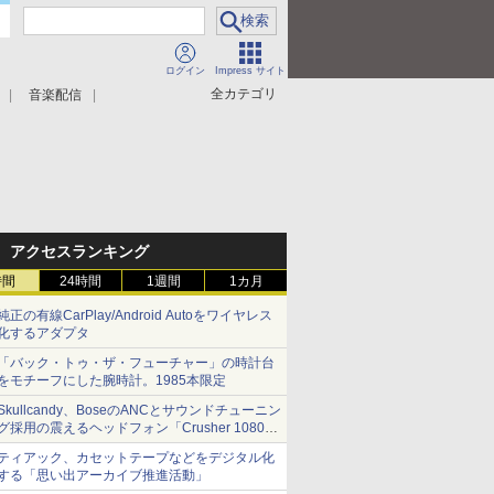
ログイン
Impress サイト
全カテゴリ
音楽配信
アクセスランキング
時間
24時間
1週間
1カ月
純正の有線CarPlay/Android Autoをワイヤレス
化するアダプタ
「バック・トゥ・ザ・フューチャー」の時計台
をモチーフにした腕時計。1985本限定
Skullcandy、BoseのANCとサウンドチューニン
グ採用の震えるヘッドフォン「Crusher 1080
ANC」
ティアック、カセットテープなどをデジタル化
する「思い出アーカイブ推進活動」