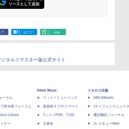
ェア
はてブ
note
chデジタルリマスター版公式サイト
Rittor Music
イカロス出版
dフォーラム
リットーミュージック
AIRLINEweb
ップ担当者フォーラム
楽器探そう!デジマート
Jディフェンスニュー
ness Library
TシャツPOD T-OD
通訳翻訳ジャーナル
セミナー
立東舎
JレスキューWeb