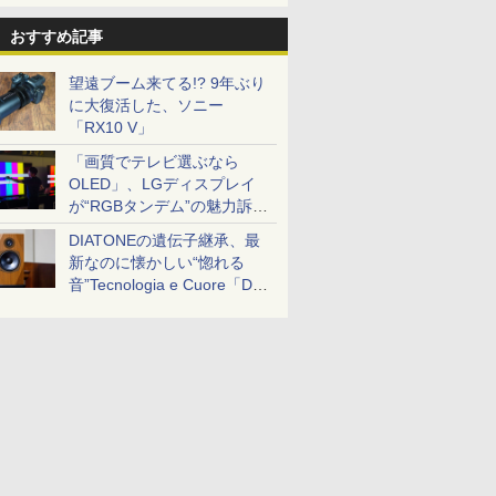
おすすめ記事
望遠ブーム来てる!? 9年ぶり
に大復活した、ソニー
「RX10 V」
「画質でテレビ選ぶなら
OLED」、LGディスプレイ
が“RGBタンデム”の魅力訴
求。液晶とのガチ比較も
DIATONEの遺伝子継承、最
新なのに懐かしい“惚れる
音”Tecnologia e Cuore「DS-
TC52B」を聴く