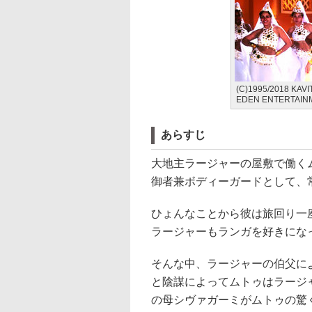
(C)1995/2018 KAV
EDEN ENTERTAINM
あらすじ
大地主ラージャーの屋敷で働く
御者兼ボディーガードとして、
ひょんなことから彼は旅回り一
ラージャーもランガを好きにな
そんな中、ラージャーの伯父に
と陰謀によってムトゥはラージ
の母シヴァガーミがムトゥの驚