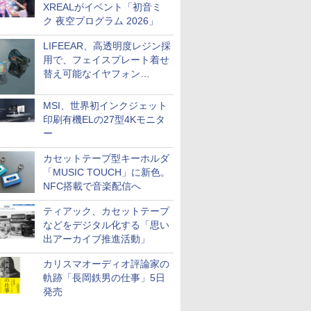
XREALがイベント「初音ミ
ク 夜空プログラム 2026」
LIFEEAR、高透明度レジン採
用で、フェイスプレート着せ
替え可能なイヤフォン
「Nova Shell」
MSI、世界初インクジェット
印刷有機ELの27型4Kモニタ
ー
カセットテープ型キーホルダ
「MUSIC TOUCH」に新色。
NFC搭載で音楽配信へ
ティアック、カセットテープ
などをデジタル化する「思い
出アーカイブ推進活動」
カリスマオーディオ評論家の
軌跡「長岡鉄男の仕事」5日
発売