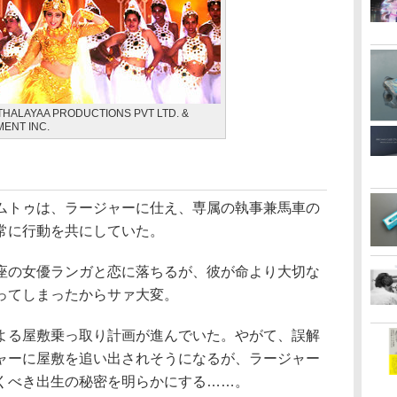
ITHALAYAA PRODUCTIONS PVT LTD. &
ENT INC.
ムトゥは、ラージャーに仕え、専属の執事兼馬車の
常に行動を共にしていた。
座の女優ランガと恋に落ちるが、彼が命より大切な
ってしまったからサァ大変。
よる屋敷乗っ取り計画が進んでいた。やがて、誤解
ャーに屋敷を追い出されそうになるが、ラージャー
くべき出生の秘密を明らかにする……。