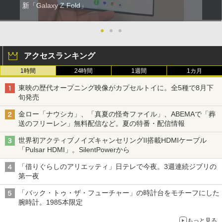
新「Galaxy Z Fold」
●
●
●
アクセスランキング
1時間
24時間
1週間
1カ月
東映の歴代オープニング映像がカプセルトイに。全5種で8月下
旬発売
金ロー「ナウシカ」、「真夏の怪奇ファイル」、ABEMAで「葬
送のフリーレン」無料配信など。夏の特番・配信情報
世界初アクティブノイズキャンセリングII搭載HDMIケーブル
「Pulsar HDMI」。SilentPowerから
「借りぐらしのアリエッティ」日テレで今夜。3週連続ジブリの
第一夜
「バック・トゥ・ザ・フューチャー」の時計台をモチーフにした
腕時計。1985本限定
もっと見る