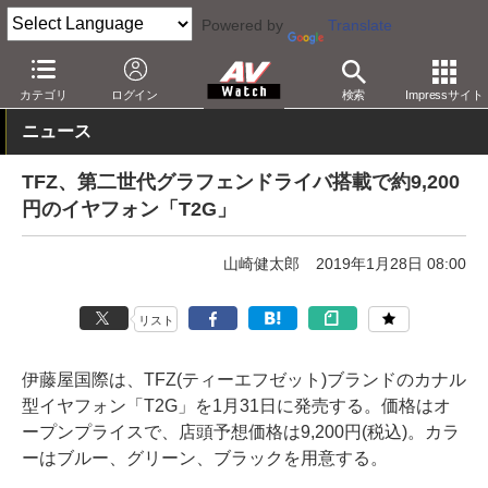
Powered by
Translate
AV Watch
製品
ヘッドフォン
その他
カテゴリ
ログイン
検索
Impressサイト
ニュース
TFZ、第二世代グラフェンドライバ搭載で約9,200
円のイヤフォン「T2G」
山崎健太郎
2019年1月28日 08:00
リスト
伊藤屋国際は、TFZ(ティーエフゼット)ブランドのカナル
型イヤフォン「T2G」を1月31日に発売する。価格はオ
ープンプライスで、店頭予想価格は9,200円(税込)。カラ
ーはブルー、グリーン、ブラックを用意する。