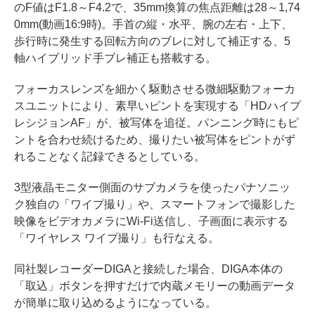
のF値はF1.8～F4.2で、35mm換算の焦点距離は28～1,74
0mm(動画16:9時)。手首の縦・水平、腕の左右・上下、
歩行時に発生する回転方向のブレに対して補正する、5
軸ハイブリッド手ブレ補正も搭載する。
フォーカスレンズを細かく駆動させる微細駆動フォーカ
スユニットにより、素早いピントを実現する「HDハイプ
レシジョンAF」が、被写体を追従。パンニング時にもピ
ントを合わせ続けるため、撮りたい被写体をピントがず
れることなく記録できるとしている。
3型液晶モニター側面のサブカメラを使ったパナソニッ
ク独自の「ワイプ撮り」や、スマートフォンで撮影した
映像をビデオカメラにWi-Fi送信し、子画面に表示する
「ワイヤレス ワイプ撮り」も行なえる。
同社製レコーダーDIGAと接続した場合、DIGA本体の
「取込」ボタンを押すだけで内蔵メモリーの動画データ
が簡単に取り込めるようになっている。