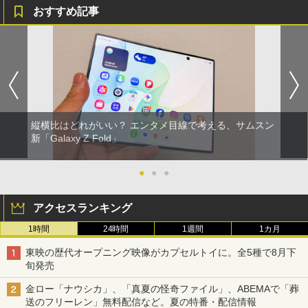
おすすめ記事
縦横比はどれがいい？ エンタメ目線で考える、サムスン
新「Galaxy Z Fold」
●
●
●
アクセスランキング
1時間
24時間
1週間
1カ月
東映の歴代オープニング映像がカプセルトイに。全5種で8月下
旬発売
金ロー「ナウシカ」、「真夏の怪奇ファイル」、ABEMAで「葬
送のフリーレン」無料配信など。夏の特番・配信情報