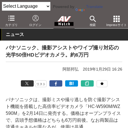
Powered by
Translate
AV Watch
製品
ビデオカメラ
パナソニック
カテゴリ
ログイン
検索
Impressサイト
ニュース
パナソニック、撮影アシストやワイプ撮り対応の
光学50倍HDビデオカメラ。約6万円
阿部邦弘
2019年1月29日 16:26
リスト
パナソニックは、撮影ミスや撮り逃しを防ぐ撮影アシス
ト機能を搭載した高倍率ビデオカメラ「HC-W590M/WZ
590M」を2月14日に発売する。価格はオープンプライス
で、店頭予想価格はどちらも6万円前後。なお両製品は
流通チャネルが異なるが、使用は共通。