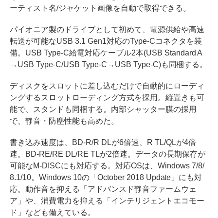
ーティスト名/ジャケット画像を自動で取得できる。
パイオニア製のドライブとして初めて、電源供給や高速
転送が可能なUSB 3.1 Gen1対応のType-Cコネクタを装
備。USB Type-C給電対応ケーブル2本(USB Standard A
→USB Type-C/USB Type-C→USB Type-C)も同梱する。
ディスクをスロットに差し込むだけで自動的にローディ
ングするスロットローディング方式を採用。縦置きも可
能で、スタンドも同梱する。内部シャッター膜の採用
で、静音・防塵性能も高めた。
書き込み速度は、BD-R/R DLが6倍速、R TL/QLが4倍
速。BD-RE/RE DL/RE TLが2倍速。データの長期保存が
可能なM-DISCにも対応する。対応OSは、Windows 7/8/
8.1/10。Windows 10の「October 2018 Update」にも対
応。動作音を抑える「アドバンスド静音ファームウェ
ア」や、消費電力を抑える「インテリジェントエコモー
ド」なども備えている。