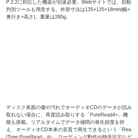
P 2.2に対応した機器が別途必要。Webサイトでは、自動
判別ツールも用意する。外形寸法は135×135×18mm(幅×
奥行き×高さ)。重量は280g。
ディスク表面の傷や汚れでオーディオCDのデータが読み
取れない場合に、再度読み取りする「PureRead4+」機
能も搭載。リアルタイムでデータ補間の発生頻度を抑
え、オーディオCD本来の音質で再生できるという「Rea
lTime PureRead」や、 ローディング動作や静音設定など