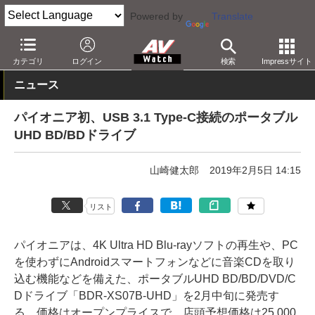
Powered by
Translate
AV Watch
製品
AV周辺機器
カテゴリ
ログイン
検索
Impressサイト
ニュース
パイオニア初、USB 3.1 Type-C接続のポータブル
UHD BD/BDドライブ
山崎健太郎
2019年2月5日 14:15
リスト
パイオニアは、4K Ultra HD Blu-rayソフトの再生や、PC
を使わずにAndroidスマートフォンなどに音楽CDを取り
込む機能などを備えた、ポータブルUHD BD/BD/DVD/C
Dドライブ「BDR-XS07B-UHD」を2月中旬に発売す
る。価格はオープンプライスで、店頭予想価格は25,000