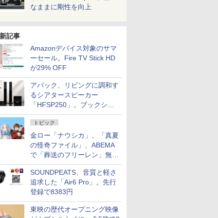
なままに剛性を向上
新記事
Amazonデバイス対象のサマ
ーセール。Fire TV Stick HD
が29% OFF
アバック、リビングに調和す
るシアタースピーカー
「HFSP250」。ブックシェ
ルフはペア3万円以下
トピック
金ロー「ナウシカ」、「真夏
の怪奇ファイル」、ABEMA
で「葬送のフリーレン」無料
配信など。夏の特番・配信情
SOUNDPEATS、音質と軽さ
報
追求した「Air6 Pro」。先行
登録で8383円
東映の歴代オープニング映像