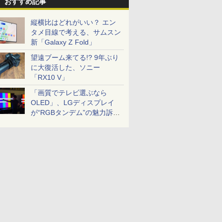
おすすめ記事
縦横比はどれがいい？ エン
タメ目線で考える、サムスン
新「Galaxy Z Fold」
望遠ブーム来てる!? 9年ぶり
に大復活した、ソニー
「RX10 V」
「画質でテレビ選ぶなら
OLED」、LGディスプレイ
が“RGBタンデム”の魅力訴
求。液晶とのガチ比較も