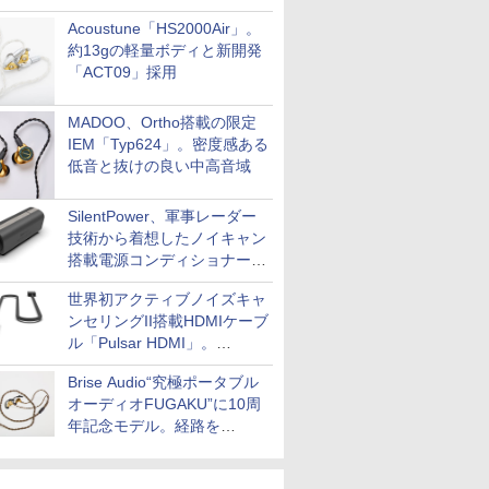
Acoustune「HS2000Air」。
約13gの軽量ボディと新開発
「ACT09」採用
MADOO、Ortho搭載の限定
IEM「Typ624」。密度感ある
低音と抜けの良い中高音域
SilentPower、軍事レーダー
技術から着想したノイキャン
搭載電源コンディショナー
「AC iPurifier2」
世界初アクティブノイズキャ
ンセリングII搭載HDMIケーブ
ル「Pulsar HDMI」。
SilentPowerから
Brise Audio“究極ポータブル
オーディオFUGAKU”に10周
年記念モデル。経路を
NISHIKIで統一。400万円