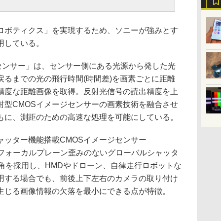
ロボティクス」を実現するため、ソニーが強みとす
用している。
像センサー」は、センサー側にある光源から発した光
戻るまでの光の飛行時間(時間差)を画素ごとに距離
精度な距離画像を取得。反射光信号の読出精度を上
射型CMOSイメージセンサーの画素技術を融合させ
もに、測距のための高速な処理を可能にしている。
ャッター機能搭載CMOSイメージセンサー
力で、フォーカルプレーン歪みのないグローバルシャッタ
角を採用し、HMDやドローン、自律走行ロボットな
用する場合でも、前後上下左右のカメラの取り付け
生じる画像情報の欠落を最小にできる点が特徴。