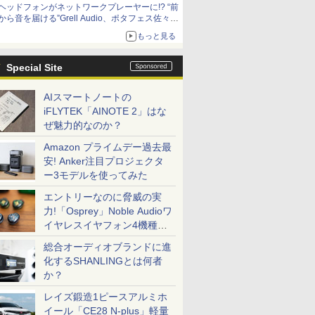
ヘッドフォンがネットワークプレーヤーに!? “前
から音を届ける”Grell Audio、ポタフェス佐々木
的注目展示
もっと見る
Special Site
AIスマートノートの
iFLYTEK「AINOTE 2」はな
ぜ魅力的なのか？
Amazon プライムデー過去最
安! Anker注目プロジェクタ
ー3モデルを使ってみた
エントリーなのに脅威の実
力!「Osprey」Noble Audioワ
イヤレスイヤフォン4機種を
一気に聴く
総合オーディオブランドに進
化するSHANLINGとは何者
か？
レイズ鍛造1ピースアルミホ
イール「CE28 N-plus」軽量