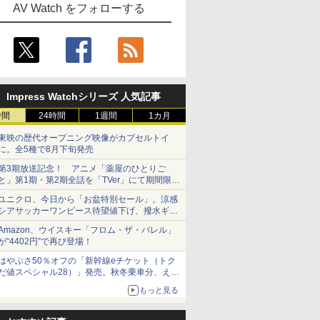
AV Watch をフォローする
Impress Watchシリーズ 人気記事
時間
24時間
1週間
1カ月
東映の歴代オープニング映像がカプセルトイ
に。全5種で8月下旬発売
第3期放送記念！ アニメ「薬屋のひとりご
と」第1期・第2期全話を「TVer」にて期間限定
で順次無料配信開始
ユニクロ、今日から「お盆特別セール」。涼感
シアサッカーワンピース待望値下げ、撥水ギア
ショーツは1990円に
Amazon、ウイスキー「フロム・ザ・バレル」
が“4402円”で再び登場！
はやぶさ50％オフの「新幹線eチケット（トク
だ値スペシャル28）」発売。秋冬乗車分、えき
ねっと限定
もっと見る