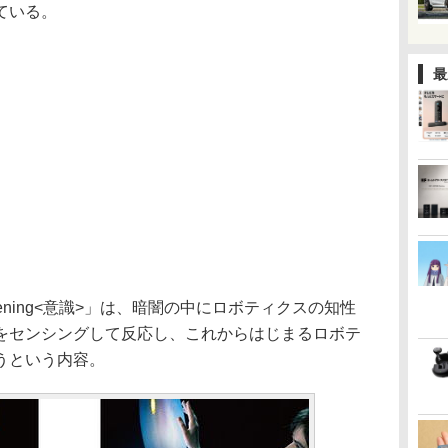
ている。
最
ening<意識>」は、暗闇の中にロボティクスの知性
をセンシングして反応し、これからはじまるロボテ
うという内容。