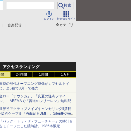
ログイン
Impress サイト
全カテゴリ
音楽配信
アクセスランキング
時間
24時間
1週間
1カ月
東映の歴代オープニング映像がカプセルトイ
に。全5種で8月下旬発売
金ロー「ナウシカ」、「真夏の怪奇ファイ
ル」、ABEMAで「葬送のフリーレン」無料配信
など。夏の特番・配信情報
世界初アクティブノイズキャンセリングII搭載
HDMIケーブル「Pulsar HDMI」。SilentPower
から
「バック・トゥ・ザ・フューチャー」の時計台
をモチーフにした腕時計。1985本限定