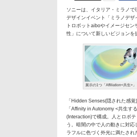
ソニーは、イタリア・ミラノで現
デザインイベント「ミラノデザイ
トロボットaiboやイメージセ
性」について新しいビジョンを
展示の1つ「Affiliation<共生>」
「Hidden Senses(隠さ
「Affinity in Autonom
(Interaction)で構成。
う。暗闇の中で人の動きに対応
ラフルに色づく外光に満たされ