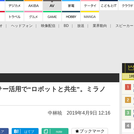
オ
ヘッドフォン
映像配信
BD
放送
業界動向
スピーカー
ェクタ
PS4
BDプレーヤー
映像配信
BD
ト
1
ー活用で“ロボットと共生”。ミラノ
中林暁
2019年4月9日 12:16
ブックマーク
ェア
はてブ
note