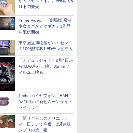
がカプセルトイに。全5種で8
月下旬発売
Prime Video、「劇場版 魔法
少女まどか☆マギカ」3作品
を配信開始
東京国立博物館がハイセンス
の100型RGB LEDテレビ導入
「オデュッセイア」9月4日か
らIMAX先行上映。35mmフ
ィルム上映も
Technicsイヤフォン「EAH-
AZ100」に新色ムーンライト
ライラック
「借りぐらしのアリエッテ
ィ」日テレで今夜。3週連続
ジブリの第一夜