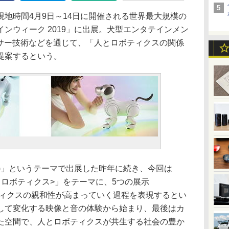
地時間4月9日～14日に開催される世界最大規模の
ンウィーク 2019」に出展。犬型エンタテインメン
ンサー技術などを通じて、「人とロボティクスの関係
提案するという。
れた感覚)」というテーマで出展した昨年に続き、今回は
y <共生するロボティクス>」をテーマに、5つの展示
人とロボティクスの親和性が高まっていく過程を表現するとい
して変化する映像と音の体験から始まり、最後はカ
た空間で、人とロボティクスが共生する社会の豊か