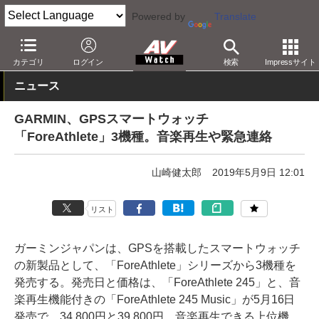
Powered by
Translate
AV Watch
製品
スマホアクセサリ
カテゴリ
ログイン
検索
Impressサイト
ニュース
GARMIN、GPSスマートウォッチ
「ForeAthlete」3機種。音楽再生や緊急連絡
山崎健太郎
2019年5月9日 12:01
リスト
ガーミンジャパンは、GPSを搭載したスマートウォッチ
の新製品として、「ForeAthlete」シリーズから3機種を
発売する。発売日と価格は、「ForeAthlete 245」と、音
楽再生機能付きの「ForeAthlete 245 Music」が5月16日
発売で、34,800円と39,800円。音楽再生できる上位機