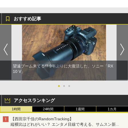
おすすめ記事
望遠ブーム来てる!? 9年ぶりに大復活した、ソニー「RX
10 V」
●
●
●
アクセスランキング
1時間
24時間
1週間
1カ月
【西田宗千佳のRandomTracking】
縦横比はどれがいい？ エンタメ目線で考える、サムスン新