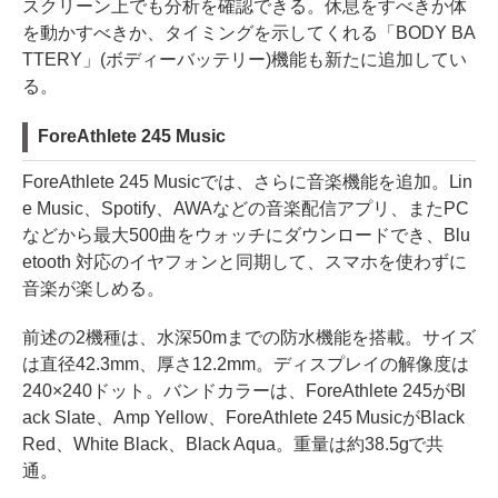
スクリーン上でも分析を確認できる。休息をすべきか体
を動かすべきか、タイミングを示してくれる「BODY BA
TTERY」(ボディーバッテリー)機能も新たに追加してい
る。
ForeAthlete 245 Music
ForeAthlete 245 Musicでは、さらに音楽機能を追加。Lin
e Music、Spotify、AWAなどの音楽配信アプリ、またPC
などから最大500曲をウォッチにダウンロードでき、Blu
etooth 対応のイヤフォンと同期して、スマホを使わずに
音楽が楽しめる。
前述の2機種は、水深50mまでの防水機能を搭載。サイズ
は直径42.3mm、厚さ12.2mm。ディスプレイの解像度は
240×240ドット。バンドカラーは、ForeAthlete 245がBl
ack Slate、Amp Yellow、ForeAthlete 245 MusicがBlack
Red、White Black、Black Aqua。重量は約38.5gで共
通。