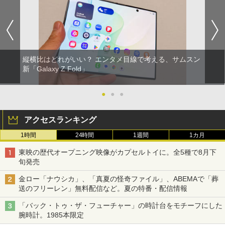
縦横比はどれがいい？ エンタメ目線で考える、サムスン
新「Galaxy Z Fold」
●
●
●
アクセスランキング
1時間
24時間
1週間
1カ月
東映の歴代オープニング映像がカプセルトイに。全5種で8月下
旬発売
金ロー「ナウシカ」、「真夏の怪奇ファイル」、ABEMAで「葬
送のフリーレン」無料配信など。夏の特番・配信情報
「バック・トゥ・ザ・フューチャー」の時計台をモチーフにした
腕時計。1985本限定