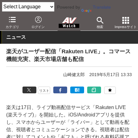
Powered by
Translate
AV Watch
コンテンツ・サービス
アプリ/サービス
カテゴリ
ログイン
検索
Impressサイト
ニュース
楽天がユーザー配信「Rakuten LIVE」。コマース
機能充実、楽天市場店舗も配信
山崎健太郎
2019年5月17日 13:33
リスト
楽天は17日、ライブ動画配信サービス「Rakuten LIVE
(楽天ライブ)」を開始した。iOS/Androidアプリを提供
し、スマホからユーザーが「ライバー」として動画を配
信、視聴者とコミュニケーションできる。視聴者は配信
者に対してコメントや「ギフト」と呼ばれる有料応援ア