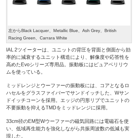
左からBlack Lacquer、Metallic Blue、Ash Grey、British
Racing Green、Carrara White
IAL 2ツイーターは、ユニットの背圧を背面と側面から効
率的に減衰するユニット構造により、解像度や応答性を
高めたEvoシリーズ専用品。振動板にはピュアベリリウ
ムを使っている。
ミッドレンジとウーファーの振動板には、コアとなるロ
ハセルをグラスファイバーでサンドイッチした、Wサン
ドイッチコーンを採用。エッジの円形リブでユニットの
不要振動を抑えるTMDをミッドレンジに採用。
33cm径のEM型Wウーファーの磁気回路には電磁石を使
い、低域再生能力を強化しながら共振周波数の低減も実
現した。