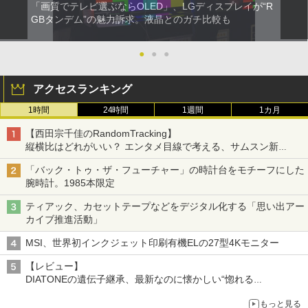
「画質でテレビ選ぶならOLED」、LGディスプレイが“R
GBタンデム”の魅力訴求。液晶とのガチ比較も
●
●
●
アクセスランキング
1時間
24時間
1週間
1カ月
【西田宗千佳のRandomTracking】
縦横比はどれがいい？ エンタメ目線で考える、サムスン新
「Galaxy Z Fold」
「バック・トゥ・ザ・フューチャー」の時計台をモチーフにした
腕時計。1985本限定
ティアック、カセットテープなどをデジタル化する「思い出アー
カイブ推進活動」
MSI、世界初インクジェット印刷有機ELの27型4Kモニター
【レビュー】
DIATONEの遺伝子継承、最新なのに懐かしい“惚れる
音”Tecnologia e Cuore「DS-TC52B」を聴く
もっと見る