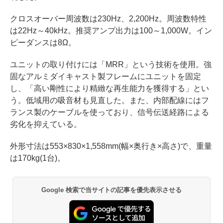
クロスオーバー周波数は230Hz、2,200Hz。周波数特性
は22Hz～40kHz。推奨アンプ出力は100～1,000W。イン
ピーダンスは8Ω。
ユニットの取り付けには「MRR」という技術を使用。強
固なアルミダイキャスト製フレームにユニットを固定
し、「高い剛性により精緻な再生能力を獲得する」とい
う。低域用の吸音材も見直した。また、内部配線にはフ
ランス製のケーブルを使っており、信号伝送経路による
劣化を抑えている。
外形寸法は553×830×1,558mm(幅×奥行き×高さ)で、重量
は170kg(1台)。
Google 検索で当サイトの記事を優先表示させる