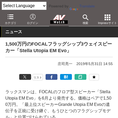
Powered by
Translate
AV Watch
製品
オーディオスピーカー
カテゴリ
ログイン
検索
Impressサイト
ニュース
1,500万円のFOCALフラッグシップ3ウェイスピー
カー「Stella Utopia EM Evo」
庄司亮一
2019年5月31日 14:55
リスト
ラックスマンは、FOCALのフロア型スピーカー「Stella
Utopia EM Evo」を6月より発売する。価格はペアで1,50
0万円。「最上位スピーカーGrande Utopia EM Evoの遺
伝子を正統に受け継ぐ、もうひとつのフラグシップモデ
ル」と位置づけられている。