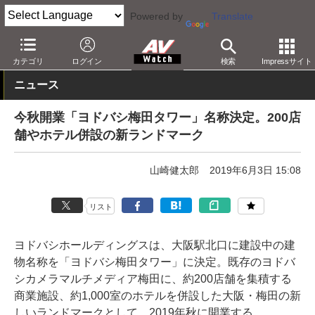
Powered by
Translate
AV Watch
動向
ショップ
カテゴリ
ログイン
検索
Impressサイト
ニュース
今秋開業「ヨドバシ梅田タワー」名称決定。200店
舗やホテル併設の新ランドマーク
山崎健太郎
2019年6月3日 15:08
リスト
ヨドバシホールディングスは、大阪駅北口に建設中の建
物名称を「ヨドバシ梅田タワー」に決定。既存のヨドバ
シカメラマルチメディア梅田に、約200店舗を集積する
商業施設、約1,000室のホテルを併設した大阪・梅田の新
しいランドマークとして、2019年秋に開業する。