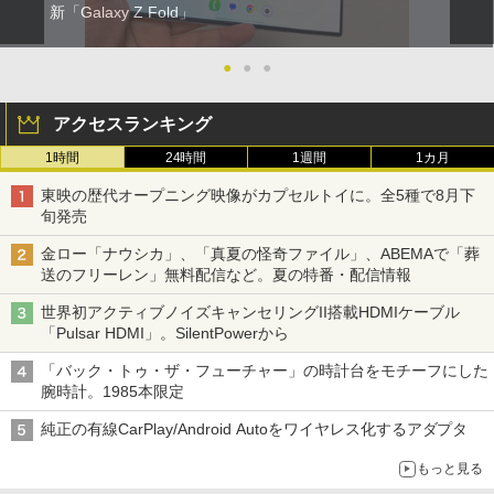
新「Galaxy Z Fold」
●
●
●
アクセスランキング
1時間
24時間
1週間
1カ月
東映の歴代オープニング映像がカプセルトイに。全5種で8月下
旬発売
金ロー「ナウシカ」、「真夏の怪奇ファイル」、ABEMAで「葬
送のフリーレン」無料配信など。夏の特番・配信情報
世界初アクティブノイズキャンセリングII搭載HDMIケーブル
「Pulsar HDMI」。SilentPowerから
「バック・トゥ・ザ・フューチャー」の時計台をモチーフにした
腕時計。1985本限定
純正の有線CarPlay/Android Autoをワイヤレス化するアダプタ
もっと見る