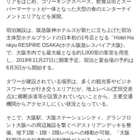
リアをはじめ、コワーキングスペース、飲食店街とスー
パーマーケットが一体となった大型の食のエンターテイ
メントエリアなどを展開。
宿泊施設は、阪急阪神ホテルズが新たに立ち上げた宿泊
主体型ホテルブランドの日本初の1号店となる「Hotel Ha
nkyu RESPIRE OSAKA(ホテル阪急レスパイア大阪)」
で、大阪市内でも最大級となる約1,000室の客室を用意
し、2019年11月27日に開業予定。宿泊と宴会場の予約は
6月3日から開始する。
タワーが建設されている場所は、多くの観光客やビジネ
スワーカーが行き交うエリアだが、地上レベル(芝田交差
点)に横断歩道等が設置されていないことから、主要交通
機関からアクセスしにくい状況となっている。
そこで、大阪駅、大阪ステーションシティ、グランフロ
ント大阪への周辺施設を繋ぐペデストリアンデッキを整
備。地下1階・1階・2階レベルへの移動が可能、「大阪