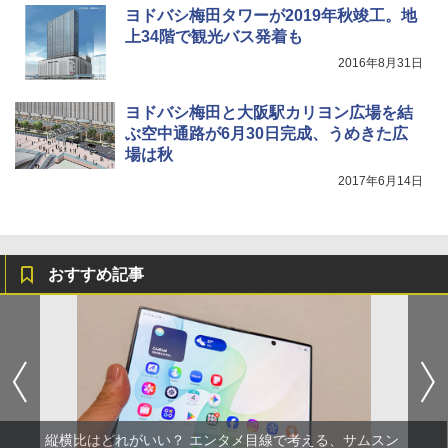
ヨドバシ梅田タワーが2019年秋竣工。地
上34階で観光バス発着も
2016年8月31日
ヨドバシ梅田と大阪駅カリヨン広場を結
ぶ空中通路が6月30日完成、うめきた広
場は秋
2017年6月14日
おすすめ記事
縦横比はどれがいい？ エンタメ目線で考える、サムスン