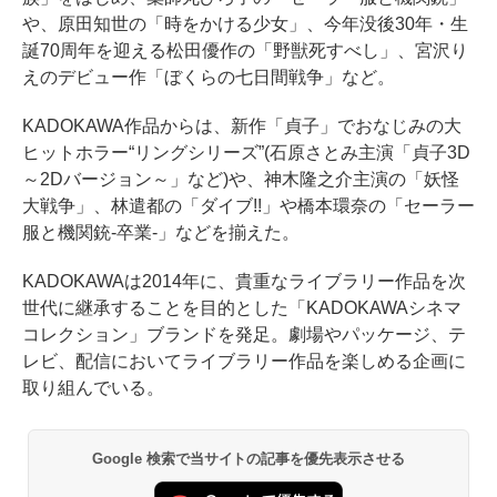
や、原田知世の「時をかける少女」、今年没後30年・生
誕70周年を迎える松田優作の「野獣死すべし」、宮沢り
えのデビュー作「ぼくらの七日間戦争」など。
KADOKAWA作品からは、新作「貞子」でおなじみの大
ヒットホラー“リングシリーズ”(石原さとみ主演「貞子3D
～2Dバージョン～」など)や、神木隆之介主演の「妖怪
大戦争」、林遣都の「ダイブ!!」や橋本環奈の「セーラー
服と機関銃-卒業-」などを揃えた。
KADOKAWAは2014年に、貴重なライブラリー作品を次
世代に継承することを目的とした「KADOKAWAシネマ
コレクション」ブランドを発足。劇場やパッケージ、テ
レビ、配信においてライブラリー作品を楽しめる企画に
取り組んでいる。
Google 検索で当サイトの記事を優先表示させる