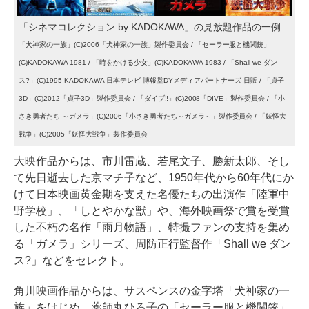
「シネマコレクション by KADOKAWA」の見放題作品の一例
「犬神家の一族」(C)2006「犬神家の一族」製作委員会 / 「セーラー服と機関銃」
(C)KADOKAWA 1981 / 「時をかける少女」(C)KADOKAWA 1983 / 「Shall we ダン
ス?」(C)1995 KADOKAWA 日本テレビ 博報堂DYメディアパートナーズ 日販 / 「貞子
3D」(C)2012「貞子3D」製作委員会 / 「ダイブ‼」(C)2008「DIVE」製作委員会 / 「小
さき勇者たち ～ガメラ」(C)2006「小さき勇者たち～ガメラ～」製作委員会 / 「妖怪大
戦争」(C)2005「妖怪大戦争」製作委員会
大映作品からは、市川雷蔵、若尾文子、勝新太郎、そし
て先日逝去した京マチ子など、1950年代から60年代にか
けて日本映画黄金期を支えた名優たちの出演作「陸軍中
野学校」、「しとやかな獣」や、海外映画祭で賞を受賞
した不朽の名作「雨月物語」、特撮ファンの支持を集め
る「ガメラ」シリーズ、周防正行監督作「Shall we ダン
ス?」などをセレクト。
角川映画作品からは、サスペンスの金字塔「犬神家の一
族」をはじめ、薬師丸ひろ子の「セーラー服と機関銃」