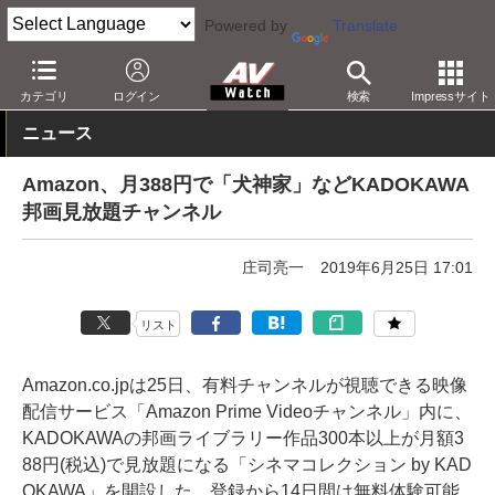
Powered by
Translate
AV Watch
コンテンツ・サービス
映像配信
Amazonビデオ
カテゴリ
ログイン
検索
Impressサイト
ニュース
Amazon、月388円で「犬神家」などKADOKAWA
邦画見放題チャンネル
庄司亮一
2019年6月25日 17:01
リスト
Amazon.co.jpは25日、有料チャンネルが視聴できる映像
配信サービス「Amazon Prime Videoチャンネル」内に、
KADOKAWAの邦画ライブラリー作品300本以上が月額3
88円(税込)で見放題になる「シネマコレクション by KAD
OKAWA」を開設した。登録から14日間は無料体験可能