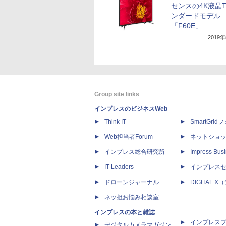
センスの4K液晶
ンダードモデル
「F60E」
2019
Group site links
インプレスのビジネスWeb
Think IT
SmartGri
Web担当者Forum
ネットショ
インプレス総合研究所
Impress Busi
IT Leaders
インプレス
ドローンジャーナル
DIGITAL
ネッ担お悩み相談室
インプレスの本と雑誌
インプレス
デジタルカメラマガジン