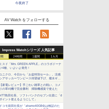
今夜終了
AV Watch をフォローする
Impress Watchシリーズ 人気記事
時間
24時間
1週間
1カ月
ミスド「Mrs. GREEN APPLE」のコラボドーナ
ツ4種、いよいよ発売！
ユニクロ、今日から「お盆特別セール」。涼感
シアサッカーワンピース待望値下げ、撥水ギア
ショーツは1990円に
【家電レビュー】手ごわい雑草との戦い、コメ
リの草刈機で完全勝利 掃除機感覚で使えた
NTT島田社長、ソフトバンクのセブン出資に「d
ポイント使えるようにして」
ドコモ前田社長が「ahamo40GB化は検証のた