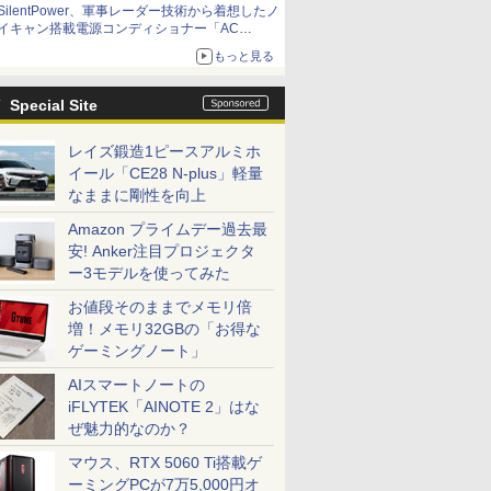
SilentPower、軍事レーダー技術から着想したノ
イキャン搭載電源コンディショナー「AC
iPurifier2」
もっと見る
Special Site
レイズ鍛造1ピースアルミホ
イール「CE28 N-plus」軽量
なままに剛性を向上
Amazon プライムデー過去最
安! Anker注目プロジェクタ
ー3モデルを使ってみた
お値段そのままでメモリ倍
増！メモリ32GBの「お得な
ゲーミングノート」
AIスマートノートの
iFLYTEK「AINOTE 2」はな
ぜ魅力的なのか？
マウス、RTX 5060 Ti搭載ゲ
ーミングPCが7万5,000円オ