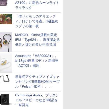
AZ100」に新色ムーンライト
ライラック
「借りぐらしのアリエッテ
ィ」日テレで今夜。3週連続
ジブリの第一夜
MADOO、Ortho搭載の限定
IEM「Typ624」。密度感ある
低音と抜けの良い中高音域
Acoustune「HS2000Air」。
約13gの軽量ボディと新開発
「ACT09」採用
世界初アクティブノイズキャ
ンセリングII搭載HDMIケーブ
ル「Pulsar HDMI」。
SilentPowerから
Cambridge Audio、ブックシ
ェルフスピーカなど8製品を
一挙発売