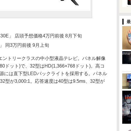
最
30E」 店頭予想価格4万円前後 8月下旬
E」 同3万円前後 9月上旬
エントリークラスの中小型液晶テレビ。パネル解像
080ドット)で、32型はHD(1,366×768ドット)。高コ
源には直下型LEDバックライトを採用する。パネル
32型が3,000:1。応答速度は40型は9.5ms、32型が