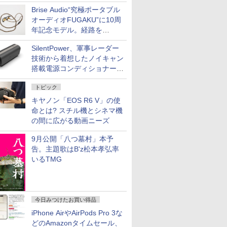
Brise Audio“究極ポータブル
オーディオFUGAKU”に10周
年記念モデル。経路を
NISHIKIで統一。400万円
SilentPower、軍事レーダー
技術から着想したノイキャン
搭載電源コンディショナー
「AC iPurifier2」
トピック
キヤノン「EOS R6 V」の使
命とは? スチル機とシネマ機
の間に広がる動画ニーズ
9月公開「八つ墓村」本予
告。主題歌はB'z松本孝弘率
いるTMG
今日みつけたお買い得品
iPhone AirやAirPods Pro 3な
どのAmazonタイムセール、