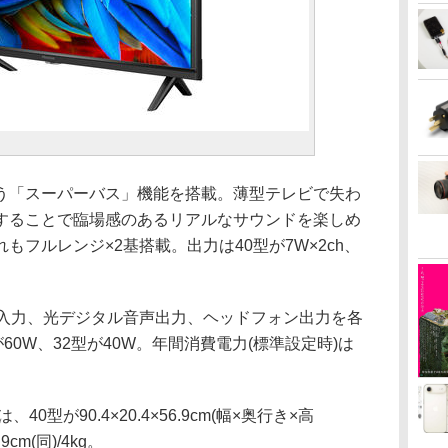
う「スーパーバス」機能を搭載。薄型テレビで失わ
することで臨場感のあるリアルなサウンドを楽しめ
フルレンジ×2基搭載。出力は40型が7W×2ch、
オ入力、光デジタル音声出力、ヘッドフォン出力を各
60W、32型が40W。年間消費電力(標準設定時)は
。
型が90.4×20.4×56.9cm(幅×奥行き×高
.9cm(同)/4kg。