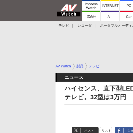
テレビ
レコーダ
ポータブルオーディ
スマートスピーカー
デジカメ
プロジ
AV Watch
製品
テレビ
ニュース
ハイセンス、直下型LE
テレビ。32型は3万円
ポスト
リスト
シ