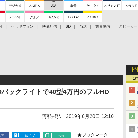
オ
ヘッドフォン
映像配信
BD
放送
業界動向
スピーカー
ェクタ
PS4
BDプレーヤー
映像配信
BD
1
Dバックライトで40型4万円のフルHD
阿部邦弘
2019年8月20日 12:10
ブックマーク
ェア
はてブ
note