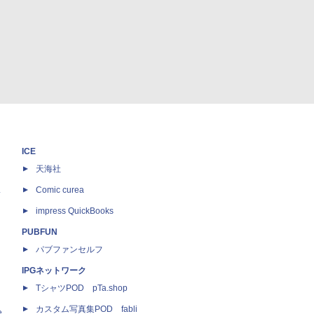
ICE
天海社
ス
Comic curea
impress QuickBooks
PUBFUN
パブファンセルフ
IPGネットワーク
TシャツPOD pTa.shop
カスタム写真集POD fabli
e