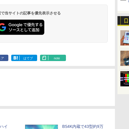
 検索で当サイトの記事を優先表示させる
ェア
はてブ
note
、ハイ
BS4K内蔵で43型約9万