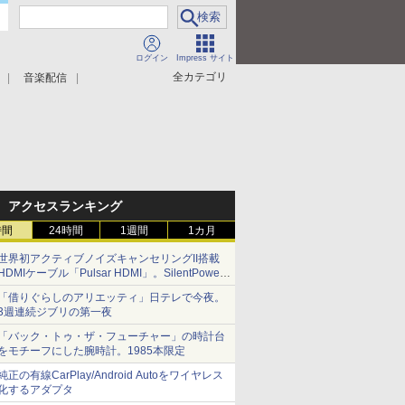
ログイン
Impress サイト
全カテゴリ
音楽配信
アクセスランキング
時間
24時間
1週間
1カ月
世界初アクティブノイズキャンセリングII搭載
HDMIケーブル「Pulsar HDMI」。SilentPower
から
「借りぐらしのアリエッティ」日テレで今夜。
3週連続ジブリの第一夜
「バック・トゥ・ザ・フューチャー」の時計台
をモチーフにした腕時計。1985本限定
純正の有線CarPlay/Android Autoをワイヤレス
化するアダプタ