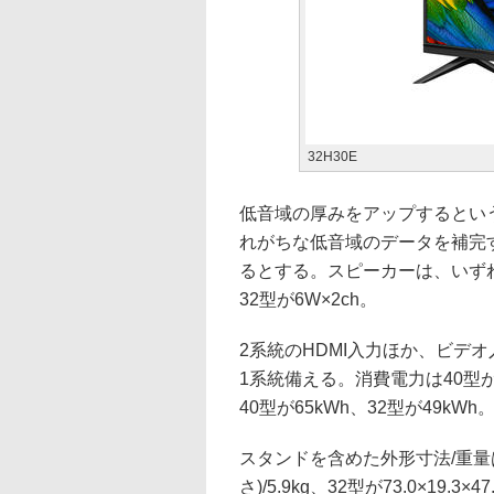
32H30E
低音域の厚みをアップするとい
れがちな低音域のデータを補完
るとする。スピーカーは、いずれも
32型が6W×2ch。
2系統のHDMI入力ほか、ビデ
1系統備える。消費電力は40型が
40型が65kWh、32型が49kWh
スタンドを含めた外形寸法/重量は、40
さ)/5.9kg、32型が73.0×19.3×47