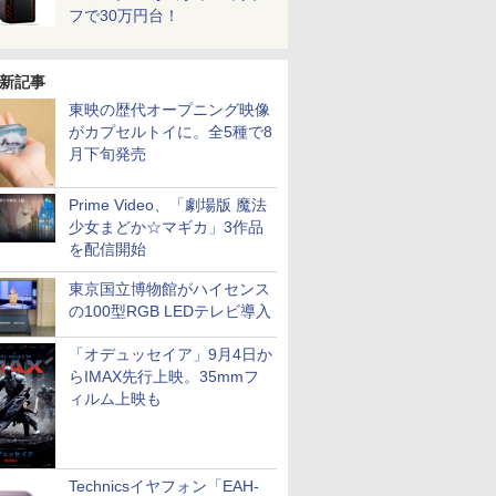
フで30万円台！
新記事
東映の歴代オープニング映像
がカプセルトイに。全5種で8
月下旬発売
Prime Video、「劇場版 魔法
少女まどか☆マギカ」3作品
を配信開始
東京国立博物館がハイセンス
の100型RGB LEDテレビ導入
「オデュッセイア」9月4日か
らIMAX先行上映。35mmフ
ィルム上映も
Technicsイヤフォン「EAH-