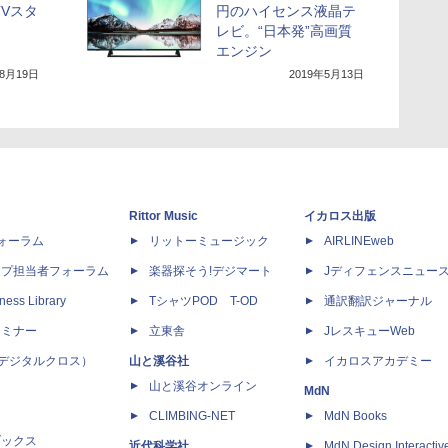
TVスタ
円のハイセンス液晶テ
レビ。“日本発”高画質
エンジン
年8月19日
2019年5月13日
Rittor Music
イカロス出版
dフォーラム
リットーミュージック
AIRLINEweb
ップ担当者フォーラム
楽器探そう!デジマート
Jディフェンスニュー
ness Library
TシャツPOD T-OD
通訳翻訳ジャーナル
セミナー
立東舎
JレスキューWeb
 X（デジタルクロス）
山と溪谷社
イカロスアカデミー
山と溪谷オンライン
MdN
CLIMBING-NET
MdN Books
ブックス
近代科学社
MdN Design Interactiv