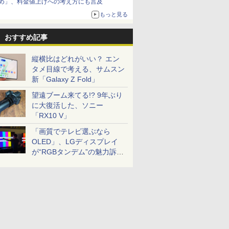
め」、料金値上げへの考え方にも言及
もっと見る
おすすめ記事
縦横比はどれがいい？ エン
タメ目線で考える、サムスン
新「Galaxy Z Fold」
望遠ブーム来てる!? 9年ぶり
に大復活した、ソニー
「RX10 V」
「画質でテレビ選ぶなら
OLED」、LGディスプレイ
が“RGBタンデム”の魅力訴
求。液晶とのガチ比較も