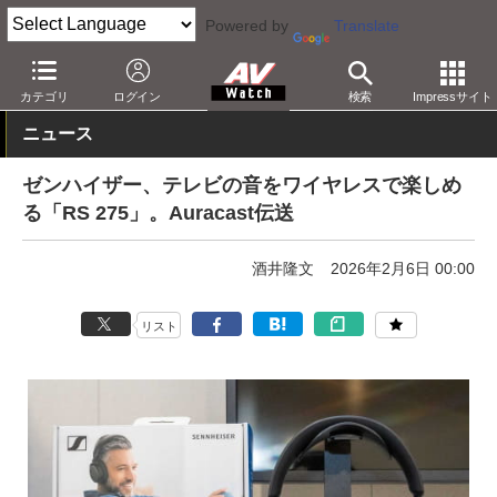
Powered by
Translate
AV Watch
製品
ヘッドフォン
ゼンハイザー
カテゴリ
ログイン
検索
Impressサイト
ニュース
ゼンハイザー、テレビの音をワイヤレスで楽しめ
る「RS 275」。Auracast伝送
酒井隆文
2026年2月6日 00:00
リスト