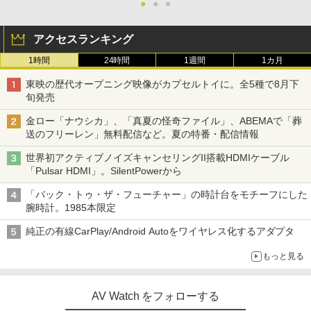
●
●
●
アクセスランキング
1時間
24時間
1週間
1カ月
東映の歴代オープニング映像がカプセルトイに。全5種で8月下
旬発売
金ロー「ナウシカ」、「真夏の怪奇ファイル」、ABEMAで「葬
送のフリーレン」無料配信など。夏の特番・配信情報
世界初アクティブノイズキャンセリングII搭載HDMIケーブル
「Pulsar HDMI」。SilentPowerから
「バック・トゥ・ザ・フューチャー」の時計台をモチーフにした
腕時計。1985本限定
純正の有線CarPlay/Android Autoをワイヤレス化するアダプタ
もっと見る
AV Watch をフォローする