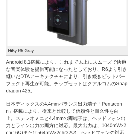
HiBy R5 Gray
Android 8.1搭載により、これまで以上にスムーズで快適
な音楽体験を提供可能になったとしており、R6より引き
継いだDTAアーキテクチャにより、引き続きビットパー
フェクト再生が可能。チップセットはクアルコムのSnap
dragon 425。
日本ディックスの4.4mmバランス出力端子「Pentacon
n」搭載により、従来と比較して信頼性と耐久性を向
上。ステレオミニと4.4mmの両端子は、ヘッドフォン出
力とライン出力の両方に対応。最大出力は、1040mW×2
ch(16Ω)または564mW×2ch(32Ω)。ヘッドフォンの対応