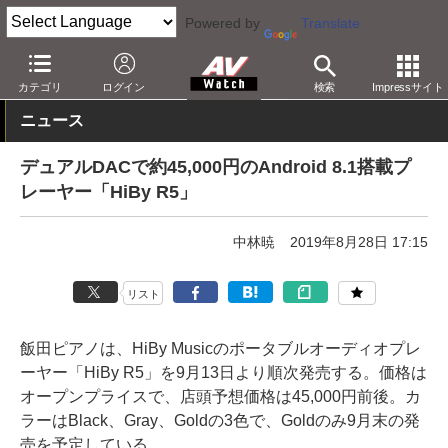
Powered by
Translate
AV Watch
製品
ポータブルオーディオ
カテゴリ
ログイン
検索
Impressサイト
ニュース
デュアルDACで約45,000円のAndroid 8.1搭載プ
レーヤー「HiBy R5」
中林暁
2019年8月28日 17:15
リスト
飯田ピアノは、HiBy Musicのポータブルオーディオプレ
ーヤー「HiBy R5」を9月13日より順次発売する。価格は
オープンプライスで、店頭予想価格は45,000円前後。カ
ラーはBlack、Gray、Goldの3色で、Goldのみ9月末の発
売を予定している。