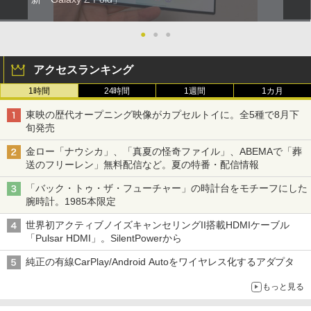
●
●
●
アクセスランキング
1時間
24時間
1週間
1カ月
東映の歴代オープニング映像がカプセルトイに。全5種で8月下
旬発売
金ロー「ナウシカ」、「真夏の怪奇ファイル」、ABEMAで「葬
送のフリーレン」無料配信など。夏の特番・配信情報
「バック・トゥ・ザ・フューチャー」の時計台をモチーフにした
腕時計。1985本限定
世界初アクティブノイズキャンセリングII搭載HDMIケーブル
「Pulsar HDMI」。SilentPowerから
純正の有線CarPlay/Android Autoをワイヤレス化するアダプタ
もっと見る