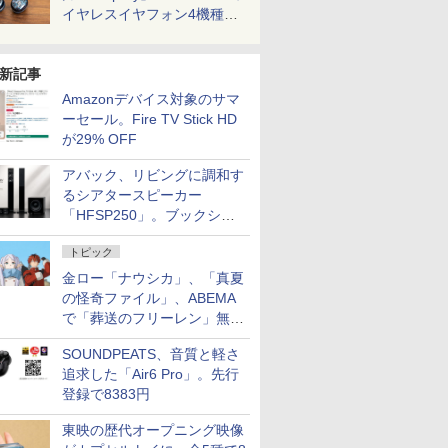
イヤレスイヤフォン4機種を
一気に聴く
新記事
Amazonデバイス対象のサマ
ーセール。Fire TV Stick HD
が29% OFF
アバック、リビングに調和す
るシアタースピーカー
「HFSP250」。ブックシェ
ルフはペア3万円以下
トピック
金ロー「ナウシカ」、「真夏
の怪奇ファイル」、ABEMA
で「葬送のフリーレン」無料
配信など。夏の特番・配信情
SOUNDPEATS、音質と軽さ
報
追求した「Air6 Pro」。先行
登録で8383円
東映の歴代オープニング映像