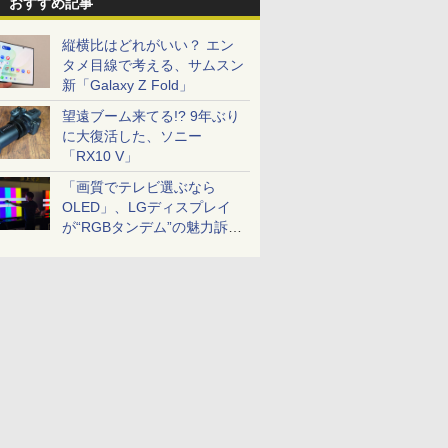
おすすめ記事
縦横比はどれがいい？ エン
タメ目線で考える、サムスン
新「Galaxy Z Fold」
望遠ブーム来てる!? 9年ぶり
に大復活した、ソニー
「RX10 V」
「画質でテレビ選ぶなら
OLED」、LGディスプレイ
が“RGBタンデム”の魅力訴
求。液晶とのガチ比較も