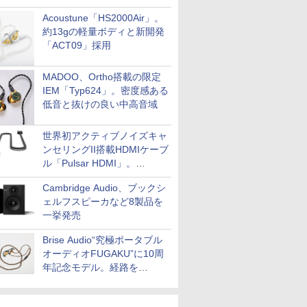
Acoustune「HS2000Air」。
約13gの軽量ボディと新開発
「ACT09」採用
MADOO、Ortho搭載の限定
IEM「Typ624」。密度感ある
低音と抜けの良い中高音域
世界初アクティブノイズキャ
ンセリングII搭載HDMIケーブ
ル「Pulsar HDMI」。
SilentPowerから
Cambridge Audio、ブックシ
ェルフスピーカなど8製品を
一挙発売
Brise Audio“究極ポータブル
オーディオFUGAKU”に10周
年記念モデル。経路を
NISHIKIで統一。400万円