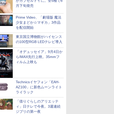
がカプセルトイに。全5種で8
月下旬発売
Prime Video、「劇場版 魔法
少女まどか☆マギカ」3作品
を配信開始
東京国立博物館がハイセンス
の100型RGB LEDテレビ導入
「オデュッセイア」9月4日か
らIMAX先行上映。35mmフ
ィルム上映も
Technicsイヤフォン「EAH-
AZ100」に新色ムーンライト
ライラック
「借りぐらしのアリエッテ
ィ」日テレで今夜。3週連続
ジブリの第一夜