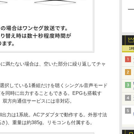
1
ルに満たない場合は、空いた部分に繰り返してチャ
で選択している1番組だけを聴くシングル音声モード
声を同時に出力することもできる。EPGも搭載す
、双方向通信サービスには非対応。
HDMI出力は1系統。ACアダプタで動作する。外形寸法
き×高さ)、重量は約385g。リモコンも付属する。