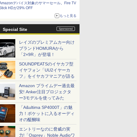
Amazonデバイス対象のサマーセール。Fire TV
Stick HDが29% OFF
もっと見る
Special Site
レイズのプレミアムカー向け
ブランドHOMURAから
「2×9R」が登場！
SOUNDPEATSのイヤカフ型
イヤフォン「UU2イヤーカ
フ」をイヤカフマニアが語る
Amazon プライムデー過去最
安! Anker注目プロジェクタ
ー3モデルを使ってみた
「A&ultima SP4000T」の魅
力！ポケットに入るオーディ
オの醍醐味
エントリーなのに脅威の実
力!「Osprey」Noble Audioワ