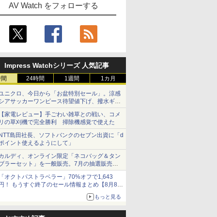
AV Watch をフォローする
Impress Watchシリーズ 人気記事
時間
24時間
1週間
1カ月
ユニクロ、今日から「お盆特別セール」。涼感
シアサッカーワンピース待望値下げ、撥水ギア
ショーツは1990円に
【家電レビュー】手ごわい雑草との戦い、コメ
リの草刈機で完全勝利 掃除機感覚で使えた
NTT島田社長、ソフトバンクのセブン出資に「d
ポイント使えるようにして」
カルディ、オンライン限定「ネコバッグ＆タン
ブラーセット」を一般販売。7月の抽選販売の
当選無効分
「オクトパストラベラー」70%オフで1,643
円！ もうすぐ終了のセール情報まとめ【8月8日
更新】
もっと見る
ニンテンドーeショップでは「大神 絶景版」が
67%オフで990円