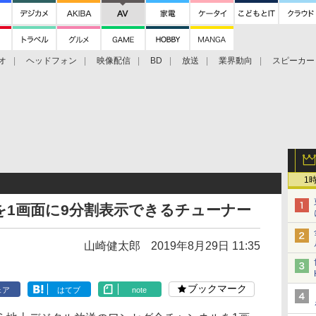
オ
ヘッドフォン
映像配信
BD
放送
業界動向
スピーカー
ェクタ
PS4
BDプレーヤー
映像配信
BD
1
1画面に9分割表示できるチューナー
山崎健太郎
2019年8月29日 11:35
ブックマーク
ェア
はてブ
note