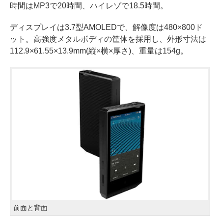
時間はMP3で20時間、ハイレゾで18.5時間。
ディスプレイは3.7型AMOLEDで、解像度は480×800ド
ット。高強度メタルボディの筐体を採用し、外形寸法は
112.9×61.55×13.9mm(縦×横×厚さ)、重量は154g。
前面と背面