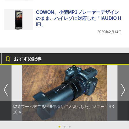
COWON、小型MP3プレーヤーデザイン
のまま、ハイレゾに対応した「iAUDIO H
iFi」
2020年2月14日
おすすめ記事
望遠ブーム来てる!? 9年ぶりに大復活した、ソニー「RX
10 V」
●
●
●