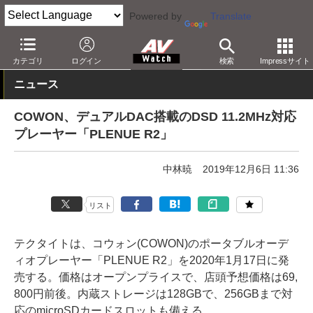
Powered by
Translate
AV Watch
製品
ポータブルオーディオ
カテゴリ
ログイン
検索
Impressサイト
ニュース
COWON、デュアルDAC搭載のDSD 11.2MHz対応
プレーヤー「PLENUE R2」
中林暁
2019年12月6日 11:36
リスト
テクタイトは、コウォン(COWON)のポータブルオーデ
ィオプレーヤー「PLENUE R2」を2020年1月17日に発
売する。価格はオープンプライスで、店頭予想価格は69,
800円前後。内蔵ストレージは128GBで、256GBまで対
応のmicroSDカードスロットも備える。