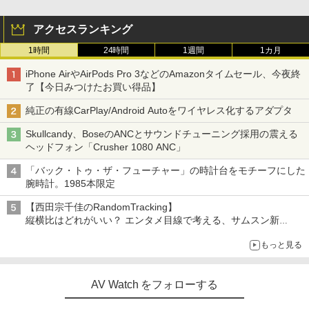
アクセスランキング
1時間
24時間
1週間
1カ月
iPhone AirやAirPods Pro 3などのAmazonタイムセール、今夜終
了【今日みつけたお買い得品】
純正の有線CarPlay/Android Autoをワイヤレス化するアダプタ
Skullcandy、BoseのANCとサウンドチューニング採用の震える
ヘッドフォン「Crusher 1080 ANC」
「バック・トゥ・ザ・フューチャー」の時計台をモチーフにした
腕時計。1985本限定
【西田宗千佳のRandomTracking】
縦横比はどれがいい？ エンタメ目線で考える、サムスン新
「Galaxy Z Fold」
もっと見る
AV Watch をフォローする