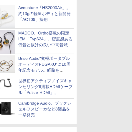
Acoustune「HS2000Air」。
約13gの軽量ボディと新開発
「ACT09」採用
MADOO、Ortho搭載の限定
IEM「Typ624」。密度感ある
低音と抜けの良い中高音域
Brise Audio“究極ポータブル
オーディオFUGAKU”に10周
年記念モデル。経路を
NISHIKIで統一。400万円
世界初アクティブノイズキャ
ンセリングII搭載HDMIケーブ
ル「Pulsar HDMI」。
SilentPowerから
Cambridge Audio、ブックシ
ェルフスピーカなど8製品を
一挙発売