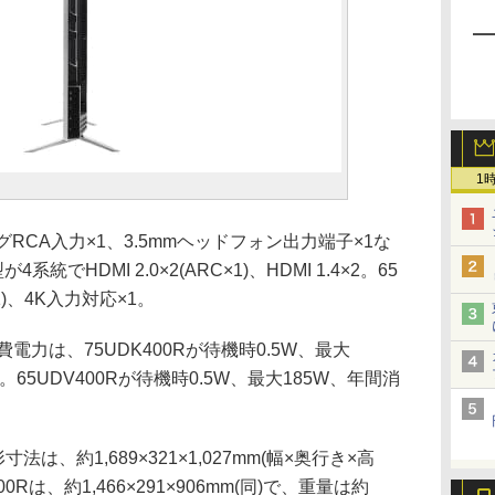
1
RCA入力×1、3.5mmヘッドフォン出力端子×1な
統でHDMI 2.0×2(ARC×1)、HDMI 1.4×2。65
×1)、4K入力対応×1。
電力は、75UDK400Rが待機時0.5W、最大
年。65UDV400Rが待機時0.5W、最大185W、年間消
法は、約1,689×321×1,027mm(幅×奥行き×高
00Rは、約1,466×291×906mm(同)で、重量は約