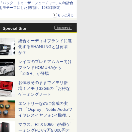
「バック・トゥ・ザ・フューチャー」の時計台
をモチーフにした腕時計。1985本限定
もっと見る
Special Site
総合オーディオブランドに進
化するSHANLINGとは何者
か？
レイズのプレミアムカー向け
ブランドHOMURAから
「2×9R」が登場！
お値段そのままでメモリ倍
増！メモリ32GBの「お得な
ゲーミングノート」
エントリーなのに脅威の実
力!「Osprey」Noble Audioワ
イヤレスイヤフォン4機種を
一気に聴く
マウス、RTX 5060 Ti搭載ゲ
ーミングPCが7万5,000円オ