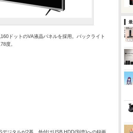
最
840x2,160ドットのVA液晶パネルを採用。バックライト
78度。
CSデジタルが2基。外付けUSB HDD(別売)への録画