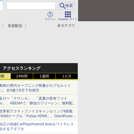
ログイン
Impress サイト
全カテゴリ
音楽配信
アクセスランキング
時間
24時間
1週間
1カ月
東映の歴代オープニング映像がカプセルトイ
に。全5種で8月下旬発売
金ロー「ナウシカ」、「真夏の怪奇ファイ
ル」、ABEMAで「葬送のフリーレン」無料配信
など。夏の特番・配信情報
世界初アクティブノイズキャンセリングII搭載
HDMIケーブル「Pulsar HDMI」。SilentPower
から
純正の有線CarPlay/Android Autoをワイヤレス
化するアダプタ