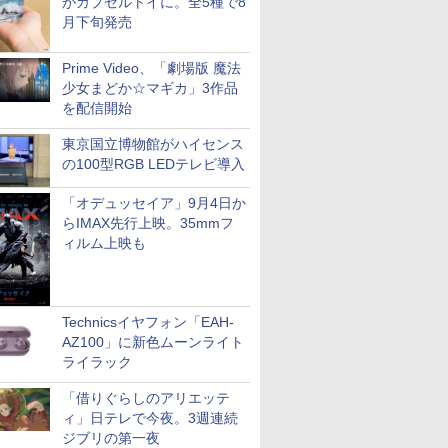
がカプセルトイに。全5種で8
月下旬発売
Prime Video、「劇場版 魔法
少女まどか☆マギカ」3作品
を配信開始
東京国立博物館がハイセンス
の100型RGB LEDテレビ導入
「オデュッセイア」9月4日か
らIMAX先行上映。35mmフ
ィルム上映も
Technicsイヤフォン「EAH-
AZ100」に新色ムーンライト
ライラック
「借りぐらしのアリエッテ
ィ」日テレで今夜。3週連続
ジブリの第一夜