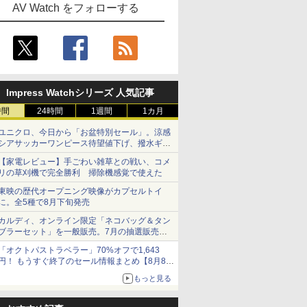
AV Watch をフォローする
Impress Watchシリーズ 人気記事
時間
24時間
1週間
1カ月
ユニクロ、今日から「お盆特別セール」。涼感
シアサッカーワンピース待望値下げ、撥水ギア
ショーツは1990円に
【家電レビュー】手ごわい雑草との戦い、コメ
リの草刈機で完全勝利 掃除機感覚で使えた
東映の歴代オープニング映像がカプセルトイ
に。全5種で8月下旬発売
カルディ、オンライン限定「ネコバッグ＆タン
ブラーセット」を一般販売。7月の抽選販売の
当選無効分
「オクトパストラベラー」70%オフで1,643
円！ もうすぐ終了のセール情報まとめ【8月8日
更新】
もっと見る
ニンテンドーeショップでは「大神 絶景版」が
67%オフで990円