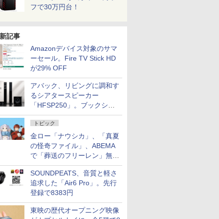
フで30万円台！
新記事
Amazonデバイス対象のサマ
ーセール。Fire TV Stick HD
が29% OFF
アバック、リビングに調和す
るシアタースピーカー
「HFSP250」。ブックシェ
ルフはペア3万円以下
トピック
金ロー「ナウシカ」、「真夏
の怪奇ファイル」、ABEMA
で「葬送のフリーレン」無料
配信など。夏の特番・配信情
SOUNDPEATS、音質と軽さ
報
追求した「Air6 Pro」。先行
登録で8383円
東映の歴代オープニング映像