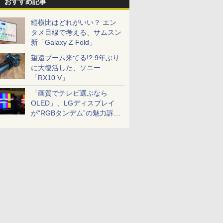
おすすめ記事
縦横比はどれがいい？ エン
タメ目線で考える、サムスン
新「Galaxy Z Fold」
望遠ブーム来てる!? 9年ぶり
に大復活した、ソニー
「RX10 V」
「画質でテレビ選ぶなら
OLED」、LGディスプレイ
が“RGBタンデム”の魅力訴
求。液晶とのガチ比較も