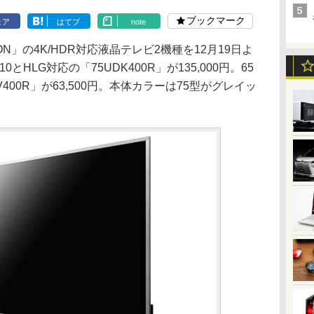
ブックマーク
ェア
はてブ
note
ON」の4K/HDR対応液晶テレビ2機種を12月19日よ
とHLG対応の「75UDK400R」が135,000円。65
V400R」が63,500円。本体カラーは75型がグレイッ
。