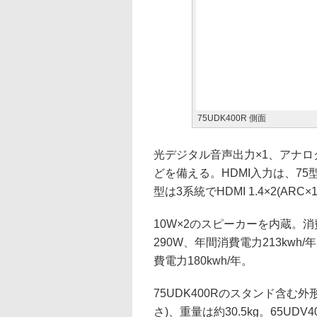
75UDK400R 側面
光デジタル音声出力×1、アナログ
どを備える。HDMI入力は、75型が4系
型は3系統でHDMI 1.4×2(ARC
10W×2のスピーカーを内蔵。消費
290W、年間消費電力213kwh/
費電力180kwh/年。
75UDK400Rのスタンド含む外形寸
さ)、重量は約30.5kg。65UDV4