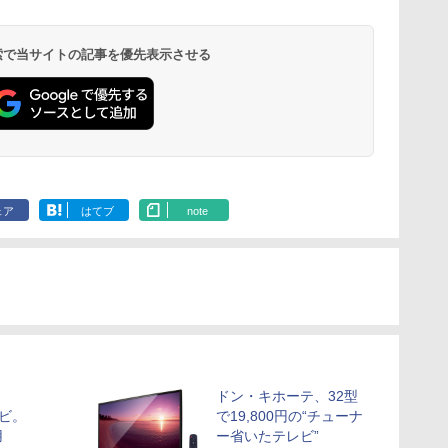
 検索で当サイトの記事を優先表示させる
ェア
はてブ
note
ドン・キホーテ、32型
レビ。
で19,800円の“チューナ
用
ー省いたテレビ”