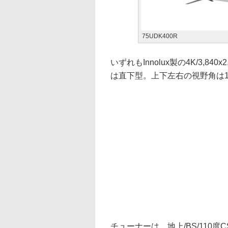
75UDK400R
いずれもInnolux製の4K/3,
は直下型。上下左右の視野角は1
チューナーは、地上/BS/110度