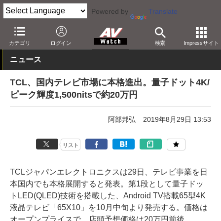
Powered by
Translate
AV Watch
製品
テレビ
4K
カテゴリ
ログイン
検索
Impressサイト
ニュース
TCL、国内テレビ市場に本格進出。量子ドット4K/
ピーク輝度1,500nitsで約20万円
阿部邦弘
2019年8月29日 13:53
リスト
TCLジャパンエレクトロニクスは29日、テレビ事業を日
本国内でも本格展開すると発表。第1段として量子ドッ
トLED(QLED)技術を搭載した、Android TV搭載65型4K
液晶テレビ「65X10」を10月中旬より発売する。価格は
オープンプライスで、店頭予想価格は20万円前後。