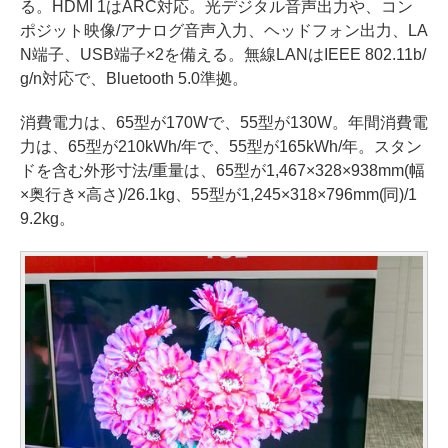
る。HDMI 1はARC対応。光デジタル音声出力や、コン
ポジット映像/アナログ音声入力、ヘッドフォン出力、LA
N端子、USB端子×2を備える。無線LANはIEEE 802.11b/
g/n対応で、Bluetooth 5.0準拠。
消費電力は、65型が170Wで、55型が130W。年間消費電
力は、65型が210kWh/年で、55型が165kWh/年。スタン
ドを含む外形寸法/重量は、65型が1,467×328×938mm(幅
×奥行き×高さ)/26.1kg、55型が1,245×318×796mm(同)/1
9.2kg。