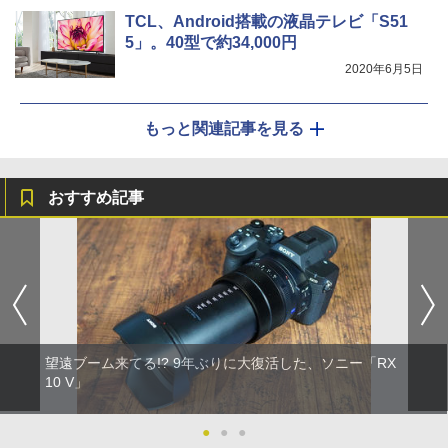
TCL、Android搭載の液晶テレビ「S51
5」。40型で約34,000円
2020年6月5日
もっと関連記事を見る
おすすめ記事
望遠ブーム来てる!? 9年ぶりに大復活した、ソニー「RX
10 V」
●
●
●