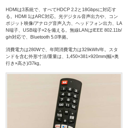
HDMIは3系統で、すべてHDCP 2.2と18Gbpsに対応す
る。HDMI 1はARC対応。光デジタル音声出力や、コン
ポジット映像/アナログ音声入力、ヘッドフォン出力、LA
N端子、USB端子×2を備える。無線LANはIEEE 802.11b/
g/n対応で、Bluetooth 5.0準拠。
消費電力は280Wで、年間消費電力は329kWh/年。スタ
ンドを含む外形寸法/重量は、1,450×381×920mm(幅×奥
行き×高さ)/37kg。