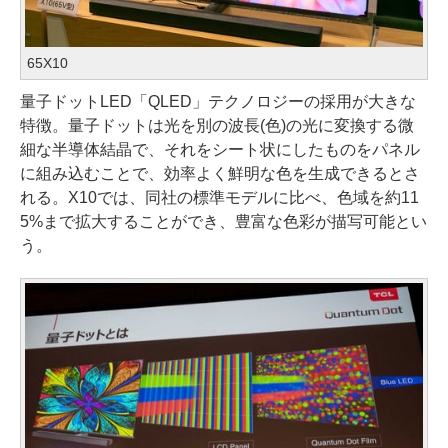
65X10
量子ドットLED「QLED」テクノロジーの採用が大きな
特徴。量子ドットは光を別の波長(色)の光に変換する微
細な半導体結晶で、それをシート状にしたものをパネル
に組み込むことで、効率よく鮮明な色を生成できるとさ
れる。X10では、同社の標準モデルに比べ、色域を約11
5%まで拡大することができ、豊富な色彩が描写可能とい
う。