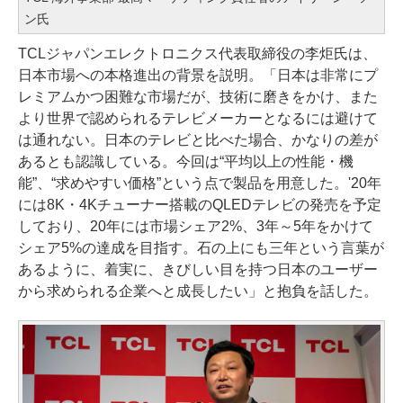
ン氏
TCLジャパンエレクトロニクス代表取締役の李炬氏は、
日本市場への本格進出の背景を説明。「日本は非常にプ
レミアムかつ困難な市場だが、技術に磨きをかけ、また
より世界で認められるテレビメーカーとなるには避けて
は通れない。日本のテレビと比べた場合、かなりの差が
あるとも認識している。今回は“平均以上の性能・機
能”、“求めやすい価格”という点で製品を用意した。'20年
には8K・4Kチューナー搭載のQLEDテレビの発売を予定
しており、20年には市場シェア2%、3年～5年をかけて
シェア5%の達成を目指す。石の上にも三年という言葉が
あるように、着実に、きびしい目を持つ日本のユーザー
から求められる企業へと成長したい」と抱負を話した。