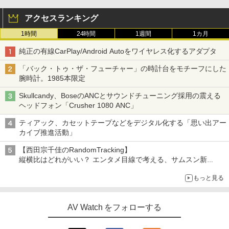
アクセスランキング
1時間
24時間
1週間
1カ月
純正の有線CarPlay/Android Autoをワイヤレス化するアダプタ
「バック・トゥ・ザ・フューチャー」の時計台をモチーフにした
腕時計。1985本限定
Skullcandy、BoseのANCとサウンドチューニング採用の震える
ヘッドフォン「Crusher 1080 ANC」
ティアック、カセットテープなどをデジタル化する「思い出アー
カイブ推進活動」
【西田宗千佳のRandomTracking】
縦横比はどれがいい？ エンタメ目線で考える、サムスン新
「Galaxy Z Fold」
もっと見る
AV Watch をフォローする