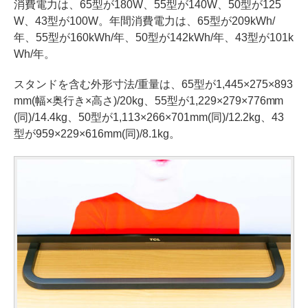
消費電力は、65型が180W、55型が140W、50型が125
W、43型が100W。年間消費電力は、65型が209kWh/
年、55型が160kWh/年、50型が142kWh/年、43型が101k
Wh/年。
スタンドを含む外形寸法/重量は、65型が1,445×275×893
mm(幅×奥行き×高さ)/20kg、55型が1,229×279×776mm
(同)/14.4kg、50型が1,113×266×701mm(同)/12.2kg、43
型が959×229×616mm(同)/8.1kg。