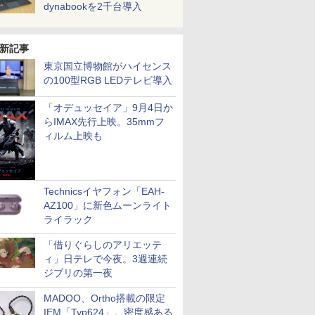
dynabookを2千台導入
新記事
東京国立博物館がハイセンス
の100型RGB LEDテレビ導入
「オデュッセイア」9月4日か
らIMAX先行上映。35mmフ
ィルム上映も
Technicsイヤフォン「EAH-
AZ100」に新色ムーンライト
ライラック
「借りぐらしのアリエッテ
ィ」日テレで今夜。3週連続
ジブリの第一夜
MADOO、Ortho搭載の限定
IEM「Typ624」。密度感ある