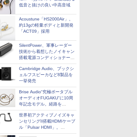
低音と抜けの良い中高音域
Acoustune「HS2000Air」。
約13gの軽量ボディと新開発
「ACT09」採用
SilentPower、軍事レーダー
技術から着想したノイキャン
搭載電源コンディショナー
「AC iPurifier2」
Cambridge Audio、ブックシ
ェルフスピーカなど8製品を
一挙発売
Brise Audio“究極ポータブル
オーディオFUGAKU”に10周
年記念モデル。経路を
NISHIKIで統一。400万円
世界初アクティブノイズキャ
ンセリングII搭載HDMIケーブ
ル「Pulsar HDMI」。
SilentPowerから