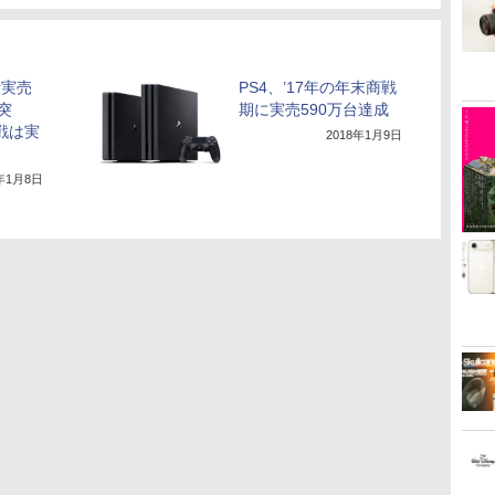
計実売
PS4、’17年の年末商戦
台突
期に実売590万台達成
戦は実
2018年1月9日
9年1月8日