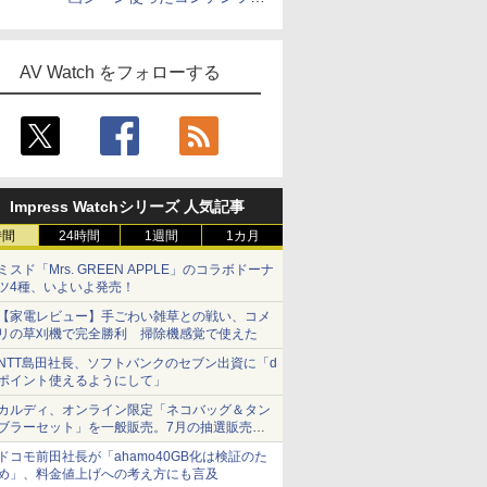
作、Disney+にも配信
AV Watch をフォローする
Impress Watchシリーズ 人気記事
時間
24時間
1週間
1カ月
ミスド「Mrs. GREEN APPLE」のコラボドーナ
ツ4種、いよいよ発売！
【家電レビュー】手ごわい雑草との戦い、コメ
リの草刈機で完全勝利 掃除機感覚で使えた
NTT島田社長、ソフトバンクのセブン出資に「d
ポイント使えるようにして」
カルディ、オンライン限定「ネコバッグ＆タン
ブラーセット」を一般販売。7月の抽選販売の
当選無効分
ドコモ前田社長が「ahamo40GB化は検証のた
め」、料金値上げへの考え方にも言及