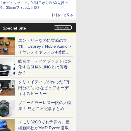
「オデュッセイア」9月4日からIMAX先行上
映。35mmフィルム上映も
もっと見る
Special Site
エントリーなのに脅威の実
力!「Osprey」Noble Audioワ
イヤレスイヤフォン4機種を
一気に聴く
総合オーディオブランドに進
化するSHANLINGとは何者
か？
クリエイティブが作った2万
円台の“小さなピュアオーデ
ィオスピーカー”
ソニーミラーレス一眼の大特
集！ 見どころ記事まとめ
メモリ32GBでも予算内。産
経新聞社がAMD Ryzen搭載