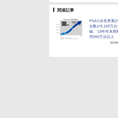
関連記事
PS4の全世界累
台数が9,160万
破。'18年年末商
売560万台以上
201