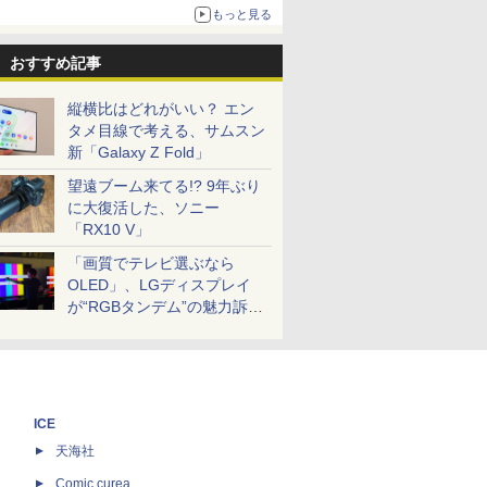
もっと見る
おすすめ記事
縦横比はどれがいい？ エン
タメ目線で考える、サムスン
新「Galaxy Z Fold」
望遠ブーム来てる!? 9年ぶり
に大復活した、ソニー
「RX10 V」
「画質でテレビ選ぶなら
OLED」、LGディスプレイ
が“RGBタンデム”の魅力訴
求。液晶とのガチ比較も
ICE
天海社
ス
Comic curea