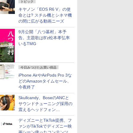
トピック
キヤノン「EOS R6 V」の使
命とは? スチル機とシネマ機
の間に広がる動画ニーズ
9月公開「八つ墓村」本予
告。主題歌はB'z松本孝弘率
いるTMG
今日みつけたお買い得品
iPhone AirやAirPods Pro 3な
どのAmazonタイムセール、
今夜終了
Skullcandy、BoseのANCと
サウンドチューニング採用の
震えるヘッドフォン
「Crusher 1080 ANC」
ディズニーとTikTok提携、フ
ァンがTikTokでディズニー映
画シーン使ったコンテンツ制