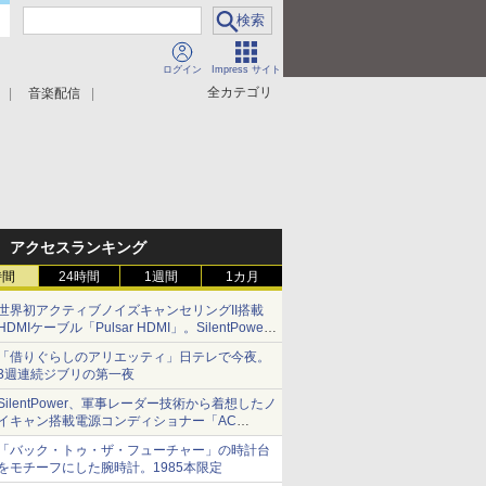
ログイン
Impress サイト
全カテゴリ
音楽配信
アクセスランキング
時間
24時間
1週間
1カ月
世界初アクティブノイズキャンセリングII搭載
HDMIケーブル「Pulsar HDMI」。SilentPower
から
「借りぐらしのアリエッティ」日テレで今夜。
3週連続ジブリの第一夜
SilentPower、軍事レーダー技術から着想したノ
イキャン搭載電源コンディショナー「AC
iPurifier2」
「バック・トゥ・ザ・フューチャー」の時計台
をモチーフにした腕時計。1985本限定