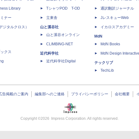
ness Library
TシャツPOD T-OD
通訳翻訳ジャーナル
セミナー
立東舎
JレスキューWeb
 X（デジタルクロス）
山と溪谷社
イカロスアカデミー
山と溪谷オンライン
MdN
CLIMBING-NET
MdN Books
ブックス
近代科学社
MdN Design Interactiv
ing
近代科学社Digital
テックリブ
TechLib
広告掲載のご案内
編集部へのご連絡
プライバシーポリシー
会社概要
Copyright ©
2026
Impress Corporation. All rights reserved.