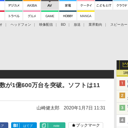
オ
ヘッドフォン
映像配信
BD
放送
業界動向
スピーカー
ェクタ
PS4
BDプレーヤー
映像配信
BD
1
数が1億600万台を突破。ソフトは11
山崎健太郎
2020年1月7日 11:31
ブックマーク
ェア
はてブ
note