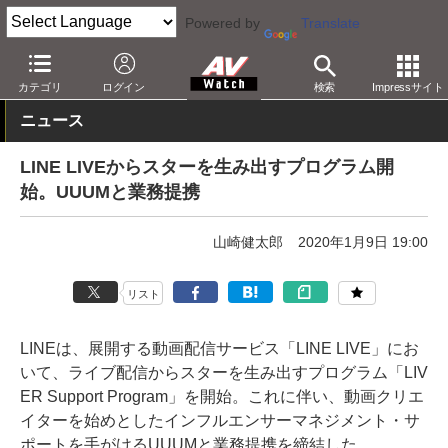
Powered by
Translate
AV Watch
コンテンツ・サービス
映像配信
その他
カテゴリ
ログイン
検索
Impressサイト
ニュース
LINE LIVEからスターを生み出すプログラム開
始。UUUMと業務提携
山崎健太郎
2020年1月9日 19:00
リスト
LINEは、展開する動画配信サービス「LINE LIVE」にお
いて、ライブ配信からスターを生み出すプログラム「LIV
ER Support Program」を開始。これに伴い、動画クリエ
イターを始めとしたインフルエンサーマネジメント・サ
ポートを手がけるUUUMと業務提携を締結した。