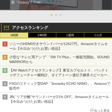
新「Galaxy Z Fold」
●
●
●
アクセスランキング
1時間
24時間
1週間
1カ月
ソニーのHDMI付きサウンドバーが12627円。Amazonタイムセ
ール【今日みつけたお買い得品】
小型な“テレビ用アンプ”「SW TV Plus」一般販売開始。SOUND
WARRIORから
【AV Watchアクセスランキング】東宝カプセルトイ、バックト
ゥザフューチャー腕時計、ダイアトーン遺伝子継承スピーカー
('26年8月3日～9日)
FIIOのスティック型DAP「Snowsky ECHO NANO」、Amazonで
販売中
JBL“リア分離”サウンドバーが21% OFF。Amazonタイムセール
【今日みつけたお買い得品】
もっと見る