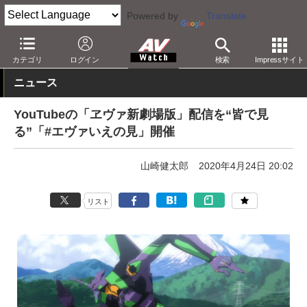
Powered by
Translate
AV Watch
コンテンツ・サービス
映像配信
YouTube
カテゴリ
ログイン
検索
Impressサイト
ニュース
YouTubeの「ヱヴァ新劇場版」配信を“皆で見
る”「#エヴァいえの見」開催
山崎健太郎
2020年4月24日 20:02
リスト