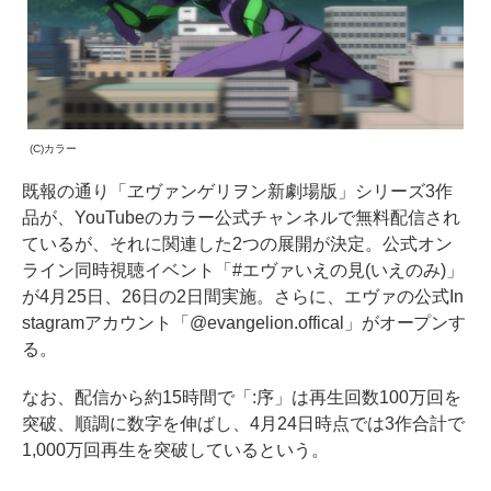
(C)カラー
既報の通り「ヱヴァンゲリヲン新劇場版」シリーズ3作
品が、YouTubeのカラー公式チャンネルで無料配信され
ているが、それに関連した2つの展開が決定。公式オン
ライン同時視聴イベント「#エヴァいえの見(いえのみ)」
が4月25日、26日の2日間実施。さらに、エヴァの公式In
stagramアカウント「@evangelion.offical」がオープンす
る。
なお、配信から約15時間で「:序」は再生回数100万回を
突破、順調に数字を伸ばし、4月24日時点では3作合計で
1,000万回再生を突破しているという。