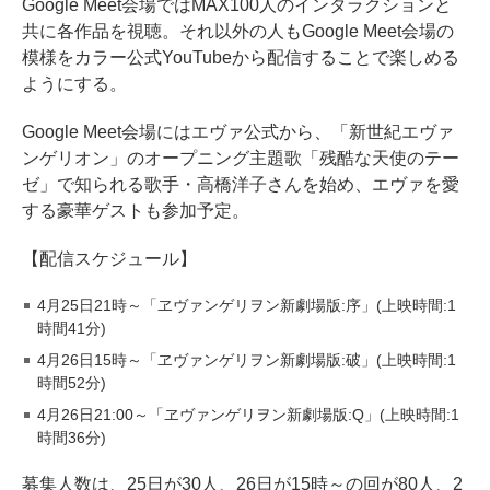
Google Meet会場ではMAX100人のインタラクションと
共に各作品を視聴。それ以外の人もGoogle Meet会場の
模様をカラー公式YouTubeから配信することで楽しめる
ようにする。
Google Meet会場にはエヴァ公式から、「新世紀エヴァ
ンゲリオン」のオープニング主題歌「残酷な天使のテー
ゼ」で知られる歌手・高橋洋子さんを始め、エヴァを愛
する豪華ゲストも参加予定。
【配信スケジュール】
4月25日21時～「ヱヴァンゲリヲン新劇場版:序」(上映時間:1
時間41分)
4月26日15時～「ヱヴァンゲリヲン新劇場版:破」(上映時間:1
時間52分)
4月26日21:00～「ヱヴァンゲリヲン新劇場版:Q」(上映時間:1
時間36分)
募集人数は、25日が30人、26日が15時～の回が80人、2