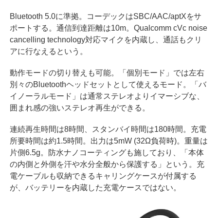
Bluetooth 5.0に準拠。コーデックはSBC/AAC/aptXをサ
ポートする。通信到達距離は10m。Qualcomm cVc noise
cancelling technology対応マイクを内蔵し、通話もクリ
アに行なえるという。
動作モードの切り替えも可能。「個別モード」では左右
別々のBluetoothヘッドセットとして使えるモード。「バ
イノーラルモード」は通常ステレオよりイマーシブな、
囲まれ感の強いステレオ再生ができる。
連続再生時間は8時間、スタンバイ時間は180時間。充電
所要時間は約1.5時間。出力は5mW (32Ω負荷時)。重量は
片側6.5g。防水ナノコーティングも施しており、「本体
の内側と外側を汗や水分全般から保護する」という。充
電ケーブルも収納できるキャリングケースが付属する
が、バッテリーを内蔵した充電ケースではない。