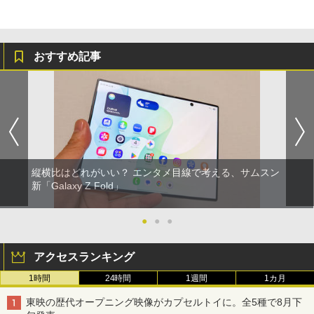
おすすめ記事
縦横比はどれがいい？ エンタメ目線で考える、サムスン
新「Galaxy Z Fold」
●
●
●
アクセスランキング
1時間
24時間
1週間
1カ月
東映の歴代オープニング映像がカプセルトイに。全5種で8月下