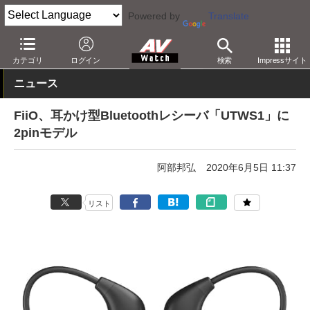
Powered by
Translate
AV Watch
製品
ヘッドフォン
その他
カテゴリ
ログイン
検索
Impressサイト
ニュース
FiiO、耳かけ型Bluetoothレシーバ「UTWS1」に
2pinモデル
阿部邦弘
2020年6月5日 11:37
リスト