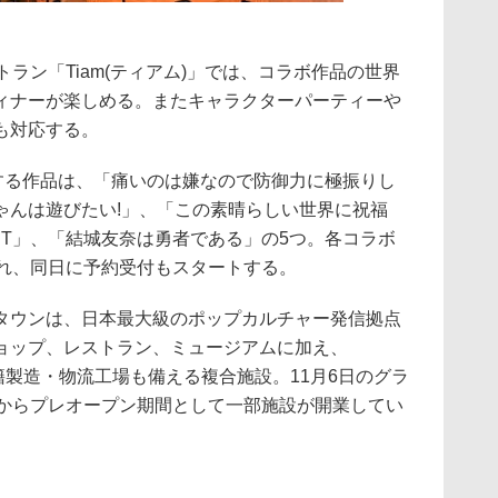
」
ラン「Tiam(ティアム)」では、コラボ作品の世界
ィナーが楽しめる。またキャラクターパーティーや
も対応する。
ボする作品は、「痛いのは嫌なので防御力に極振りし
ゃんは遊びたい!」、「この素晴らしい世界に祝福
 T」、「結城友奈は勇者である」の5つ。各コラボ
され、同日に予約受付もスタートする。
タウンは、日本最大級のポップカルチャー発信拠点
ョップ、レストラン、ミュージアムに加え、
書籍製造・物流工場も備える複合施設。11月6日のグラ
日からプレオープン期間として一部施設が開業してい