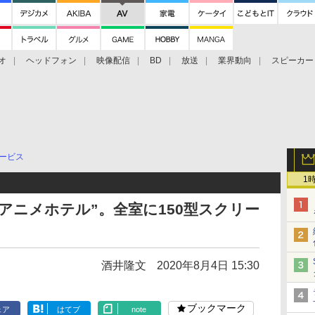
オ
ヘッドフォン
映像配信
BD
放送
業界動向
スピーカー
ェクタ
PS4
BDプレーヤー
映像配信
BD
サービス
1
アニメホテル”。全室に150型スクリー
酒井隆文
2020年8月4日 15:30
ブックマーク
ェア
はてブ
note