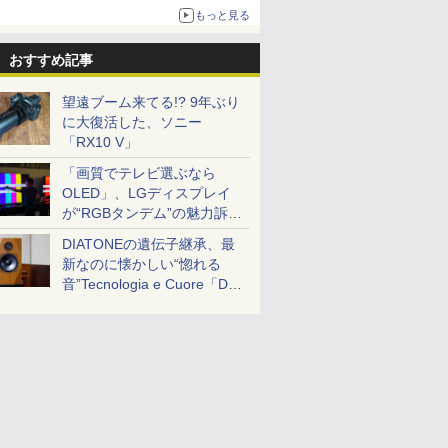
もっと見る
おすすめ記事
望遠ブーム来てる!? 9年ぶり
に大復活した、ソニー
「RX10 V」
「画質でテレビ選ぶなら
OLED」、LGディスプレイ
が“RGBタンデム”の魅力訴
求。液晶とのガチ比較も
DIATONEの遺伝子継承、最
新なのに懐かしい“惚れる
音”Tecnologia e Cuore「DS-
TC52B」を聴く