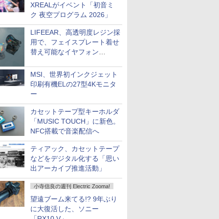
XREALがイベント「初音ミ
ク 夜空プログラム 2026」
LIFEEAR、高透明度レジン採
用で、フェイスプレート着せ
替え可能なイヤフォン
「Nova Shell」
MSI、世界初インクジェット
印刷有機ELの27型4Kモニタ
ー
カセットテープ型キーホルダ
「MUSIC TOUCH」に新色。
NFC搭載で音楽配信へ
ティアック、カセットテープ
などをデジタル化する「思い
出アーカイブ推進活動」
小寺信良の週刊 Electric Zooma!
望遠ブーム来てる!? 9年ぶり
に大復活した、ソニー
「RX10 V」