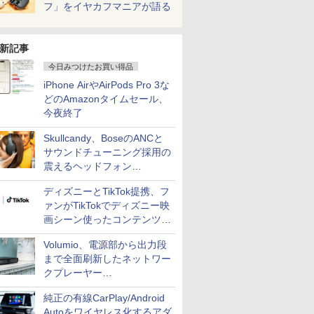
フ」をイヤカフマニアが語る
新記事
今日みつけたお買い得品
iPhone AirやAirPods Pro 3な
どのAmazonタイムセール、
今夜終了
Skullcandy、BoseのANCと
サウンドチューニング採用の
震えるヘッドフォン
「Crusher 1080 ANC」
ディズニーとTikTok提携、フ
ァンがTikTokでディズニー映
画シーン使ったコンテンツ制
作、Disney+にも配信
Volumio、電源部から出力段
まで全面刷新したネットワー
クプレーヤー
「Primo（2026）」
純正の有線CarPlay/Android
Autoをワイヤレス化するアダ