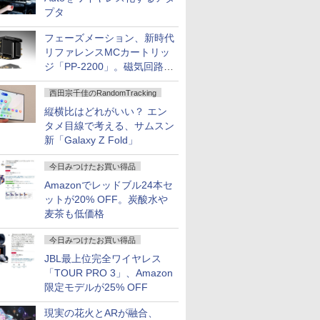
プタ
フェーズメーション、新時代
リファレンスMCカートリッ
ジ「PP-2200」。磁気回路や
ハウジングを根本から見直し
西田宗千佳のRandomTracking
縦横比はどれがいい？ エン
タメ目線で考える、サムスン
新「Galaxy Z Fold」
今日みつけたお買い得品
Amazonでレッドブル24本セ
ットが20% OFF。炭酸水や
麦茶も低価格
今日みつけたお買い得品
JBL最上位完全ワイヤレス
「TOUR PRO 3」、Amazon
限定モデルが25% OFF
現実の花火とARが融合、