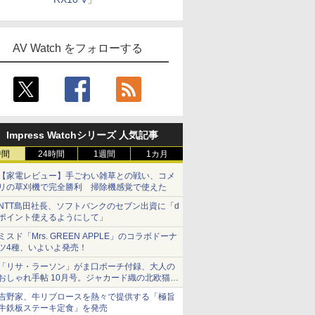
AV Watch をフォローする
Impress Watchシリーズ 人気記事
時間
24時間
1週間
1カ月
【家電レビュー】手ごわい雑草との戦い、コメ
リの草刈機で完全勝利 掃除機感覚で使えた
NTT島田社長、ソフトバンクのセブン出資に「d
ポイント使えるようにして」
ミスド「Mrs. GREEN APPLE」のコラボドーナ
ツ4種、いよいよ発売！
「リサ・ラーソン」がま口ポーチ付録、大人の
おしゃれ手帖 10月号。ジャカード織の北欧猫デ
ザイン
吉野家、牛リブロースを熱々で提供する「極旨
牛鉄板ステーキ定食」を発売