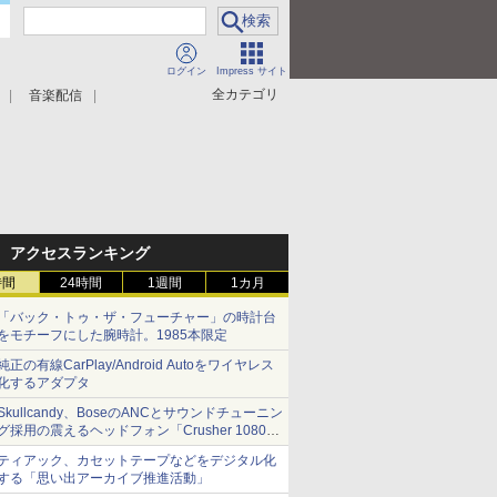
ログイン
Impress サイト
全カテゴリ
音楽配信
アクセスランキング
時間
24時間
1週間
1カ月
「バック・トゥ・ザ・フューチャー」の時計台
をモチーフにした腕時計。1985本限定
純正の有線CarPlay/Android Autoをワイヤレス
化するアダプタ
Skullcandy、BoseのANCとサウンドチューニン
グ採用の震えるヘッドフォン「Crusher 1080
ANC」
ティアック、カセットテープなどをデジタル化
する「思い出アーカイブ推進活動」