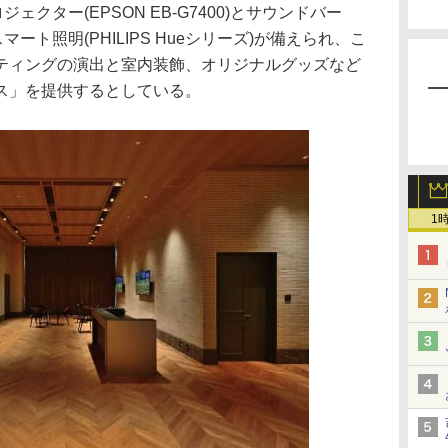
ェクター(EPSON EB-G7400)とサウンドバー
出用スマート照明(PHILIPS Hueシリーズ)が備えられ、こ
ティングの演出と室内装飾、オリジナルグッズなど
ス」を提供するとしている。
1