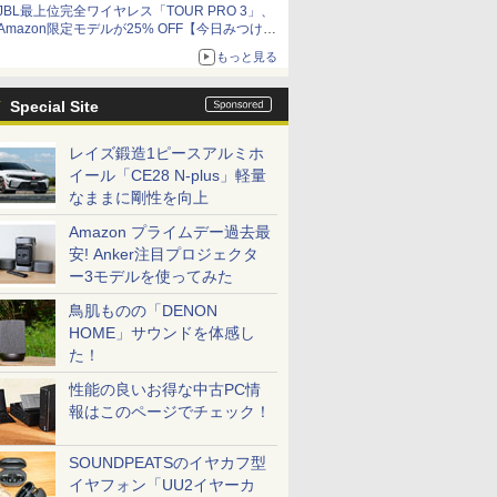
JBL最上位完全ワイヤレス「TOUR PRO 3」、
Amazon限定モデルが25% OFF【今日みつけた
お買い得品】
もっと見る
Special Site
レイズ鍛造1ピースアルミホ
イール「CE28 N-plus」軽量
なままに剛性を向上
Amazon プライムデー過去最
安! Anker注目プロジェクタ
ー3モデルを使ってみた
鳥肌ものの「DENON
HOME」サウンドを体感し
た！
性能の良いお得な中古PC情
報はこのページでチェック！
SOUNDPEATSのイヤカフ型
イヤフォン「UU2イヤーカ