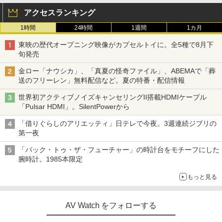
アクセスランキング
1時間
24時間
1週間
1カ月
東映の歴代オープニング映像がカプセルトイに。全5種で8月下
旬発売
金ロー「ナウシカ」、「真夏の怪奇ファイル」、ABEMAで「葬
送のフリーレン」無料配信など。夏の特番・配信情報
世界初アクティブノイズキャンセリングII搭載HDMIケーブル
「Pulsar HDMI」。SilentPowerから
「借りぐらしのアリエッティ」日テレで今夜。3週連続ジブリの
第一夜
「バック・トゥ・ザ・フューチャー」の時計台をモチーフにした
腕時計。1985本限定
もっと見る
AV Watch をフォローする