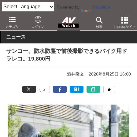
Powered by
Translate
AV Watch
製品
ビデオカメラ
カテゴリ
ログイン
検索
Impressサイト
ニュース
サンコー、防水防塵で前後撮影できるバイク用ド
ラレコ。19,800円
酒井隆文
2020年8月25日 16:00
リスト