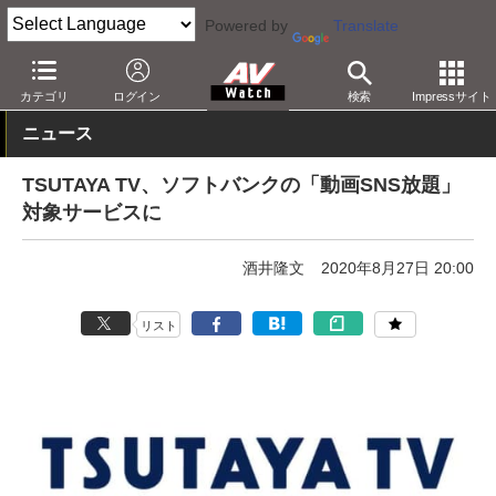
Powered by
Translate
AV Watch
コンテンツ・サービス
映像配信
その他
カテゴリ
ログイン
検索
Impressサイト
ニュース
TSUTAYA TV、ソフトバンクの「動画SNS放題」
対象サービスに
酒井隆文
2020年8月27日 20:00
リスト