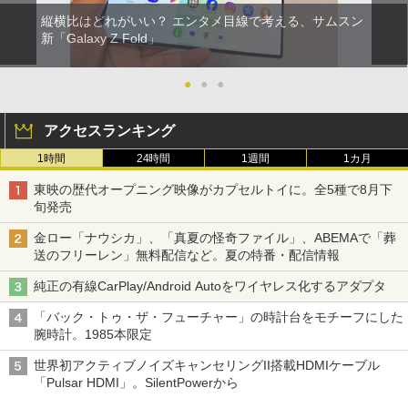
縦横比はどれがいい？ エンタメ目線で考える、サムスン
新「Galaxy Z Fold」
●
●
●
アクセスランキング
1時間
24時間
1週間
1カ月
東映の歴代オープニング映像がカプセルトイに。全5種で8月下
旬発売
金ロー「ナウシカ」、「真夏の怪奇ファイル」、ABEMAで「葬
送のフリーレン」無料配信など。夏の特番・配信情報
純正の有線CarPlay/Android Autoをワイヤレス化するアダプタ
「バック・トゥ・ザ・フューチャー」の時計台をモチーフにした
腕時計。1985本限定
世界初アクティブノイズキャンセリングII搭載HDMIケーブル
「Pulsar HDMI」。SilentPowerから