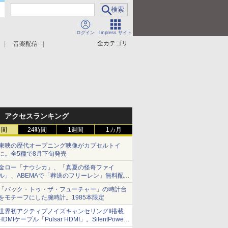
ログイン
Impress サイト
全カテゴリ
音楽配信
アクセスランキング
時間
24時間
1週間
1カ月
東映の歴代オープニング映像がカプセルトイ
に。全5種で8月下旬発売
金ロー「ナウシカ」、「真夏の怪奇ファイ
ル」、ABEMAで「葬送のフリーレン」無料配信
など。夏の特番・配信情報
「バック・トゥ・ザ・フューチャー」の時計台
をモチーフにした腕時計。1985本限定
世界初アクティブノイズキャンセリングII搭載
HDMIケーブル「Pulsar HDMI」。SilentPower
から