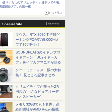
「借りぐらしのアリエッティ」日テレで今夜。
3週連続ジブリの第一夜
もっと見る
Special Site
マウス、RTX 5060 Ti搭載ゲ
ーミングPCが7万5,000円オ
フで30万円台！
SOUNDPEATSのイヤカフ型
イヤフォン「UU2イヤーカ
フ」をイヤカフマニアが語る
ソニーミラーレス一眼の大特
集！ 見どころ記事まとめ
クリエイティブが作った2万
円台の“小さなピュアオーデ
ィオスピーカー”
メモリ32GBでも予算内。産
経新聞社がAMD Ryzen搭載