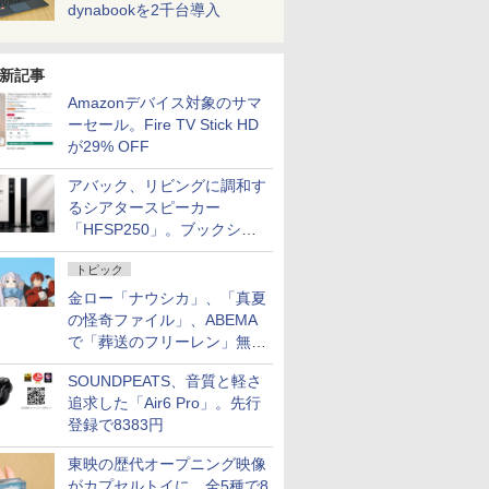
dynabookを2千台導入
新記事
Amazonデバイス対象のサマ
ーセール。Fire TV Stick HD
が29% OFF
アバック、リビングに調和す
るシアタースピーカー
「HFSP250」。ブックシェ
ルフはペア3万円以下
トピック
金ロー「ナウシカ」、「真夏
の怪奇ファイル」、ABEMA
で「葬送のフリーレン」無料
配信など。夏の特番・配信情
SOUNDPEATS、音質と軽さ
報
追求した「Air6 Pro」。先行
登録で8383円
東映の歴代オープニング映像
がカプセルトイに。全5種で8