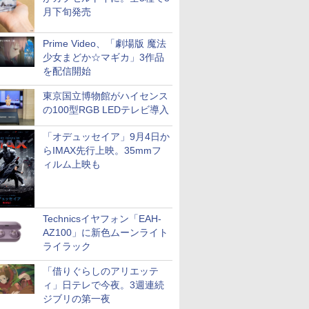
月下旬発売
Prime Video、「劇場版 魔法
少女まどか☆マギカ」3作品
を配信開始
東京国立博物館がハイセンス
の100型RGB LEDテレビ導入
「オデュッセイア」9月4日か
らIMAX先行上映。35mmフ
ィルム上映も
Technicsイヤフォン「EAH-
AZ100」に新色ムーンライト
ライラック
「借りぐらしのアリエッテ
ィ」日テレで今夜。3週連続
ジブリの第一夜