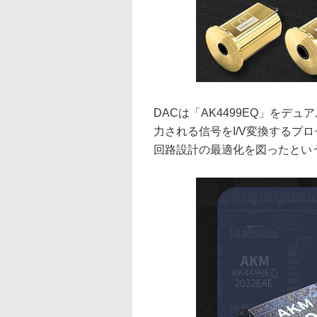
DACは「AK4499EQ」を
力される信号をI/V変換するプ
回路設計の最適化を図ったとい