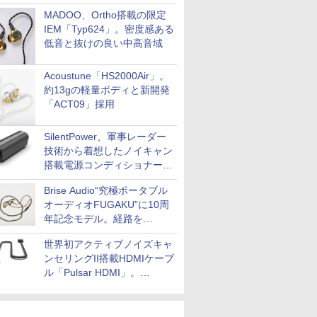
MADOO、Ortho搭載の限定
IEM「Typ624」。密度感ある
低音と抜けの良い中高音域
Acoustune「HS2000Air」。
約13gの軽量ボディと新開発
「ACT09」採用
SilentPower、軍事レーダー
技術から着想したノイキャン
搭載電源コンディショナー
「AC iPurifier2」
Brise Audio“究極ポータブル
オーディオFUGAKU”に10周
年記念モデル。経路を
NISHIKIで統一。400万円
世界初アクティブノイズキャ
ンセリングII搭載HDMIケーブ
ル「Pulsar HDMI」。
SilentPowerから