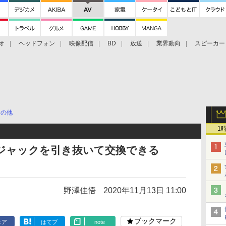
オ
ヘッドフォン
映像配信
BD
放送
業界動向
スピーカー
ェクタ
PS4
BDプレーヤー
映像配信
BD
その他
1
ォンジャックを引き抜いて交換できる
野澤佳悟
2020年11月13日 11:00
ブックマーク
ェア
はてブ
note