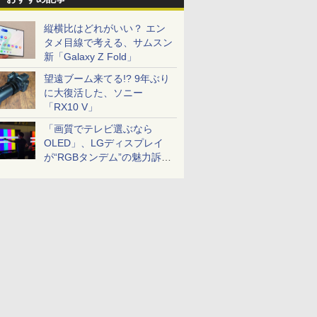
縦横比はどれがいい？ エン
タメ目線で考える、サムスン
新「Galaxy Z Fold」
望遠ブーム来てる!? 9年ぶり
に大復活した、ソニー
「RX10 V」
「画質でテレビ選ぶなら
OLED」、LGディスプレイ
が“RGBタンデム”の魅力訴
求。液晶とのガチ比較も