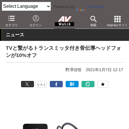
Powered by
Translate
AV Watch
製品
ヘッドフォン
その他
カテゴリ
ログイン
検索
Impressサイト
ニュース
TVと繋がるトランスミッタ付き骨伝導ヘッドフォ
ンが10%オフ
野澤佳悟
2021年1月7日 12:17
リスト