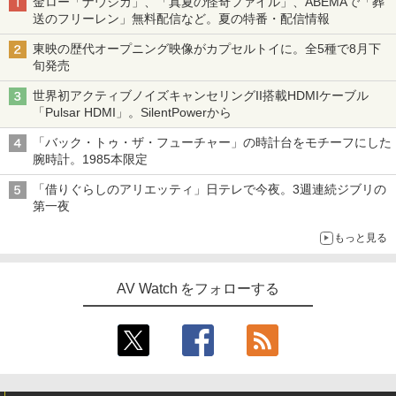
金ロー「ナウシカ」、「真夏の怪奇ファイル」、ABEMAで「葬
送のフリーレン」無料配信など。夏の特番・配信情報
東映の歴代オープニング映像がカプセルトイに。全5種で8月下
旬発売
世界初アクティブノイズキャンセリングII搭載HDMIケーブル
「Pulsar HDMI」。SilentPowerから
「バック・トゥ・ザ・フューチャー」の時計台をモチーフにした
腕時計。1985本限定
「借りぐらしのアリエッティ」日テレで今夜。3週連続ジブリの
第一夜
もっと見る
AV Watch をフォローする