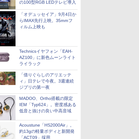
の100型RGB LEDテレビ導入
「オデュッセイア」9月4日か
らIMAX先行上映。35mmフ
ィルム上映も
Technicsイヤフォン「EAH-
AZ100」に新色ムーンライト
ライラック
「借りぐらしのアリエッテ
ィ」日テレで今夜。3週連続
ジブリの第一夜
MADOO、Ortho搭載の限定
IEM「Typ624」。密度感ある
低音と抜けの良い中高音域
Acoustune「HS2000Air」。
約13gの軽量ボディと新開発
「ACT09」採用