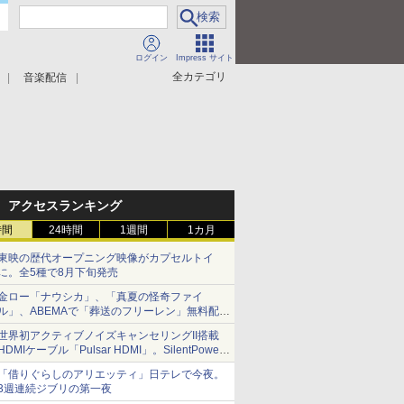
ログイン
Impress サイト
全カテゴリ
音楽配信
アクセスランキング
時間
24時間
1週間
1カ月
東映の歴代オープニング映像がカプセルトイ
に。全5種で8月下旬発売
金ロー「ナウシカ」、「真夏の怪奇ファイ
ル」、ABEMAで「葬送のフリーレン」無料配信
など。夏の特番・配信情報
世界初アクティブノイズキャンセリングII搭載
HDMIケーブル「Pulsar HDMI」。SilentPower
から
「借りぐらしのアリエッティ」日テレで今夜。
3週連続ジブリの第一夜