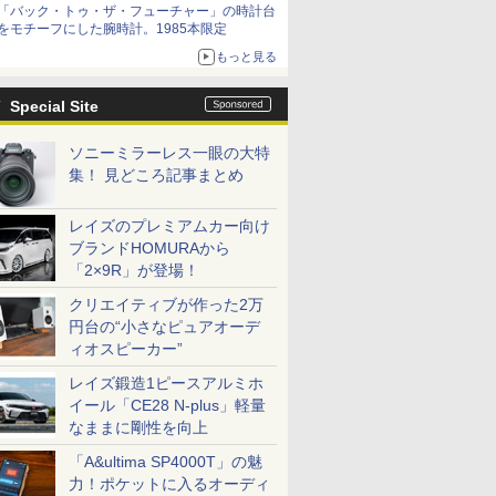
「バック・トゥ・ザ・フューチャー」の時計台
をモチーフにした腕時計。1985本限定
もっと見る
Special Site
ソニーミラーレス一眼の大特
集！ 見どころ記事まとめ
レイズのプレミアムカー向け
ブランドHOMURAから
「2×9R」が登場！
クリエイティブが作った2万
円台の“小さなピュアオーデ
ィオスピーカー”
レイズ鍛造1ピースアルミホ
イール「CE28 N-plus」軽量
なままに剛性を向上
「A&ultima SP4000T」の魅
力！ポケットに入るオーディ