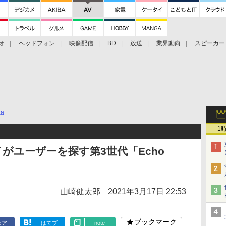
オ
ヘッドフォン
映像配信
BD
放送
業界動向
スピーカー
ェクタ
PS4
BDプレーヤー
映像配信
BD
xa
1
イがユーザーを探す第3世代「Echo
山崎健太郎
2021年3月17日 22:53
ブックマーク
ェア
はてブ
note