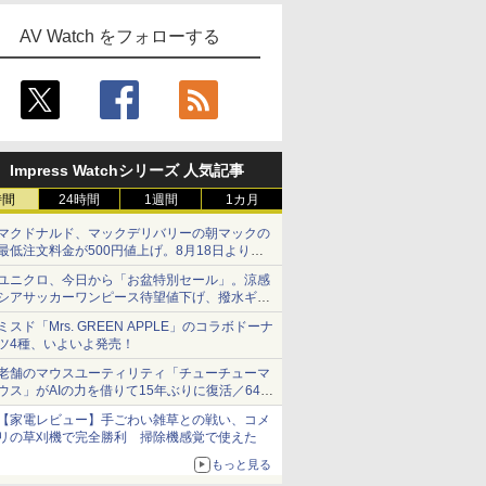
AV Watch をフォローする
Impress Watchシリーズ 人気記事
時間
24時間
1週間
1カ月
マクドナルド、マックデリバリーの朝マックの
最低注文料金が500円値上げ。8月18日より
1,500円から受付
ユニクロ、今日から「お盆特別セール」。涼感
シアサッカーワンピース待望値下げ、撥水ギア
ショーツは1990円に
ミスド「Mrs. GREEN APPLE」のコラボドーナ
ツ4種、いよいよ発売！
老舗のマウスユーティリティ「チューチューマ
ウス」がAIの力を借りて15年ぶりに復活／64bit
化、Windows 10/11、「Chrome」も走り回
【家電レビュー】手ごわい雑草との戦い、コメ
る。復活記念で2026年末まで500円
リの草刈機で完全勝利 掃除機感覚で使えた
もっと見る