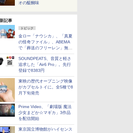
オの醍醐味
新記事
トピック
金ロー「ナウシカ」、「真夏
の怪奇ファイル」、ABEMA
で「葬送のフリーレン」無料
配信など。夏の特番・配信情
SOUNDPEATS、音質と軽さ
報
追求した「Air6 Pro」。先行
登録で8383円
東映の歴代オープニング映像
がカプセルトイに。全5種で8
月下旬発売
Prime Video、「劇場版 魔法
少女まどか☆マギカ」3作品
を配信開始
東京国立博物館がハイセンス