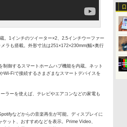
蔵。1インチのツイーター×2、2.5インチウーファー
メラも搭載。外形寸法は251×172×230mm(幅×奥行
イスを制御するスマートホームハブ機能を内蔵。ネット
thやWi-Fiで接続するさまざまなスマートデバイスを
トローラーを使えば、テレビやエアコンなどの家電も
usic、Spotifyなどからの音楽再生が可能。ディスプレイに
ット、おすすめなどを表示。Prime Video、