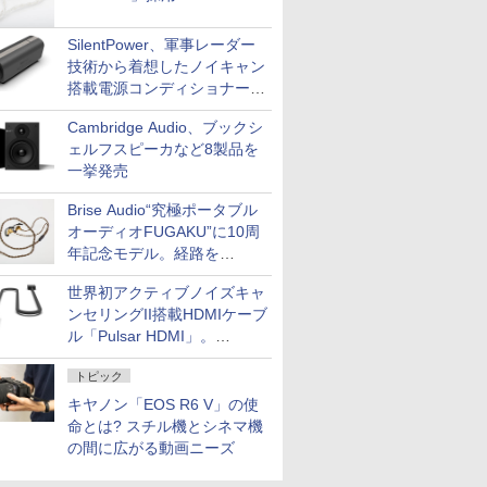
SilentPower、軍事レーダー
技術から着想したノイキャン
搭載電源コンディショナー
「AC iPurifier2」
Cambridge Audio、ブックシ
ェルフスピーカなど8製品を
一挙発売
Brise Audio“究極ポータブル
オーディオFUGAKU”に10周
年記念モデル。経路を
NISHIKIで統一。400万円
世界初アクティブノイズキャ
ンセリングII搭載HDMIケーブ
ル「Pulsar HDMI」。
SilentPowerから
トピック
キヤノン「EOS R6 V」の使
命とは? スチル機とシネマ機
の間に広がる動画ニーズ