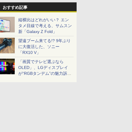
おすすめ記事
縦横比はどれがいい？ エン
タメ目線で考える、サムスン
新「Galaxy Z Fold」
望遠ブーム来てる!? 9年ぶり
に大復活した、ソニー
「RX10 V」
「画質でテレビ選ぶなら
OLED」、LGディスプレイ
が“RGBタンデム”の魅力訴
求。液晶とのガチ比較も