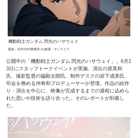
機動戦士ガンダム 閃光のハサウェイ
配給：松竹ODS事業室 (C)創通・サンライズ
公開中の「機動戦士ガンダム 閃光のハサウェイ」。6月2
3日にスタッフトークイベントが実施。演出の原英和
氏、撮影監督の脇顯太朗氏、制作デスクの岩下成美氏、
司会を務める仲寿和プロデューサーが登壇。作品の絵作
り・演出を中心に、映像が完成するまでの過程に込めら
れた思いや技術を語り合った。そのレポートが到着し
た。