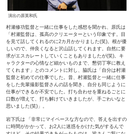
演出の原英和氏
村瀬修功監督と一緒に仕事をした感想を聞かれ、原氏は
「村瀬監督は、孤高のクリエーターという印象です。目
を見て話してくれるのに2カ月かかりました(笑)。根が優
しいので、仲良くなると沢山話してくれます。自然に要
求がエスカレートしていくこともありましたが(笑)。キ
ャラクターの心情など細かいものまで、懇切丁寧に教え
てくれます」とのコメントに対し、脇氏は「自分は村瀬
監督と初めての仕事でした。昔、村瀬監督と一緒に仕事
をした先輩撮影監督さんの話を聞き、自分も同じように
仕事ができるか不安でした。打ち合わせを重ねるごとに
口数が増えて、打ち解けていきましたが、手ごわいなと
思いました(笑)」。
岩下氏は 「非常にマイペースな方なので、答えを出すの
に時間がかかって、お2人に迷惑をかけた気がするんで
すけど、その結果できあがったものは、皆さんご覧にな