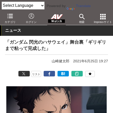
Powered by
Translate
AV Watch
コンテンツ・サービス
映画
映画作品
カテゴリ
ログイン
検索
Impressサイト
ニュース
「ガンダム 閃光のハサウェイ」舞台裏「ギリギリ
まで粘って完成した」
山崎健太郎
2021年6月25日 19:27
リスト