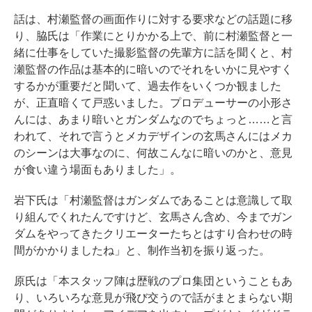
話は、村瀬監督の画面作りに対する要求などの話題に移
り、脇氏は「作業にとりかかる上で、前に村瀬監督と一
緒に仕事をしていた撮影監督の先輩方に話を聞くと、村
瀬監督の作品は基本的に暗いのでそれをいかに見やすく
するかが重要だと聞いて、過去作をいくつか観ました
が、正直暗くて戸惑いました。プロデューサーの小形さ
んには、あまり暗いとガンダムなのでちょっと……と言
われて、それで言うとメカデザインの玄馬さんにはメカ
のシーンは大事なのに、何故こんなに暗いのかと、意見
が食い違う場面もありました」。
岩下氏は「村瀬監督はガンダムであることは意識して取
り組んでくれたんですけど、玄馬さん含め、今までガン
ダムをやってきたクリエーターたちとはすり合わせの時
間がかかりましたね」と、制作当初を振り返った。
原氏は「本スタッフ陣は歴戦のプロ集団ということもあ
り、いろいろな意見が飛び交うので話がまとまらない期