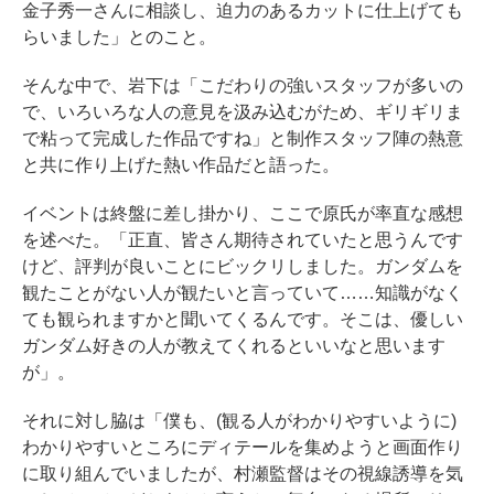
金子秀一さんに相談し、迫力のあるカットに仕上げても
らいました」とのこと。
そんな中で、岩下は「こだわりの強いスタッフが多いの
で、いろいろな人の意見を汲み込むがため、ギリギリま
で粘って完成した作品ですね」と制作スタッフ陣の熱意
と共に作り上げた熱い作品だと語った。
イベントは終盤に差し掛かり、ここで原氏が率直な感想
を述べた。「正直、皆さん期待されていたと思うんです
けど、評判が良いことにビックリしました。ガンダムを
観たことがない人が観たいと言っていて……知識がなく
ても観られますかと聞いてくるんです。そこは、優しい
ガンダム好きの人が教えてくれるといいなと思います
が」。
それに対し脇は「僕も、(観る人がわかりやすいように)
わかりやすいところにディテールを集めようと画面作り
に取り組んでいましたが、村瀬監督はその視線誘導を気