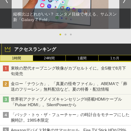
縦横比はどれがいい？ エンタメ目線で考える、サムスン
新「Galaxy Z Fold」
●
●
●
アクセスランキング
1時間
24時間
1週間
1カ月
東映の歴代オープニング映像がカプセルトイに。全5種で8月下
旬発売
金ロー「ナウシカ」、「真夏の怪奇ファイル」、ABEMAで「葬
送のフリーレン」無料配信など。夏の特番・配信情報
世界初アクティブノイズキャンセリングII搭載HDMIケーブル
「Pulsar HDMI」。SilentPowerから
「バック・トゥ・ザ・フューチャー」の時計台をモチーフにした
腕時計。1985本限定
Amazonデバイス対象のサマーセール。Fire TV Stick HDが29%