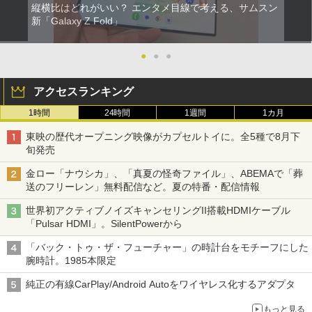
縦横比はどれがいい？ エンタメ目線で考える、サムスン
新「Galaxy Z Fold」
●
●
●
アクセスランキング
1時間
24時間
1週間
1カ月
東映の歴代オープニング映像がカプセルトイに。全5種で8月下
旬発売
金ロー「ナウシカ」、「真夏の怪奇ファイル」、ABEMAで「葬
送のフリーレン」無料配信など。夏の特番・配信情報
世界初アクティブノイズキャンセリングII搭載HDMIケーブル
「Pulsar HDMI」。SilentPowerから
「バック・トゥ・ザ・フューチャー」の時計台をモチーフにした
腕時計。1985本限定
純正の有線CarPlay/Android Autoをワイヤレス化するアダプタ
もっと見る