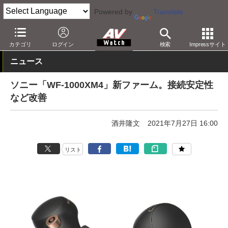
Powered by
Translate
AV Watch
製品
ヘッドフォン
ソニー
カテゴリ
ログイン
検索
Impressサイト
ニュース
ソニー「WF-1000XM4」新ファーム。接続安定性
など改善
酒井隆文
2021年7月27日 16:00
リスト